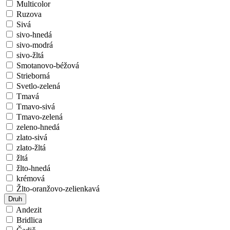
Multicolor
Ruzova
Sivá
sivo-hnedá
sivo-modrá
sivo-žltá
Smotanovo-béžová
Strieborná
Svetlo-zelená
Tmavá
Tmavo-sivá
Tmavo-zelená
zeleno-hnedá
zlato-sivá
zlato-žltá
žltá
žlto-hnedá
krémová
Žlto-oranžovo-zelienkavá
Druh
Andezit
Bridlica