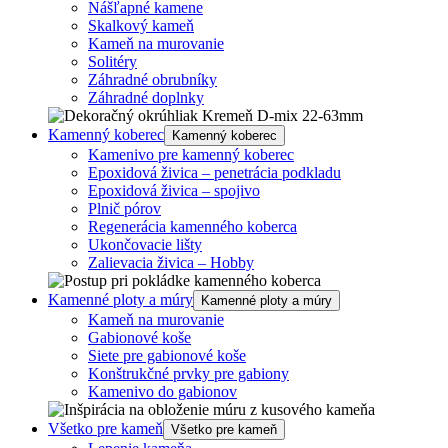
Nášľapné kamene
Skalkový kameň
Kameň na murovanie
Solitéry
Záhradné obrubníky
Záhradné doplnky
Kamenný koberec
Kamenný koberec
Kamenivo pre kamenný koberec
Epoxidová živica – penetrácia podkladu
Epoxidová živica – spojivo
Plnič pórov
Regenerácia kamenného koberca
Ukončovacie lišty
Zalievacia živica – Hobby
Kamenné ploty a múry
Kamenné ploty a múry
Kameň na murovanie
Gabionové koše
Siete pre gabionové koše
Konštrukčné prvky pre gabiony
Kamenivo do gabionov
Všetko pre kameň
Všetko pre kameň