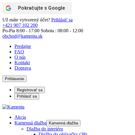
Pokračujte s
Google
Už máte vytvorený účet?
Prihlásiť sa
+421 907 102 200
Po-Pia 8:00 - 17:00 Sobota : 08:00 - 12:00
obchod@kamenta.sk
Predajne
FAQ
O nás
Kontakt
Doprava
Prihlásenie
Registrovať sa
Prihlásiť sa
Akcia
Kamenná dlažba
Kamenná dlažba
Dlažba do interiéru
Dlažba do obývačky
(38)