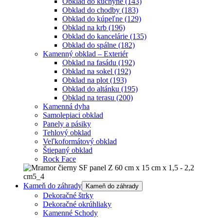
Obklad do kuchyne
(143)
Obklad do chodby
(183)
Obklad do kúpeľne
(129)
Obklad na krb
(196)
Obklad do kancelárie
(135)
Obklad do spálne
(182)
Kamenný obklad – Exteriér
Obklad na fasádu
(192)
Obklad na sokel
(192)
Obklad na plot
(193)
Obklad do altánku
(195)
Obklad na terasu
(200)
Kamenná dyha
Samolepiaci obklad
Panely a pásiky
Tehlový obklad
Veľkoformátový obklad
Štiepaný obklad
Rock Face
Kameň do záhrady
Kameň do záhrady
Dekoračné štrky
Dekoračné okrúhliaky
Kamenné Schody