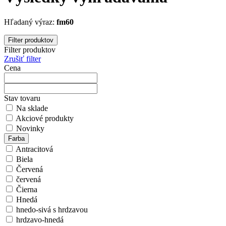
Hľadaný výraz:
fm60
Filter produktov
Filter produktov
Zrušiť filter
Cena
Stav tovaru
Na sklade
Akciové produkty
Novinky
Farba
Antracitová
Biela
Červená
červená
Čierna
Hnedá
hnedo-sivá s hrdzavou
hrdzavo-hnedá