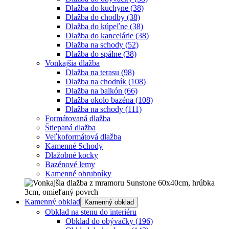
Dlažba do kuchyne
(38)
Dlažba do chodby
(38)
Dlažba do kúpeľne
(38)
Dlažba do kancelárie
(38)
Dlažba na schody
(52)
Dlažba do spálne
(38)
Vonkajšia dlažba
Dlažba na terasu
(98)
Dlažba na chodník
(108)
Dlažba na balkón
(66)
Dlažba okolo bazéna
(108)
Dlažba na schody
(111)
Formátovaná dlažba
Štiepaná dlažba
Veľkoformátová dlažba
Kamenné Schody
Dlažobné kocky
Bazénové lemy
Kamenné obrubníky
Kamenný obklad
Kamenný obklad
Obklad na stenu do interiéru
Obklad do obývačky
(196)