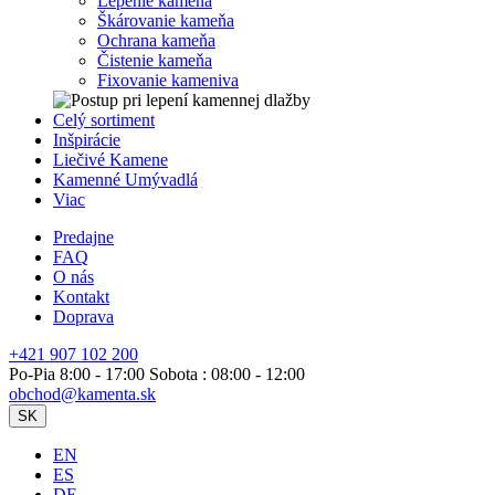
Lepenie kameňa
Škárovanie kameňa
Ochrana kameňa
Čistenie kameňa
Fixovanie kameniva
Celý sortiment
Inšpirácie
Liečivé Kamene
Kamenné Umývadlá
Viac
Predajne
FAQ
O nás
Kontakt
Doprava
+421 907 102 200
Po-Pia 8:00 - 17:00 Sobota : 08:00 - 12:00
obchod@kamenta.sk
SK
EN
ES
DE