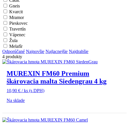
Čadič
Gneis
Kvarcit
Mramor
Pieskovec
Travertín
Vápenec
Žula
Melafír
Odporúčané
Najnovšie
Najlacnejšie
Najdrahšie
4 produkty
MUREXIN FM60 Premium
škárovacia malta Siedengrau 4 kg
10,90
€
/ ks
(s DPH)
Na sklade