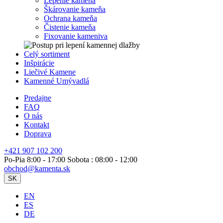
Lepenie kameňa
Škárovanie kameňa
Ochrana kameňa
Čistenie kameňa
Fixovanie kameniva
Celý sortiment
Inšpirácie
Liečivé Kamene
Kamenné Umývadlá
Predajne
FAQ
O nás
Kontakt
Doprava
+421 907 102 200
Po-Pia 8:00 - 17:00 Sobota : 08:00 - 12:00
obchod@kamenta.sk
SK
EN
ES
DE