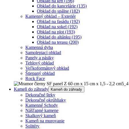
Obklad na krb
(196)
Obklad do kancelárie
(135)
Obklad do spálne
(182)
Kamenný obklad – Exteriér
Obklad na fasádu
(192)
Obklad na sokel
(192)
Obklad na plot
(193)
Obklad do altánku
(195)
Obklad na terasu
(200)
Kamenná dyha
Samolepiaci obklad
Panely a pásiky
Tehlový obklad
Veľkoformátový obklad
Štiepaný obklad
Rock Face
Kameň do záhrady
Kameň do záhrady
Dekoračné štrky
Dekoračné okrúhliaky
Kamenné Schody
Nášľapné kamene
Skalkový kameň
Kameň na murovanie
Solitéry