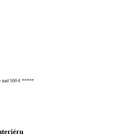
e nad 500 € *****
nteriéru