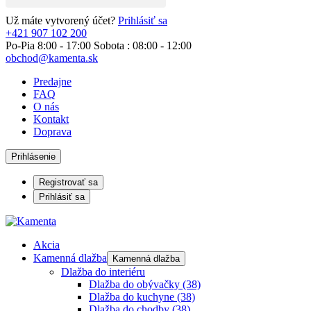
Už máte vytvorený účet?
Prihlásiť sa
+421 907 102 200
Po-Pia 8:00 - 17:00 Sobota : 08:00 - 12:00
obchod@kamenta.sk
Predajne
FAQ
O nás
Kontakt
Doprava
Prihlásenie
Registrovať sa
Prihlásiť sa
Akcia
Kamenná dlažba
Kamenná dlažba
Dlažba do interiéru
Dlažba do obývačky
(38)
Dlažba do kuchyne
(38)
Dlažba do chodby
(38)