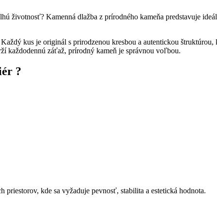
a dlhú životnosť? Kamenná dlažba z prírodného kameňa predstavuje ideál
. Každý kus je originál s prirodzenou kresbou a autentickou štruktúro
drží každodennú záťaž, prírodný kameň je správnou voľbou.
iér ?
priestorov, kde sa vyžaduje pevnosť, stabilita a estetická hodnota.