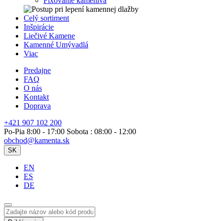
Fixovanie kameniva
Celý sortiment
Inšpirácie
Liečivé Kamene
Kamenné Umývadlá
Viac
Predajne
FAQ
O nás
Kontakt
Doprava
+421 907 102 200
Po-Pia 8:00 - 17:00 Sobota : 08:00 - 12:00
obchod@kamenta.sk
SK
EN
ES
DE