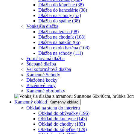
Dlažba do kúpeľne
(38)
Dlažba do kancelárie
(38)
Dlažba na schody
(52)
Dlažba do spálne
(38)
Vonkajšia dlažba
Dlažba na terasu
(98)
Dlažba na chodník
(108)
Dlažba na balkón
(66)
Dlažba okolo bazéna
(108)
Dlažba na schody
(111)
Formátovaná dlažba
Štiepaná dlažba
Veľkoformátová dlažba
Kamenné Schody
Dlažobné kocky
Bazénové lemy
Kamenné obrubníky
Kamenný obklad
Kamenný obklad
Obklad na stenu do interiéru
Obklad do obývačky
(196)
Obklad do kuchyne
(143)
Obklad do chodby
(183)
Obklad do kúpeľne
(129)