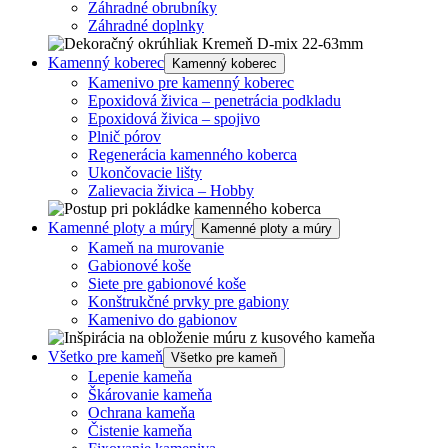
Záhradné obrubníky
Záhradné doplnky
Kamenný koberec
Kamenný koberec
Kamenivo pre kamenný koberec
Epoxidová živica – penetrácia podkladu
Epoxidová živica – spojivo
Plnič pórov
Regenerácia kamenného koberca
Ukončovacie lišty
Zalievacia živica – Hobby
Kamenné ploty a múry
Kamenné ploty a múry
Kameň na murovanie
Gabionové koše
Siete pre gabionové koše
Konštrukčné prvky pre gabiony
Kamenivo do gabionov
Všetko pre kameň
Všetko pre kameň
Lepenie kameňa
Škárovanie kameňa
Ochrana kameňa
Čistenie kameňa