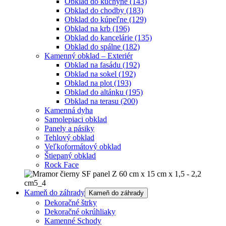
Obklad do kuchyne
(143)
Obklad do chodby
(183)
Obklad do kúpeľne
(129)
Obklad na krb
(196)
Obklad do kancelárie
(135)
Obklad do spálne
(182)
Kamenný obklad – Exteriér
Obklad na fasádu
(192)
Obklad na sokel
(192)
Obklad na plot
(193)
Obklad do altánku
(195)
Obklad na terasu
(200)
Kamenná dyha
Samolepiaci obklad
Panely a pásiky
Tehlový obklad
Veľkoformátový obklad
Štiepaný obklad
Rock Face
Kameň do záhrady
Kameň do záhrady
Dekoračné štrky
Dekoračné okrúhliaky
Kamenné Schody