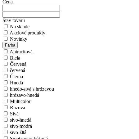
Cena
Stav tovaru
Na sklade
Akciové produkty
Novinky
Farba
Antracitová
Biela
Červená
červená
Čierna
Hnedá
hnedo-sivá s hrdzavou
hrdzavo-hnedá
Multicolor
Ruzova
Sivá
sivo-hnedá
sivo-modrá
sivo-žltá
Smotanovo-béžová