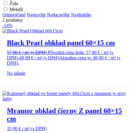
Žula
Melafír
Odporúčané
Najnovšie
Najlacnejšie
Najdrahšie
2 produkty
-14%
Black Pearl obklad panel 60×15 cm
57,90
€
/ m²
(s DPH)
Pôvodná cena bola: 57,90 € / m² (s
DPH).
49,90
€
/ m²
(s DPH)
Aktuálna cena je: 49,90 € / m² (s
DPH).
Na sklade
Mramor obklad čierny Z panel 60×15
cm
35,90
€
/ m²
(s DPH)