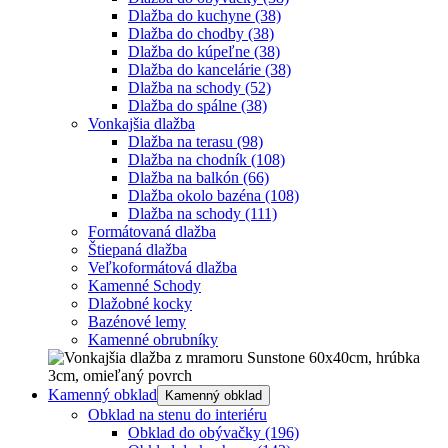
Dlažba do kuchyne
(38)
Dlažba do chodby
(38)
Dlažba do kúpeľne
(38)
Dlažba do kancelárie
(38)
Dlažba na schody
(52)
Dlažba do spálne
(38)
Vonkajšia dlažba
Dlažba na terasu
(98)
Dlažba na chodník
(108)
Dlažba na balkón
(66)
Dlažba okolo bazéna
(108)
Dlažba na schody
(111)
Formátovaná dlažba
Štiepaná dlažba
Veľkoformátová dlažba
Kamenné Schody
Dlažobné kocky
Bazénové lemy
Kamenné obrubníky
Kamenný obklad
Kamenný obklad
Obklad na stenu do interiéru
Obklad do obývačky
(196)