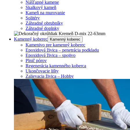
Nášľapné kamene
Skalkový kameň
Kameň na murovanie
Solitéry
Záhradné obrubníky
Záhradné doplnky
Kamenný koberec
Kamenný koberec
Kamenivo pre kamenný koberec
Epoxidová živica – penetrácia podkladu
Epoxidová živica – spojivo
Plnič pórov
Regenerácia kamenného koberca
Ukončovacie lišty
Zalievacia živica – Hobby