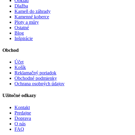
Obklad
Dlažba
Kameň do záhrady
Kamenné koberce
Ploty a múry
Ostatné
Blog
Inšpirácie
Obchod
Účet
Košík
Reklamačný poriadok
Obchodné podmienky
Ochrana osobných údajov
Užitočné odkazy
Kontakt
Predajne
Doprava
O nás
FAQ