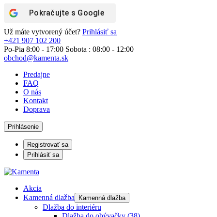
Pokračujte s
Google
Už máte vytvorený účet?
Prihlásiť sa
+421 907 102 200
Po-Pia 8:00 - 17:00 Sobota : 08:00 - 12:00
obchod@kamenta.sk
Predajne
FAQ
O nás
Kontakt
Doprava
Prihlásenie
Registrovať sa
Prihlásiť sa
Akcia
Kamenná dlažba
Kamenná dlažba
Dlažba do interiéru
Dlažba do obývačky
(38)