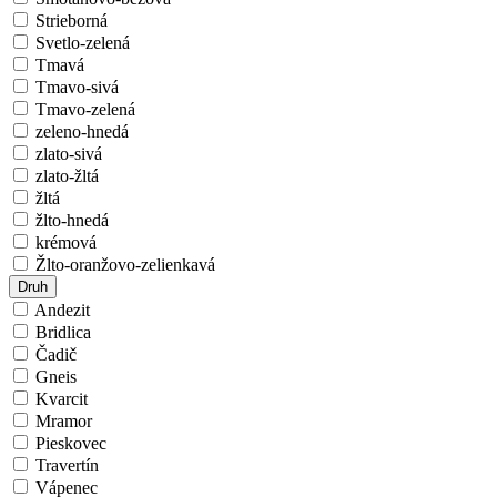
Strieborná
Svetlo-zelená
Tmavá
Tmavo-sivá
Tmavo-zelená
zeleno-hnedá
zlato-sivá
zlato-žltá
žltá
žlto-hnedá
krémová
Žlto-oranžovo-zelienkavá
Druh
Andezit
Bridlica
Čadič
Gneis
Kvarcit
Mramor
Pieskovec
Travertín
Vápenec