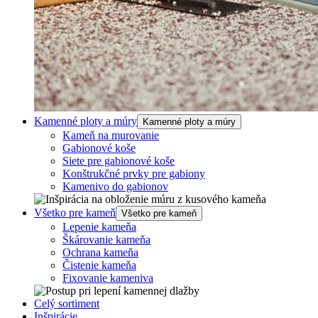
Kamenné ploty a múry
Kamenné ploty a múry
Kameň na murovanie
Gabionové koše
Siete pre gabionové koše
Konštrukčné prvky pre gabiony
Kamenivo do gabionov
Všetko pre kameň
Všetko pre kameň
Lepenie kameňa
Škárovanie kameňa
Ochrana kameňa
Čistenie kameňa
Fixovanie kameniva
Celý sortiment
Inšpirácie