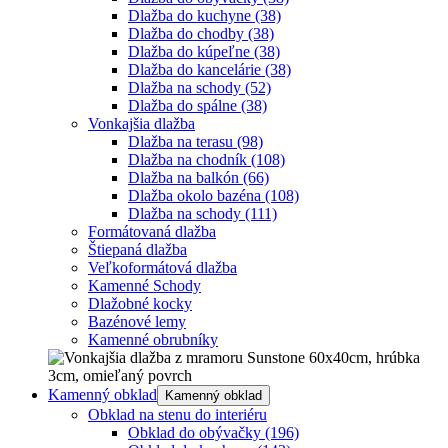
Dlažba do kuchyne
(38)
Dlažba do chodby
(38)
Dlažba do kúpeľne
(38)
Dlažba do kancelárie
(38)
Dlažba na schody
(52)
Dlažba do spálne
(38)
Vonkajšia dlažba
Dlažba na terasu
(98)
Dlažba na chodník
(108)
Dlažba na balkón
(66)
Dlažba okolo bazéna
(108)
Dlažba na schody
(111)
Formátovaná dlažba
Štiepaná dlažba
Veľkoformátová dlažba
Kamenné Schody
Dlažobné kocky
Bazénové lemy
Kamenné obrubníky
Kamenný obklad
Kamenný obklad
Obklad na stenu do interiéru
Obklad do obývačky
(196)