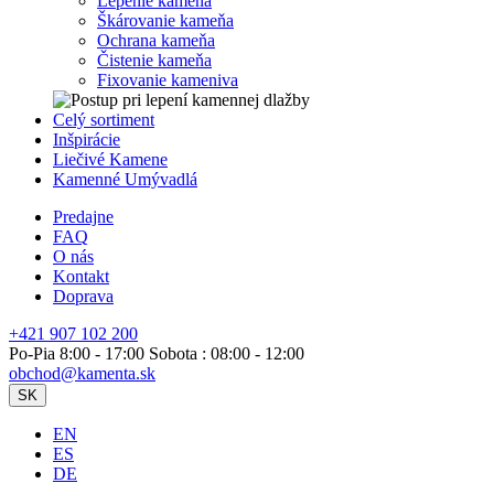
Lepenie kameňa
Škárovanie kameňa
Ochrana kameňa
Čistenie kameňa
Fixovanie kameniva
Celý sortiment
Inšpirácie
Liečivé Kamene
Kamenné Umývadlá
Predajne
FAQ
O nás
Kontakt
Doprava
+421 907 102 200
Po-Pia 8:00 - 17:00 Sobota : 08:00 - 12:00
obchod@kamenta.sk
SK
EN
ES
DE