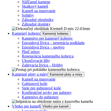
Nášľapné kamene
Skalkový kameň
Kameň na murovanie
Solitéry
Záhradné obrubníky
Záhradné doplnky
Kamenný koberec
Kamenný koberec
Kamenivo pre kamenný koberec
Epoxidová živica – penetrácia podkladu
Epoxidová živica – spojivo
Plnič pórov
Regenerácia kamenného koberca
Ukončovacie lišty
Zalievacia živica – Hobby
Kamenné ploty a múry
Kamenné ploty a múry
Kameň na murovanie
Gabionové koše
Siete pre gabionové koše
Konštrukčné prvky pre gabiony
Kamenivo do gabionov
Všetko pre kameň
Všetko pre kameň