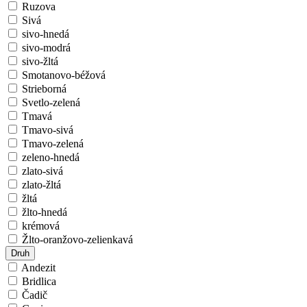
Ruzova
Sivá
sivo-hnedá
sivo-modrá
sivo-žltá
Smotanovo-béžová
Strieborná
Svetlo-zelená
Tmavá
Tmavo-sivá
Tmavo-zelená
zeleno-hnedá
zlato-sivá
zlato-žltá
žltá
žlto-hnedá
krémová
Žlto-oranžovo-zelienkavá
Druh
Andezit
Bridlica
Čadič