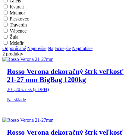
Gneis
Kvarcit
Mramor
Pieskovec
Travertín
Vápenec
Žula
Melafír
Odporúčané
Najnovšie
Najlacnejšie
Najdrahšie
2 produkty
Rosso Verona dekoračný štrk veľkosť
21-27 mm BigBag 1200kg
301,20
€
/ ks
(s DPH)
Na sklade
Rosso Verona dekoračný štrk veľkosť