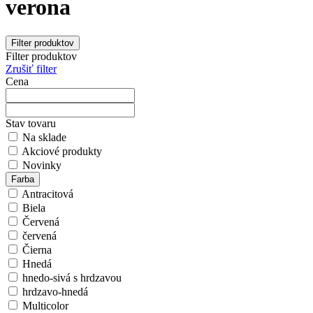
verona
Filter produktov
Filter produktov
Zrušiť filter
Cena
Stav tovaru
Na sklade
Akciové produkty
Novinky
Farba
Antracitová
Biela
Červená
červená
Čierna
Hnedá
hnedo-sivá s hrdzavou
hrdzavo-hnedá
Multicolor