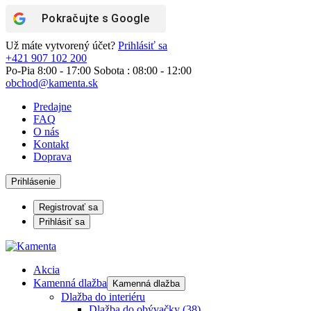
Pokračujte s
Google
Už máte vytvorený účet?
Prihlásiť sa
+421 907 102 200
Po-Pia 8:00 - 17:00 Sobota : 08:00 - 12:00
obchod@kamenta.sk
Predajne
FAQ
O nás
Kontakt
Doprava
Prihlásenie
Registrovať sa
Prihlásiť sa
Akcia
Kamenná dlažba
Kamenná dlažba
Dlažba do interiéru
Dlažba do obývačky
(38)