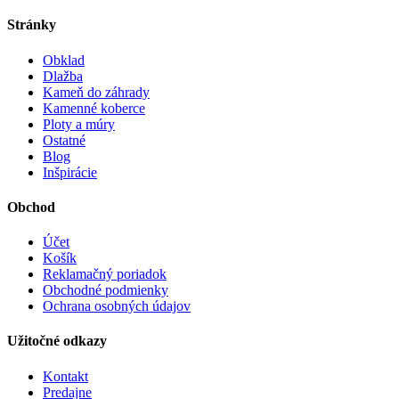
Stránky
Obklad
Dlažba
Kameň do záhrady
Kamenné koberce
Ploty a múry
Ostatné
Blog
Inšpirácie
Obchod
Účet
Košík
Reklamačný poriadok
Obchodné podmienky
Ochrana osobných údajov
Užitočné odkazy
Kontakt
Predajne