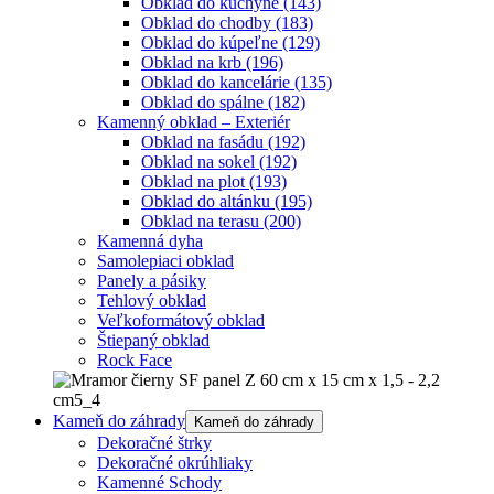
Obklad do kuchyne
(143)
Obklad do chodby
(183)
Obklad do kúpeľne
(129)
Obklad na krb
(196)
Obklad do kancelárie
(135)
Obklad do spálne
(182)
Kamenný obklad – Exteriér
Obklad na fasádu
(192)
Obklad na sokel
(192)
Obklad na plot
(193)
Obklad do altánku
(195)
Obklad na terasu
(200)
Kamenná dyha
Samolepiaci obklad
Panely a pásiky
Tehlový obklad
Veľkoformátový obklad
Štiepaný obklad
Rock Face
Kameň do záhrady
Kameň do záhrady
Dekoračné štrky
Dekoračné okrúhliaky
Kamenné Schody