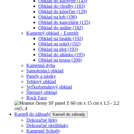
Obklad do kuchyne
(143)
Obklad do chodby
(183)
Obklad do kúpeľne
(129)
Obklad na krb
(196)
Obklad do kancelárie
(135)
Obklad do spálne
(182)
Kamenný obklad – Exteriér
Obklad na fasádu
(192)
Obklad na sokel
(192)
Obklad na plot
(193)
Obklad do altánku
(195)
Obklad na terasu
(200)
Kamenná dyha
Samolepiaci obklad
Panely a pásiky
Tehlový obklad
Veľkoformátový obklad
Štiepaný obklad
Rock Face
Kameň do záhrady
Kameň do záhrady
Dekoračné štrky
Dekoračné okrúhliaky
Kamenné Schody