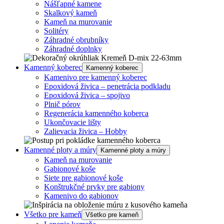
Nášľapné kamene
Skalkový kameň
Kameň na murovanie
Solitéry
Záhradné obrubníky
Záhradné doplnky
Kamenný koberec
Kamenný koberec
Kamenivo pre kamenný koberec
Epoxidová živica – penetrácia podkladu
Epoxidová živica – spojivo
Plnič pórov
Regenerácia kamenného koberca
Ukončovacie lišty
Zalievacia živica – Hobby
Kamenné ploty a múry
Kamenné ploty a múry
Kameň na murovanie
Gabionové koše
Siete pre gabionové koše
Konštrukčné prvky pre gabiony
Kamenivo do gabionov
Všetko pre kameň
Všetko pre kameň