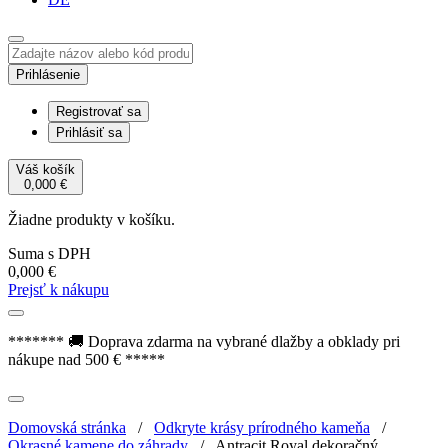
Prihlásenie
Registrovať sa
Prihlásiť sa
Váš košík
0,000
€
Žiadne produkty v košíku.
Suma s DPH
0,000
€
Prejsť k nákupu
******* 🚚 Doprava zdarma na vybrané dlažby a obklady pri
nákupe nad 500 € *****
Domovská stránka
/
Odkryte krásy prírodného kameňa
/
Okrasné kamene do záhrady
/
Antracit Royal dekoračný