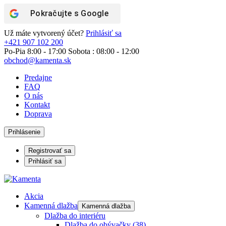
Pokračujte s
Google
Už máte vytvorený účet?
Prihlásiť sa
+421 907 102 200
Po-Pia 8:00 - 17:00 Sobota : 08:00 - 12:00
obchod@kamenta.sk
Predajne
FAQ
O nás
Kontakt
Doprava
Prihlásenie
Registrovať sa
Prihlásiť sa
Akcia
Kamenná dlažba
Kamenná dlažba
Dlažba do interiéru
Dlažba do obývačky
(38)