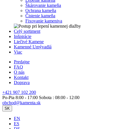
Lepenie kameňa
Škárovanie kameňa
Ochrana kameňa
Čistenie kameňa
Fixovanie kameniva
Celý sortiment
Inšpirácie
Liečivé Kamene
Kamenné Umývadlá
Viac
Predajne
FAQ
O nás
Kontakt
Doprava
+421 907 102 200
Po-Pia 8:00 - 17:00 Sobota : 08:00 - 12:00
obchod@kamenta.sk
SK
EN
ES
DE