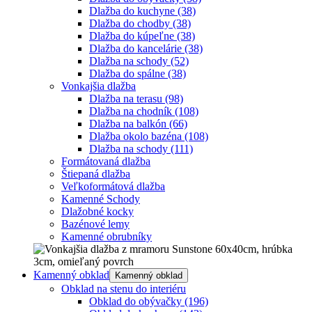
Dlažba do kuchyne
(38)
Dlažba do chodby
(38)
Dlažba do kúpeľne
(38)
Dlažba do kancelárie
(38)
Dlažba na schody
(52)
Dlažba do spálne
(38)
Vonkajšia dlažba
Dlažba na terasu
(98)
Dlažba na chodník
(108)
Dlažba na balkón
(66)
Dlažba okolo bazéna
(108)
Dlažba na schody
(111)
Formátovaná dlažba
Štiepaná dlažba
Veľkoformátová dlažba
Kamenné Schody
Dlažobné kocky
Bazénové lemy
Kamenné obrubníky
Kamenný obklad
Kamenný obklad
Obklad na stenu do interiéru
Obklad do obývačky
(196)