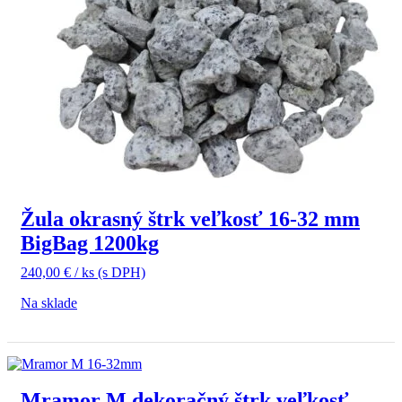
Žula okrasný štrk veľkosť 16-32 mm
BigBag 1200kg
240,00
€
/ ks
(s DPH)
Na sklade
Mramor M dekoračný štrk veľkosť