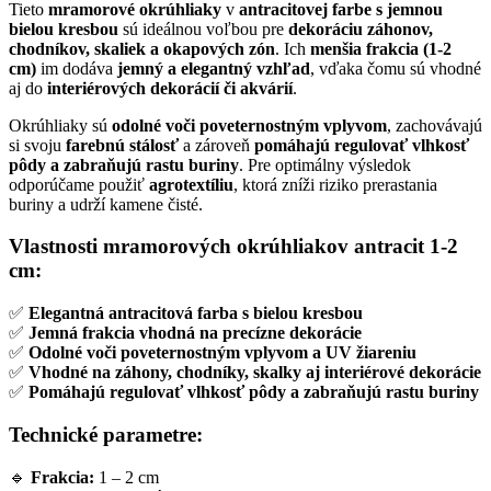
Tieto
mramorové okrúhliaky
v
antracitovej farbe s jemnou
bielou kresbou
sú ideálnou voľbou pre
dekoráciu záhonov,
chodníkov, skaliek a okapových zón
. Ich
menšia frakcia (1-2
cm)
im dodáva
jemný a elegantný vzhľad
, vďaka čomu sú vhodné
aj do
interiérových dekorácií či akvárií
.
Okrúhliaky sú
odolné voči poveternostným vplyvom
, zachovávajú
si svoju
farebnú stálosť
a zároveň
pomáhajú regulovať vlhkosť
pôdy a zabraňujú rastu buriny
. Pre optimálny výsledok
odporúčame použiť
agrotextíliu
, ktorá zníži riziko prerastania
buriny a udrží kamene čisté.
Vlastnosti mramorových okrúhliakov antracit 1-2
cm:
✅
Elegantná antracitová farba s bielou kresbou
✅
Jemná frakcia vhodná na precízne dekorácie
✅
Odolné voči poveternostným vplyvom a UV žiareniu
✅
Vhodné na záhony, chodníky, skalky aj interiérové dekorácie
✅
Pomáhajú regulovať vlhkosť pôdy a zabraňujú rastu buriny
Technické parametre:
🔹
Frakcia:
1 – 2 cm