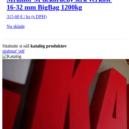
16-32 mm BigBag 1200kg
315,60
€
/ ks
(s DPH)
Na sklade
Stiahnite si náš
katalóg produktov
stiahnuť pdf