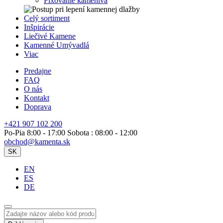
Fixovanie kameniva
Celý sortiment
Inšpirácie
Liečivé Kamene
Kamenné Umývadlá
Viac
Predajne
FAQ
O nás
Kontakt
Doprava
+421 907 102 200
Po-Pia 8:00 - 17:00 Sobota : 08:00 - 12:00
obchod@kamenta.sk
SK
EN
ES
DE