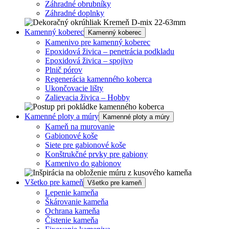
Záhradné obrubníky
Záhradné doplnky
Kamenný koberec
Kamenný koberec
Kamenivo pre kamenný koberec
Epoxidová živica – penetrácia podkladu
Epoxidová živica – spojivo
Plnič pórov
Regenerácia kamenného koberca
Ukončovacie lišty
Zalievacia živica – Hobby
Kamenné ploty a múry
Kamenné ploty a múry
Kameň na murovanie
Gabionové koše
Siete pre gabionové koše
Konštrukčné prvky pre gabiony
Kamenivo do gabionov
Všetko pre kameň
Všetko pre kameň
Lepenie kameňa
Škárovanie kameňa
Ochrana kameňa
Čistenie kameňa