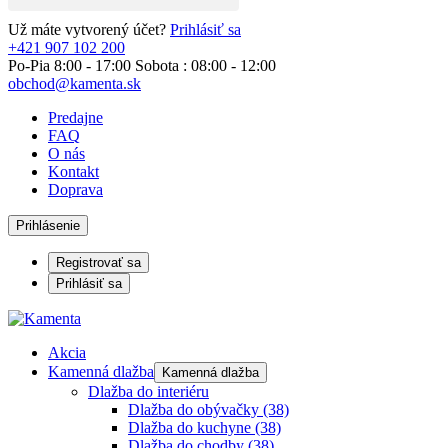
Už máte vytvorený účet?
Prihlásiť sa
+421 907 102 200
Po-Pia 8:00 - 17:00 Sobota : 08:00 - 12:00
obchod@kamenta.sk
Predajne
FAQ
O nás
Kontakt
Doprava
Prihlásenie
Registrovať sa
Prihlásiť sa
Akcia
Kamenná dlažba
Kamenná dlažba
Dlažba do interiéru
Dlažba do obývačky
(38)
Dlažba do kuchyne
(38)
Dlažba do chodby
(38)