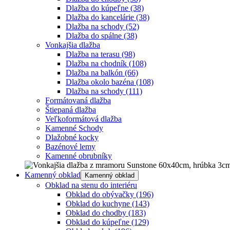
Dlažba do kúpeľne
(38)
Dlažba do kancelárie
(38)
Dlažba na schody
(52)
Dlažba do spálne
(38)
Vonkajšia dlažba
Dlažba na terasu
(98)
Dlažba na chodník
(108)
Dlažba na balkón
(66)
Dlažba okolo bazéna
(108)
Dlažba na schody
(111)
Formátovaná dlažba
Štiepaná dlažba
Veľkoformátová dlažba
Kamenné Schody
Dlažobné kocky
Bazénové lemy
Kamenné obrubníky
Kamenný obklad
Kamenný obklad
Obklad na stenu do interiéru
Obklad do obývačky
(196)
Obklad do kuchyne
(143)
Obklad do chodby
(183)
Obklad do kúpeľne
(129)