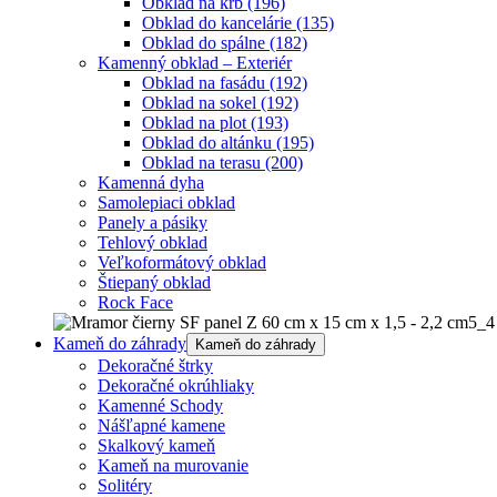
Obklad na krb
(196)
Obklad do kancelárie
(135)
Obklad do spálne
(182)
Kamenný obklad – Exteriér
Obklad na fasádu
(192)
Obklad na sokel
(192)
Obklad na plot
(193)
Obklad do altánku
(195)
Obklad na terasu
(200)
Kamenná dyha
Samolepiaci obklad
Panely a pásiky
Tehlový obklad
Veľkoformátový obklad
Štiepaný obklad
Rock Face
Kameň do záhrady
Kameň do záhrady
Dekoračné štrky
Dekoračné okrúhliaky
Kamenné Schody
Nášľapné kamene
Skalkový kameň
Kameň na murovanie
Solitéry