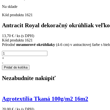
Na sklade
Kód produktu
1621
Antracit Royal dekoračný okrúhliak veľko
13,70
€
/ ks
(s DPH)
Kód produktu
1621
Prírodné
mramorové okrúhliaky
(4-6 cm) v antracitovej farbe s bi
množstvo
Antracit
+
Royal
-
dekoračný
Pridať do košíka
okrúhliak
veľkosť
Nezabudnite nakúpiť
4-
6
cm
25kg
vrecko
Agrotextília Tkaná 100g/m2 16m2
20,00
€
/ ks
(s DPH)