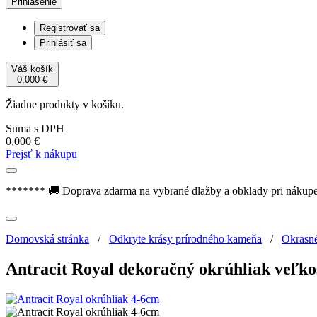
Prihlásenie
Registrovať sa
Prihlásiť sa
Váš košík
0,000
€
Žiadne produkty v košíku.
Suma s DPH
0,000
€
Prejsť k nákupu
******* 🚚 Doprava zdarma na vybrané dlažby a obklady pri nákup
Domovská stránka
/
Odkryte krásy prírodného kameňa
/
Okrasn
Antracit Royal dekoračný okrúhliak veľko