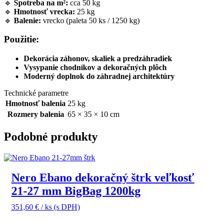
🔹
Spotreba na m²:
cca 50 kg
🔹
Hmotnosť vrecka:
25 kg
🔹
Balenie:
vrecko (paleta 50 ks / 1250 kg)
Použitie:
Dekorácia záhonov, skaliek a predzáhradiek
Vysypanie chodníkov a dekoračných plôch
Moderný doplnok do záhradnej architektúry
Technické parametre
Hmotnosť balenia
25 kg
Rozmery balenia
65 × 35 × 10 cm
Podobné produkty
Nero Ebano dekoračný štrk veľkosť
21-27 mm BigBag 1200kg
351,60
€
/ ks
(s DPH)