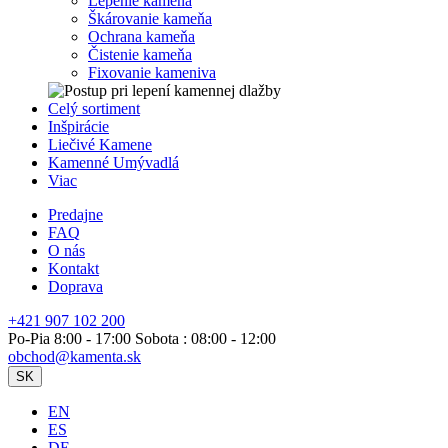
Lepenie kameňa
Škárovanie kameňa
Ochrana kameňa
Čistenie kameňa
Fixovanie kameniva
Celý sortiment
Inšpirácie
Liečivé Kamene
Kamenné Umývadlá
Viac
Predajne
FAQ
O nás
Kontakt
Doprava
+421 907 102 200
Po-Pia 8:00 - 17:00 Sobota : 08:00 - 12:00
obchod@kamenta.sk
SK
EN
ES
DE