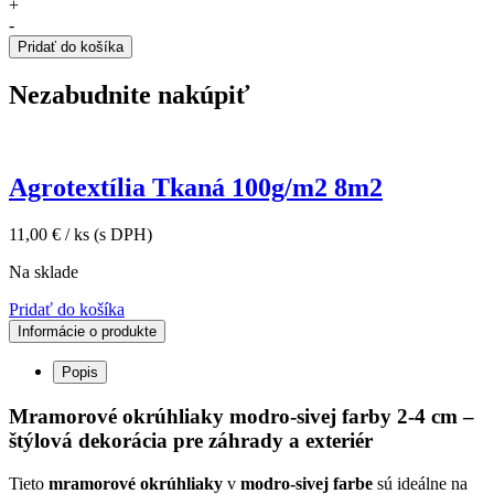
Polar
+
Blue
-
dekoračný
Pridať do košíka
okrúhliak
2-
Nezabudnite nakúpiť
4
cm
25kg
vrecko
Agrotextília Tkaná 100g/m2 8m2
11,00
€
/ ks
(s DPH)
Na sklade
Pridať do košíka
Informácie o produkte
Popis
Mramorové okrúhliaky modro-sivej farby 2-4 cm –
štýlová dekorácia pre záhrady a exteriér
Tieto
mramorové okrúhliaky
v
modro-sivej farbe
sú ideálne na