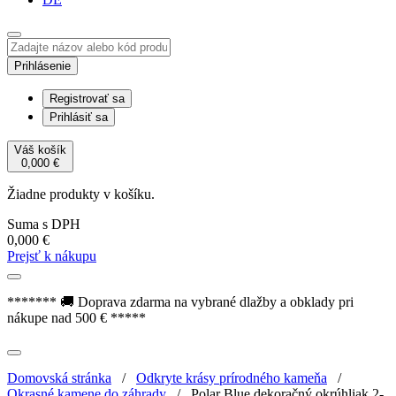
Prihlásenie
Registrovať sa
Prihlásiť sa
Váš košík
0,000
€
Žiadne produkty v košíku.
Suma s DPH
0,000
€
Prejsť k nákupu
******* 🚚 Doprava zdarma na vybrané dlažby a obklady pri
nákupe nad 500 € *****
Domovská stránka
/
Odkryte krásy prírodného kameňa
/
Okrasné kamene do záhrady
/
Polar Blue dekoračný okrúhliak 2-