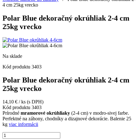
4 cm 25kg vrecko
Polar Blue dekoračný okrúhliak 2-4 cm
25kg vrecko
Na sklade
Kód produktu
3403
Polar Blue dekoračný okrúhliak 2-4 cm
25kg vrecko
14,10
€
/ ks
(s DPH)
Kód produktu
3403
Prírodné
mramorové okrúhliaky
(2-4 cm) v modro-sivej farbe.
Perfektné na záhony, chodníky a dizajnové dekorácie. Balenie 25
kg
viac informácii
množstvo