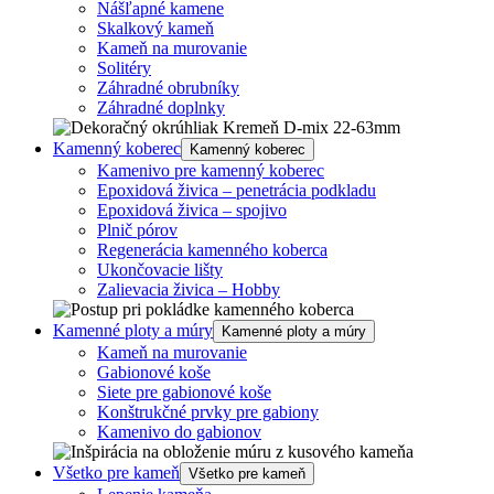
Nášľapné kamene
Skalkový kameň
Kameň na murovanie
Solitéry
Záhradné obrubníky
Záhradné doplnky
Kamenný koberec
Kamenný koberec
Kamenivo pre kamenný koberec
Epoxidová živica – penetrácia podkladu
Epoxidová živica – spojivo
Plnič pórov
Regenerácia kamenného koberca
Ukončovacie lišty
Zalievacia živica – Hobby
Kamenné ploty a múry
Kamenné ploty a múry
Kameň na murovanie
Gabionové koše
Siete pre gabionové koše
Konštrukčné prvky pre gabiony
Kamenivo do gabionov
Všetko pre kameň
Všetko pre kameň