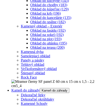
Obklad do kuchyne
(143)
Obklad do chodby
(183)
Obklad do kúpeľne
(129)
Obklad na krb
(196)
Obklad do kancelárie
(135)
Obklad do spálne
(182)
Kamenný obklad – Exteriér
Obklad na fasádu
(192)
Obklad na sokel
(192)
Obklad na plot
(193)
Obklad do altánku
(195)
Obklad na terasu
(200)
Kamenná dyha
Samolepiaci obklad
Panely a pásiky
Tehlový obklad
Veľkoformátový obklad
Štiepaný obklad
Rock Face
Kameň do záhrady
Kameň do záhrady
Dekoračné štrky
Dekoračné okrúhliaky
Kamenné Schody