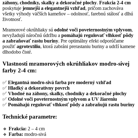
záhony, chodníky, skalky a dekoračné plochy
.
Frakcia 2-4 cm
poskytuje
jemnejší a elegantnejší vzhľad
, pričom zachováva
všetky výhody väčších kameňov – odolnosť, farebnú stálosť a dlhú
životnosť.
Mramorové okrúhliaky sú
odolné voči poveternostným vplyvom
,
nevyžadujú náročnú údržbu a
pomáhajú regulovať vlhkosť pôdy
a zabraňovať rastu buriny
. Pre optimálny efekt odporúčame
použiť
agrotextíliu
, ktorá zabráni prerastaniu buriny a udrží kamene
dlhodobo čisté.
Vlastnosti mramorových okrúhliakov modro-sivej
farby 2-4 cm:
✅
Elegantná modro-sivá farba pre moderný vzhľad
✅
Hladký a dekoratívny povrch
✅
Vhodné na záhony, skalky, chodníky a dekoračné plochy
✅
Odolné voči poveternostným vplyvom a UV žiareniu
✅
Pomáhajú regulovať vlhkosť pôdy a zabraňujú rastu buriny
Technické parametre:
🔹
Frakcia:
2 – 4 cm
🔹
Farba:
modro-sivá