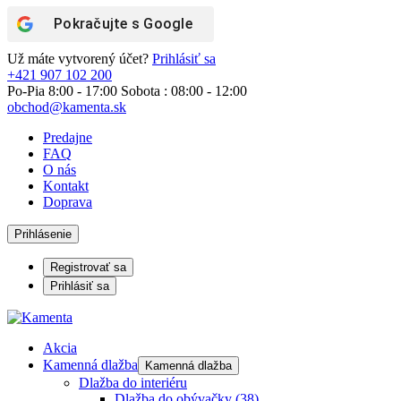
Pokračujte s
Google
Už máte vytvorený účet?
Prihlásiť sa
+421 907 102 200
Po-Pia 8:00 - 17:00 Sobota : 08:00 - 12:00
obchod@kamenta.sk
Predajne
FAQ
O nás
Kontakt
Doprava
Prihlásenie
Registrovať sa
Prihlásiť sa
Akcia
Kamenná dlažba
Kamenná dlažba
Dlažba do interiéru
Dlažba do obývačky
(38)