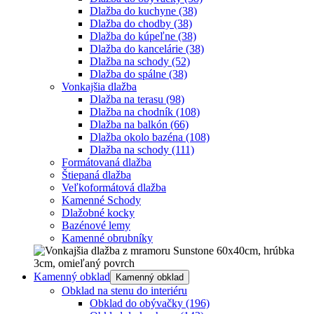
Dlažba do kuchyne
(38)
Dlažba do chodby
(38)
Dlažba do kúpeľne
(38)
Dlažba do kancelárie
(38)
Dlažba na schody
(52)
Dlažba do spálne
(38)
Vonkajšia dlažba
Dlažba na terasu
(98)
Dlažba na chodník
(108)
Dlažba na balkón
(66)
Dlažba okolo bazéna
(108)
Dlažba na schody
(111)
Formátovaná dlažba
Štiepaná dlažba
Veľkoformátová dlažba
Kamenné Schody
Dlažobné kocky
Bazénové lemy
Kamenné obrubníky
Kamenný obklad
Kamenný obklad
Obklad na stenu do interiéru
Obklad do obývačky
(196)