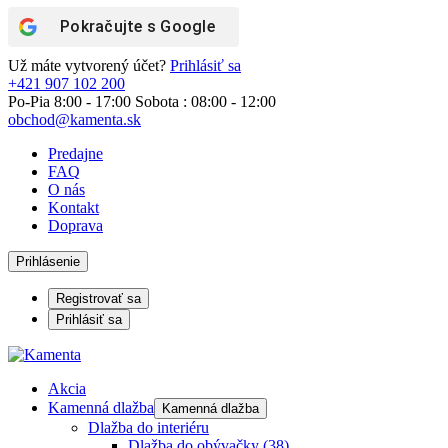
Pokračujte s
Google
Už máte vytvorený účet?
Prihlásiť sa
+421 907 102 200
Po-Pia 8:00 - 17:00 Sobota : 08:00 - 12:00
obchod@kamenta.sk
Predajne
FAQ
O nás
Kontakt
Doprava
Prihlásenie
Registrovať sa
Prihlásiť sa
Akcia
Kamenná dlažba
Kamenná dlažba
Dlažba do interiéru
Dlažba do obývačky
(38)