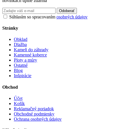
novinkách úplne zdarma
Odoberať
Súhlasím so spracovaním
osobných údajov
Stránky
Obklad
Dlažba
Kameň do záhrady
Kamenné koberce
Ploty a múry
Ostatné
Blog
Inšpirácie
Obchod
Účet
Košík
Reklamačný poriadok
Obchodné podmienky
Ochrana osobných údajov