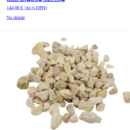
144,00
€
/ ks
(s DPH)
Na sklade