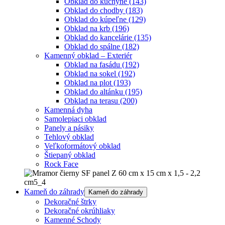
Obklad do kuchyne
(143)
Obklad do chodby
(183)
Obklad do kúpeľne
(129)
Obklad na krb
(196)
Obklad do kancelárie
(135)
Obklad do spálne
(182)
Kamenný obklad – Exteriér
Obklad na fasádu
(192)
Obklad na sokel
(192)
Obklad na plot
(193)
Obklad do altánku
(195)
Obklad na terasu
(200)
Kamenná dyha
Samolepiaci obklad
Panely a pásiky
Tehlový obklad
Veľkoformátový obklad
Štiepaný obklad
Rock Face
Kameň do záhrady
Kameň do záhrady
Dekoračné štrky
Dekoračné okrúhliaky
Kamenné Schody