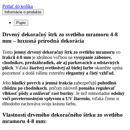
Pridať do košíka
Informácie o produkte
Popis
Drvený dekoračný štrk zo svetlého mramoru 4-8
mm – luxusná prírodná dekorácia
Tento
jemný drvený dekoračný štrk zo svetlého mramoru
vo
frakcii 4-8 mm
je ideálnou voľbou na
vysypanie záhonov,
chodníkov, predzáhradiek, ale aj parkovacích a odstavných
plôch
. Vďaka
žiarivej svetlosivej až bielej farbe
okamžite upúta
pozornosť a dodá vášmu exteriéru
elegantný a čistý vzhľad
.
Jeho
hladký povrch a jemná frakcia
zabezpečujú
pohodlnú
chôdzu po chodníkoch
, pričom zároveň
pomáha regulovať
vlhkosť pôdy a znižovať rast buriny
. Je tiež mimoriadne
odolný
voči poveternostným vplyvom a UV žiareniu
, vďaka čomu si
dlhodobo zachováva svoju krásnu farbu.
Vlastnosti drveného dekoračného štrku zo svetlého
mramoru 4-8 mm: