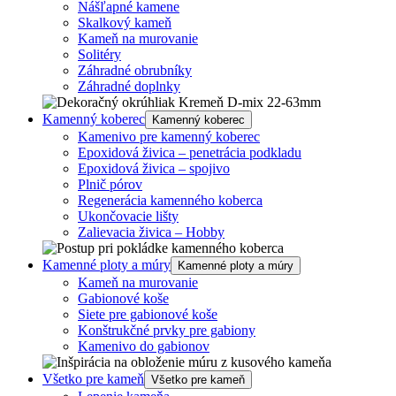
Nášľapné kamene
Skalkový kameň
Kameň na murovanie
Solitéry
Záhradné obrubníky
Záhradné doplnky
Kamenný koberec
Kamenný koberec
Kamenivo pre kamenný koberec
Epoxidová živica – penetrácia podkladu
Epoxidová živica – spojivo
Plnič pórov
Regenerácia kamenného koberca
Ukončovacie lišty
Zalievacia živica – Hobby
Kamenné ploty a múry
Kamenné ploty a múry
Kameň na murovanie
Gabionové koše
Siete pre gabionové koše
Konštrukčné prvky pre gabiony
Kamenivo do gabionov
Všetko pre kameň
Všetko pre kameň