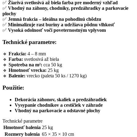
✅
Žiarivá svetlosivá až biela farba pre moderný vzhľad
✅
Vhodný na záhony, chodníky, predzáhradky a parkovacie
plochy
✅
Jemná frakcia – ideálna na pohodlnú chôdzu
✅
Minimalizuje rast buriny a udržiava pôdnu vlhkosť
✅
Vysoká odolnosť voči poveternostným vplyvom
Technické parametre:
🔹
Frakcia:
4 – 8 mm
🔹
Farba:
svetlosivá až biela
🔹
Spotreba na m²:
cca 50 kg
🔹
Hmotnosť vrecka:
25 kg
🔹
Balenie:
vrecko (paleta 50 ks / 1270 kg)
Použitie:
Dekorácia záhonov, skaliek a predzáhradiek
Vysypanie chodníkov a cestičiek v záhrade
Vhodný na parkovacie a odstavné plochy
Technické parametre
Hmotnosť balenia
25 kg
Rozmery balenia
65 × 35 × 10 cm