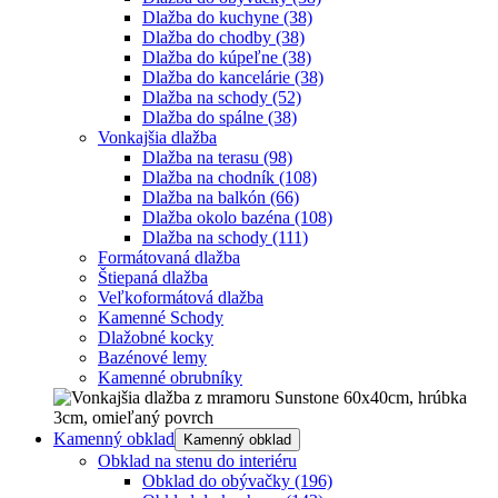
Dlažba do kuchyne
(38)
Dlažba do chodby
(38)
Dlažba do kúpeľne
(38)
Dlažba do kancelárie
(38)
Dlažba na schody
(52)
Dlažba do spálne
(38)
Vonkajšia dlažba
Dlažba na terasu
(98)
Dlažba na chodník
(108)
Dlažba na balkón
(66)
Dlažba okolo bazéna
(108)
Dlažba na schody
(111)
Formátovaná dlažba
Štiepaná dlažba
Veľkoformátová dlažba
Kamenné Schody
Dlažobné kocky
Bazénové lemy
Kamenné obrubníky
Kamenný obklad
Kamenný obklad
Obklad na stenu do interiéru
Obklad do obývačky
(196)