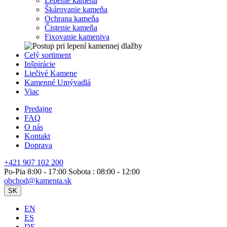
Lepenie kameňa
Škárovanie kameňa
Ochrana kameňa
Čistenie kameňa
Fixovanie kameniva
Celý sortiment
Inšpirácie
Liečivé Kamene
Kamenné Umývadlá
Viac
Predajne
FAQ
O nás
Kontakt
Doprava
+421 907 102 200
Po-Pia 8:00 - 17:00 Sobota : 08:00 - 12:00
obchod@kamenta.sk
SK
EN
ES
DE