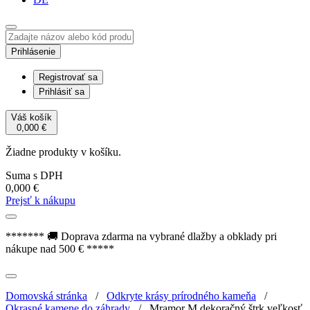
Prihlásenie
Registrovať sa
Prihlásiť sa
Váš košík
0,000
€
Žiadne produkty v košíku.
Suma s DPH
0,000
€
Prejsť k nákupu
******* 🚚 Doprava zdarma na vybrané dlažby a obklady pri
nákupe nad 500 € *****
Domovská stránka
/
Odkryte krásy prírodného kameňa
/
Okrasné kamene do záhrady
/
Mramor M dekoračný štrk veľkosť