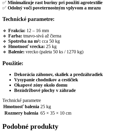
✅
Minimalizuje rast buriny pri použití agrotextílie
✅
Odolný voči poveternostným vplyvom a mrazu
Technické parametre:
🔹
Frakcia:
12 – 16 mm
🔹
Farba:
tmavo-sivá až čierna
🔹
Spotreba na m²:
cca 50 kg
🔹
Hmotnosť vrecka:
25 kg
🔹
Balenie:
vrecko (paleta 50 ks / 1270 kg)
Použitie:
Dekorácia záhonov, skaliek a predzáhradiek
Vysypanie chodníkov a cestičiek
Okapové zóny okolo domu
Bezúdržbové plochy v záhrade
Technické parametre
Hmotnosť balenia
25 kg
Rozmery balenia
65 × 35 × 10 cm
Podobné produkty