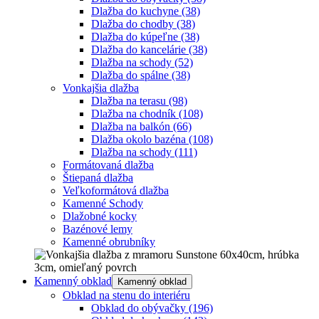
Dlažba do kuchyne
(38)
Dlažba do chodby
(38)
Dlažba do kúpeľne
(38)
Dlažba do kancelárie
(38)
Dlažba na schody
(52)
Dlažba do spálne
(38)
Vonkajšia dlažba
Dlažba na terasu
(98)
Dlažba na chodník
(108)
Dlažba na balkón
(66)
Dlažba okolo bazéna
(108)
Dlažba na schody
(111)
Formátovaná dlažba
Štiepaná dlažba
Veľkoformátová dlažba
Kamenné Schody
Dlažobné kocky
Bazénové lemy
Kamenné obrubníky
Kamenný obklad
Kamenný obklad
Obklad na stenu do interiéru
Obklad do obývačky
(196)