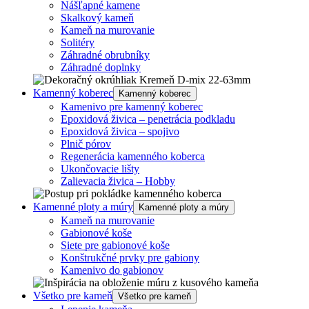
Nášľapné kamene
Skalkový kameň
Kameň na murovanie
Solitéry
Záhradné obrubníky
Záhradné doplnky
Kamenný koberec
Kamenný koberec
Kamenivo pre kamenný koberec
Epoxidová živica – penetrácia podkladu
Epoxidová živica – spojivo
Plnič pórov
Regenerácia kamenného koberca
Ukončovacie lišty
Zalievacia živica – Hobby
Kamenné ploty a múry
Kamenné ploty a múry
Kameň na murovanie
Gabionové koše
Siete pre gabionové koše
Konštrukčné prvky pre gabiony
Kamenivo do gabionov
Všetko pre kameň
Všetko pre kameň