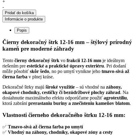
Nero
+
Ebano
-
dekoračný
Pridať do košíka
štrk
Informácie o produkte
veľkosť
12-
Popis
16mm
25kg
Čierny dekoračný štrk 12-16 mm – štýlový prírodný
vrecko
kameň pre moderné záhrady
Tento
čierny dekoračný štrk
vo
frakcii 12-16 mm
je ideálnym
riešením pre
estetické a praktické úpravy exteriéru
. Pri dodaní
môže pôsobiť
skôr šedo
, no po umytí vynikne jeho
tmavo-sivá až
čierna farba
v plnej kráse.
Dekoračné štrky majú
široké využitie
– sú vhodné na
záhony,
okapové chodníky, cestičky či bezúdržbové plochy záhrad
. Na
dosiahnutie maximálneho efektu odporúčame použiť
agrotextíliu
,
ktorá zabráni
prerastaniu buriny a znečisteniu kameňov blatom
.
Vlastnosti čierneho dekoračného štrku 12-16 mm:
✅
Tmavo-sivá až čierna farba po umytí
✅
Vhodný na záhony, chodníky, okapové zóny a cesty