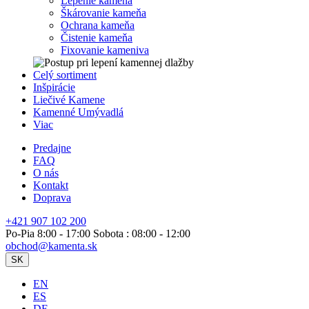
Lepenie kameňa
Škárovanie kameňa
Ochrana kameňa
Čistenie kameňa
Fixovanie kameniva
Celý sortiment
Inšpirácie
Liečivé Kamene
Kamenné Umývadlá
Viac
Predajne
FAQ
O nás
Kontakt
Doprava
+421 907 102 200
Po-Pia 8:00 - 17:00 Sobota : 08:00 - 12:00
obchod@kamenta.sk
SK
EN
ES
DE