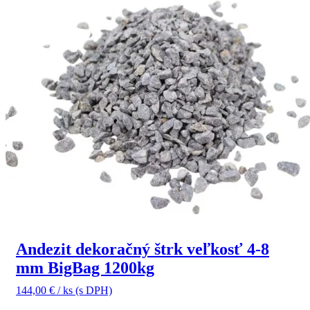
Andezit dekoračný štrk veľkosť 4-8
mm BigBag 1200kg
144,00
€
/ ks
(s DPH)