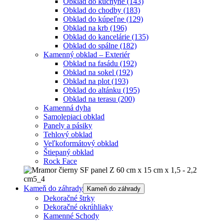
Obklad do kuchyne
(143)
Obklad do chodby
(183)
Obklad do kúpeľne
(129)
Obklad na krb
(196)
Obklad do kancelárie
(135)
Obklad do spálne
(182)
Kamenný obklad – Exteriér
Obklad na fasádu
(192)
Obklad na sokel
(192)
Obklad na plot
(193)
Obklad do altánku
(195)
Obklad na terasu
(200)
Kamenná dyha
Samolepiaci obklad
Panely a pásiky
Tehlový obklad
Veľkoformátový obklad
Štiepaný obklad
Rock Face
Kameň do záhrady
Kameň do záhrady
Dekoračné štrky
Dekoračné okrúhliaky
Kamenné Schody