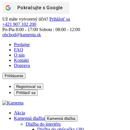
Pokračujte s
Google
Už máte vytvorený účet?
Prihlásiť sa
+421 907 102 200
Po-Pia 8:00 - 17:00 Sobota : 08:00 - 12:00
obchod@kamenta.sk
Predajne
FAQ
O nás
Kontakt
Doprava
Prihlásenie
Registrovať sa
Prihlásiť sa
Akcia
Kamenná dlažba
Kamenná dlažba
Dlažba do interiéru
Dlažba do obývačky
(38)