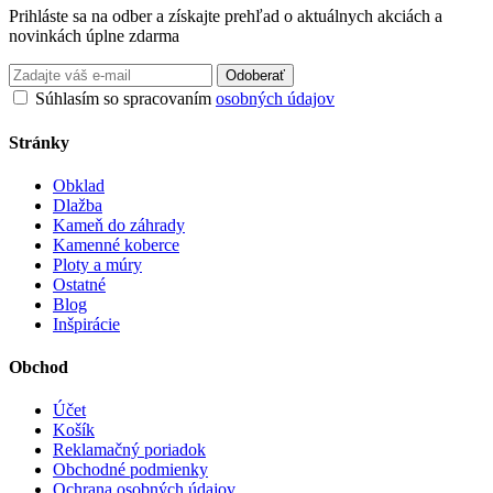
Prihláste sa na odber a získajte prehľad o aktuálnych akciách a
novinkách úplne zdarma
Odoberať
Súhlasím so spracovaním
osobných údajov
Stránky
Obklad
Dlažba
Kameň do záhrady
Kamenné koberce
Ploty a múry
Ostatné
Blog
Inšpirácie
Obchod
Účet
Košík
Reklamačný poriadok
Obchodné podmienky
Ochrana osobných údajov