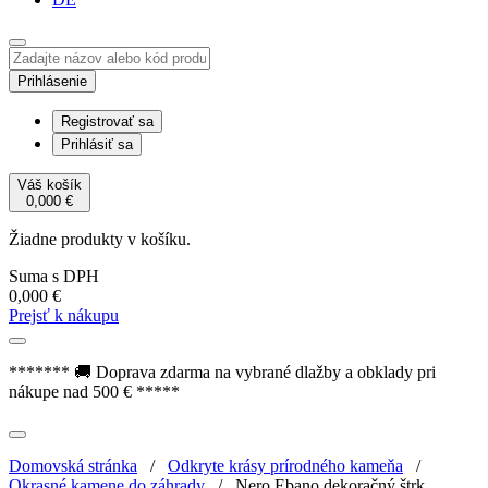
Prihlásenie
Registrovať sa
Prihlásiť sa
Váš košík
0,000
€
Žiadne produkty v košíku.
Suma s DPH
0,000
€
Prejsť k nákupu
******* 🚚 Doprava zdarma na vybrané dlažby a obklady pri
nákupe nad 500 € *****
Domovská stránka
/
Odkryte krásy prírodného kameňa
/
Okrasné kamene do záhrady
/
Nero Ebano dekoračný štrk