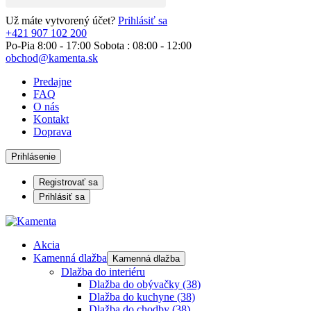
Už máte vytvorený účet?
Prihlásiť sa
+421 907 102 200
Po-Pia 8:00 - 17:00 Sobota : 08:00 - 12:00
obchod@kamenta.sk
Predajne
FAQ
O nás
Kontakt
Doprava
Prihlásenie
Registrovať sa
Prihlásiť sa
Akcia
Kamenná dlažba
Kamenná dlažba
Dlažba do interiéru
Dlažba do obývačky
(38)
Dlažba do kuchyne
(38)
Dlažba do chodby
(38)