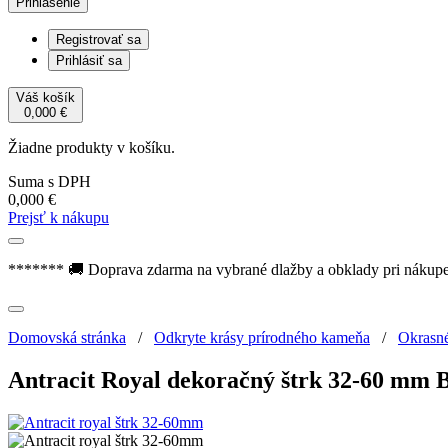
Prihlásenie
Registrovať sa
Prihlásiť sa
Váš košík
0,000
€
Žiadne produkty v košíku.
Suma s DPH
0,000
€
Prejsť k nákupu
******* 🚚 Doprava zdarma na vybrané dlažby a obklady pri nákup
Domovská stránka
/
Odkryte krásy prírodného kameňa
/
Okrasn
Antracit Royal dekoračný štrk 32-60 mm 