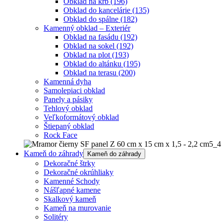
Obklad na krb
(196)
Obklad do kancelárie
(135)
Obklad do spálne
(182)
Kamenný obklad – Exteriér
Obklad na fasádu
(192)
Obklad na sokel
(192)
Obklad na plot
(193)
Obklad do altánku
(195)
Obklad na terasu
(200)
Kamenná dyha
Samolepiaci obklad
Panely a pásiky
Tehlový obklad
Veľkoformátový obklad
Štiepaný obklad
Rock Face
Kameň do záhrady
Kameň do záhrady
Dekoračné štrky
Dekoračné okrúhliaky
Kamenné Schody
Nášľapné kamene
Skalkový kameň
Kameň na murovanie
Solitéry