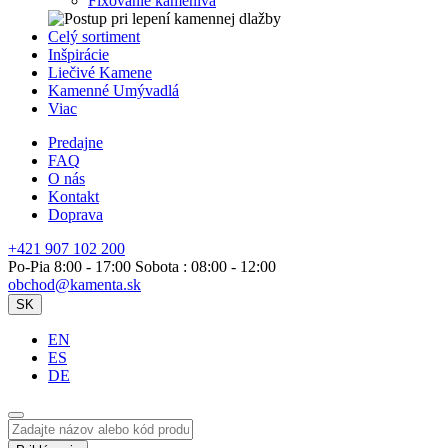
Fixovanie kameniva
Celý sortiment
Inšpirácie
Liečivé Kamene
Kamenné Umývadlá
Viac
Predajne
FAQ
O nás
Kontakt
Doprava
+421 907 102 200
Po-Pia 8:00 - 17:00 Sobota : 08:00 - 12:00
obchod@kamenta.sk
SK
EN
ES
DE