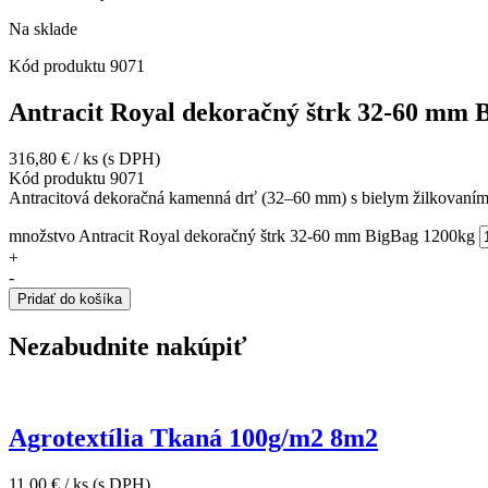
Na sklade
Kód produktu
9071
Antracit Royal dekoračný štrk 32-60 mm 
316,80
€
/ ks
(s DPH)
Kód produktu
9071
Antracitová dekoračná kamenná drť (32–60 mm) s bielym žilkovaním,
množstvo Antracit Royal dekoračný štrk 32-60 mm BigBag 1200kg
+
-
Pridať do košíka
Nezabudnite nakúpiť
Agrotextília Tkaná 100g/m2 8m2
11,00
€
/ ks
(s DPH)