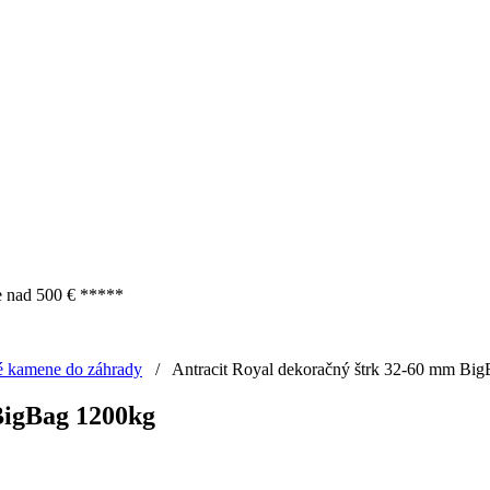
e nad 500 € *****
é kamene do záhrady
/
Antracit Royal dekoračný štrk 32-60 mm Bi
BigBag 1200kg