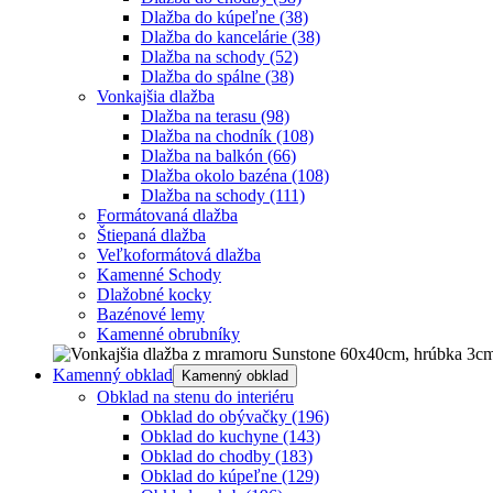
Dlažba do kúpeľne
(38)
Dlažba do kancelárie
(38)
Dlažba na schody
(52)
Dlažba do spálne
(38)
Vonkajšia dlažba
Dlažba na terasu
(98)
Dlažba na chodník
(108)
Dlažba na balkón
(66)
Dlažba okolo bazéna
(108)
Dlažba na schody
(111)
Formátovaná dlažba
Štiepaná dlažba
Veľkoformátová dlažba
Kamenné Schody
Dlažobné kocky
Bazénové lemy
Kamenné obrubníky
Kamenný obklad
Kamenný obklad
Obklad na stenu do interiéru
Obklad do obývačky
(196)
Obklad do kuchyne
(143)
Obklad do chodby
(183)
Obklad do kúpeľne
(129)