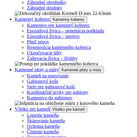
Záhradné obrubníky
Záhradné doplnky
Kamenný koberec
Kamenný koberec
Kamenivo pre kamenný koberec
Epoxidová živica – penetrácia podkladu
Epoxidová živica – spojivo
Plnič pórov
Regenerácia kamenného koberca
Ukončovacie lišty
Zalievacia živica – Hobby
Kamenné ploty a múry
Kamenné ploty a múry
Kameň na murovanie
Gabionové koše
Siete pre gabionové koše
Konštrukčné prvky pre gabiony
Kamenivo do gabionov
Všetko pre kameň
Všetko pre kameň
Lepenie kameňa
Škárovanie kameňa
Ochrana kameňa
Čistenie kameňa