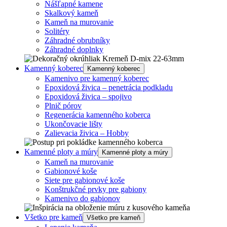
Nášľapné kamene
Skalkový kameň
Kameň na murovanie
Solitéry
Záhradné obrubníky
Záhradné doplnky
Kamenný koberec
Kamenný koberec
Kamenivo pre kamenný koberec
Epoxidová živica – penetrácia podkladu
Epoxidová živica – spojivo
Plnič pórov
Regenerácia kamenného koberca
Ukončovacie lišty
Zalievacia živica – Hobby
Kamenné ploty a múry
Kamenné ploty a múry
Kameň na murovanie
Gabionové koše
Siete pre gabionové koše
Konštrukčné prvky pre gabiony
Kamenivo do gabionov
Všetko pre kameň
Všetko pre kameň