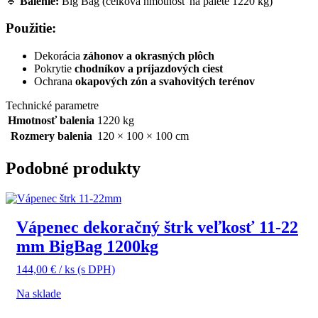
🔹
Balenie:
Big Bag (celková hmotnosť na palete 1220 kg)
Použitie:
Dekorácia
záhonov a okrasných plôch
Pokrytie
chodníkov a príjazdových ciest
Ochrana
okapových zón a svahovitých terénov
Technické parametre
Hmotnosť balenia
1220 kg
Rozmery balenia
120 × 100 × 100 cm
Podobné produkty
Vápenec dekoračný štrk veľkosť 11-22
mm BigBag 1200kg
144,00
€
/ ks
(s DPH)
Na sklade