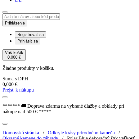
Prihlásenie
Registrovať sa
Prihlásiť sa
Váš košík
0,000
€
Žiadne produkty v košíku.
Suma s DPH
0,000
€
Prejsť k nákupu
******* 🚚 Doprava zdarma na vybrané dlažby a obklady pri
nákupe nad 500 € *****
Domovská stránka
/
Odkryte krásy prírodného kameňa
/
Okrasné kamene do záhrady
/
Polar Blue dekoračný štrk veľkosť