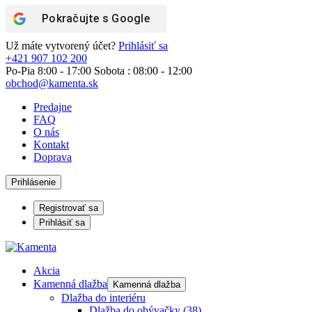
Pokračujte s
Google
Už máte vytvorený účet?
Prihlásiť sa
+421 907 102 200
Po-Pia 8:00 - 17:00 Sobota : 08:00 - 12:00
obchod@kamenta.sk
Predajne
FAQ
O nás
Kontakt
Doprava
Prihlásenie
Registrovať sa
Prihlásiť sa
Akcia
Kamenná dlažba
Kamenná dlažba
Dlažba do interiéru
Dlažba do obývačky
(38)