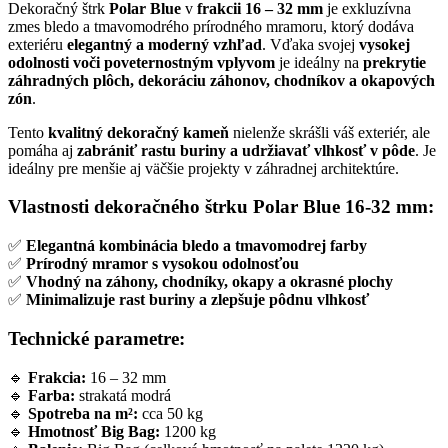
Dekoračný štrk
Polar Blue
v
frakcii 16 – 32 mm
je exkluzívna
zmes bledo a tmavomodrého prírodného mramoru, ktorý dodáva
exteriéru
elegantný a moderný vzhľad
. Vďaka svojej
vysokej
odolnosti voči poveternostným vplyvom
je ideálny na
prekrytie
záhradných plôch, dekoráciu záhonov, chodníkov a okapových
zón
.
Tento
kvalitný dekoračný kameň
nielenže skrášli váš exteriér, ale
pomáha aj
zabrániť rastu buriny a udržiavať vlhkosť v pôde
. Je
ideálny pre menšie aj väčšie projekty v záhradnej architektúre.
Vlastnosti dekoračného štrku Polar Blue 16-32 mm:
✅
Elegantná kombinácia bledo a tmavomodrej farby
✅
Prírodný mramor s vysokou odolnosťou
✅
Vhodný na záhony, chodníky, okapy a okrasné plochy
✅
Minimalizuje rast buriny a zlepšuje pôdnu vlhkosť
Technické parametre:
🔹
Frakcia:
16 – 32 mm
🔹
Farba:
strakatá modrá
🔹
Spotreba na m²:
cca 50 kg
🔹
Hmotnosť Big Bag:
1200 kg