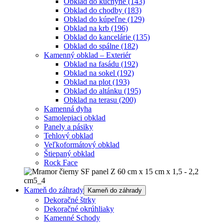
Obklad do kuchyne
(143)
Obklad do chodby
(183)
Obklad do kúpeľne
(129)
Obklad na krb
(196)
Obklad do kancelárie
(135)
Obklad do spálne
(182)
Kamenný obklad – Exteriér
Obklad na fasádu
(192)
Obklad na sokel
(192)
Obklad na plot
(193)
Obklad do altánku
(195)
Obklad na terasu
(200)
Kamenná dyha
Samolepiaci obklad
Panely a pásiky
Tehlový obklad
Veľkoformátový obklad
Štiepaný obklad
Rock Face
Kameň do záhrady
Kameň do záhrady
Dekoračné štrky
Dekoračné okrúhliaky
Kamenné Schody