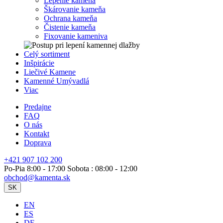
Lepenie kameňa
Škárovanie kameňa
Ochrana kameňa
Čistenie kameňa
Fixovanie kameniva
Celý sortiment
Inšpirácie
Liečivé Kamene
Kamenné Umývadlá
Viac
Predajne
FAQ
O nás
Kontakt
Doprava
+421 907 102 200
Po-Pia 8:00 - 17:00 Sobota : 08:00 - 12:00
obchod@kamenta.sk
SK
EN
ES
DE