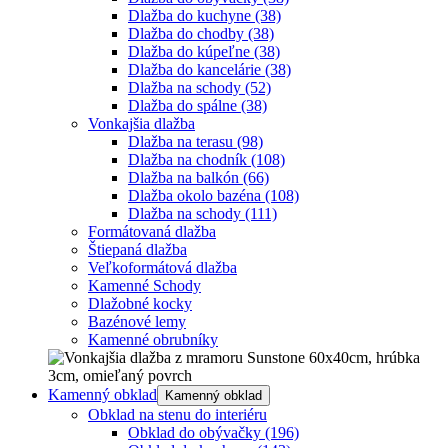
Dlažba do kuchyne
(38)
Dlažba do chodby
(38)
Dlažba do kúpeľne
(38)
Dlažba do kancelárie
(38)
Dlažba na schody
(52)
Dlažba do spálne
(38)
Vonkajšia dlažba
Dlažba na terasu
(98)
Dlažba na chodník
(108)
Dlažba na balkón
(66)
Dlažba okolo bazéna
(108)
Dlažba na schody
(111)
Formátovaná dlažba
Štiepaná dlažba
Veľkoformátová dlažba
Kamenné Schody
Dlažobné kocky
Bazénové lemy
Kamenné obrubníky
Kamenný obklad
Kamenný obklad
Obklad na stenu do interiéru
Obklad do obývačky
(196)