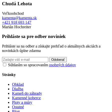
Chudá Lehota
Veľkoobchod
kamenta@kamenta.sk
+421 918 693 147
Marián Hochreiter
Prihláste sa pre odber noviniek
Prihláste sa na odber a získajte prehľad o aktuálnych akciách a
novinkách úplne zdarma
Odoberať
Súhlasím so spracovaním
osobných údajov
Stránky
Obklad
Dlažba
Kameň do záhrady
Kamenné koberce
Ploty a múry
Ostatné
Blog