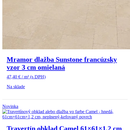
Mramor dlažba Sunstone francúzsky
vzor 3 cm omielaná
47,40
€
/ m²
(s DPH)
Na sklade
Novinka
Travertín obklad Camel 61×61×1,2 cm