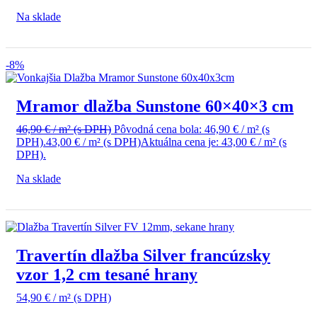
Na sklade
-8%
Mramor dlažba Sunstone 60×40×3 cm
46,90
€
/ m²
(s DPH)
Pôvodná cena bola: 46,90 € / m² (s
DPH).
43,00
€
/ m²
(s DPH)
Aktuálna cena je: 43,00 € / m² (s
DPH).
Na sklade
Travertín dlažba Silver francúzsky
vzor 1,2 cm tesané hrany
54,90
€
/ m²
(s DPH)