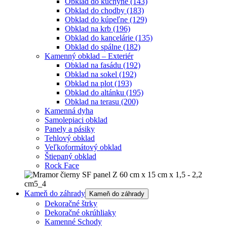
Obklad do kuchyne
(143)
Obklad do chodby
(183)
Obklad do kúpeľne
(129)
Obklad na krb
(196)
Obklad do kancelárie
(135)
Obklad do spálne
(182)
Kamenný obklad – Exteriér
Obklad na fasádu
(192)
Obklad na sokel
(192)
Obklad na plot
(193)
Obklad do altánku
(195)
Obklad na terasu
(200)
Kamenná dyha
Samolepiaci obklad
Panely a pásiky
Tehlový obklad
Veľkoformátový obklad
Štiepaný obklad
Rock Face
Kameň do záhrady
Kameň do záhrady
Dekoračné štrky
Dekoračné okrúhliaky
Kamenné Schody