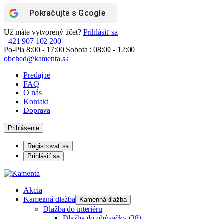
Pokračujte s
Google
Už máte vytvorený účet?
Prihlásiť sa
+421 907 102 200
Po-Pia 8:00 - 17:00 Sobota : 08:00 - 12:00
obchod@kamenta.sk
Predajne
FAQ
O nás
Kontakt
Doprava
Prihlásenie
Registrovať sa
Prihlásiť sa
Akcia
Kamenná dlažba
Kamenná dlažba
Dlažba do interiéru
Dlažba do obývačky
(38)