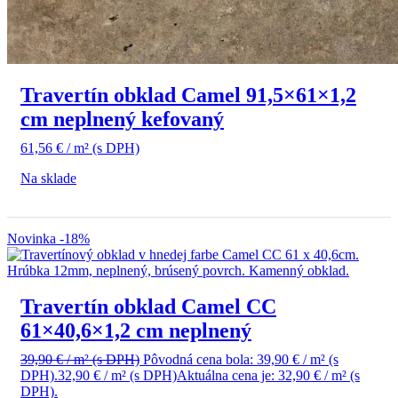
Travertín obklad Camel 91,5×61×1,2
cm neplnený kefovaný
61,56
€
/ m²
(s DPH)
Na sklade
Novinka
-18%
Travertín obklad Camel CC
61×40,6×1,2 cm neplnený
39,90
€
/ m²
(s DPH)
Pôvodná cena bola: 39,90 € / m² (s
DPH).
32,90
€
/ m²
(s DPH)
Aktuálna cena je: 32,90 € / m² (s
DPH).