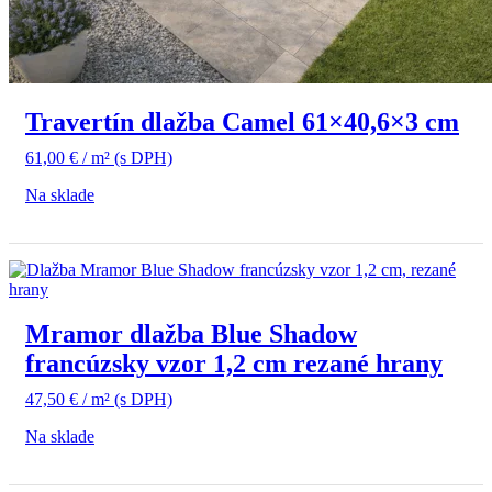
Travertín dlažba Camel 61×40,6×3 cm
61,00
€
/ m²
(s DPH)
Na sklade
Mramor dlažba Blue Shadow
francúzsky vzor 1,2 cm rezané hrany
47,50
€
/ m²
(s DPH)
Na sklade