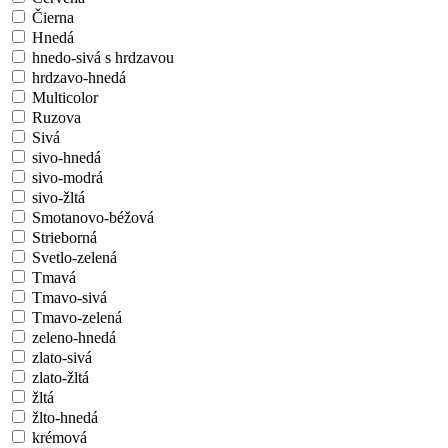
Čierna
Hnedá
hnedo-sivá s hrdzavou
hrdzavo-hnedá
Multicolor
Ruzova
Sivá
sivo-hnedá
sivo-modrá
sivo-žltá
Smotanovo-béžová
Strieborná
Svetlo-zelená
Tmavá
Tmavo-sivá
Tmavo-zelená
zeleno-hnedá
zlato-sivá
zlato-žltá
žltá
žlto-hnedá
krémová