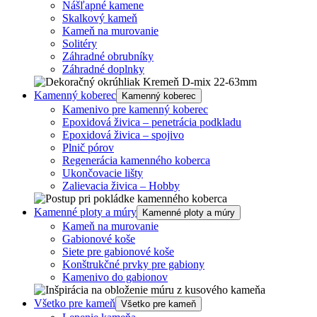
Nášľapné kamene
Skalkový kameň
Kameň na murovanie
Solitéry
Záhradné obrubníky
Záhradné doplnky
Kamenný koberec
Kamenný koberec
Kamenivo pre kamenný koberec
Epoxidová živica – penetrácia podkladu
Epoxidová živica – spojivo
Plnič pórov
Regenerácia kamenného koberca
Ukončovacie lišty
Zalievacia živica – Hobby
Kamenné ploty a múry
Kamenné ploty a múry
Kameň na murovanie
Gabionové koše
Siete pre gabionové koše
Konštrukčné prvky pre gabiony
Kamenivo do gabionov
Všetko pre kameň
Všetko pre kameň