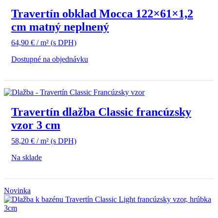
Travertín obklad Mocca 122×61×1,2
cm matný neplnený
64,90
€
/ m²
(s DPH)
Dostupné na objednávku
Travertín dlažba Classic francúzsky
vzor 3 cm
58,20
€
/ m²
(s DPH)
Na sklade
Novinka