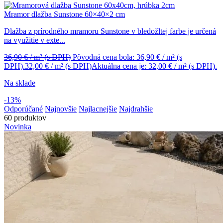
Mramor dlažba Sunstone 60×40×2 cm
Dlažba z prírodného mramoru Sunstone v bledožltej farbe je určená
na využitie v exte...
36,90
€
/ m²
(s DPH)
Pôvodná cena bola: 36,90 € / m² (s
DPH).
32,00
€
/ m²
(s DPH)
Aktuálna cena je: 32,00 € / m² (s DPH).
Na sklade
-13%
Odporúčané
Najnovšie
Najlacnejšie
Najdrahšie
60 produktov
Novinka