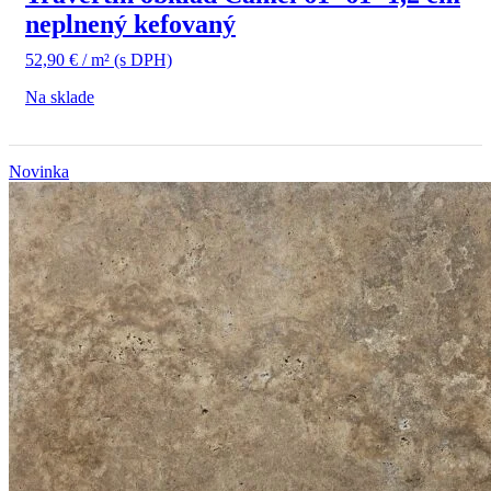
neplnený kefovaný
52,90
€
/ m²
(s DPH)
Na sklade
Novinka