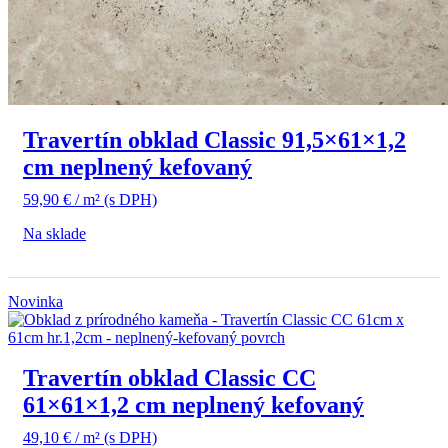
Travertín obklad Classic 91,5×61×1,2
cm neplnený kefovaný
59,90
€
/ m²
(s DPH)
Na sklade
Novinka
Travertín obklad Classic CC
61×61×1,2 cm neplnený kefovaný
49,10
€
/ m²
(s DPH)