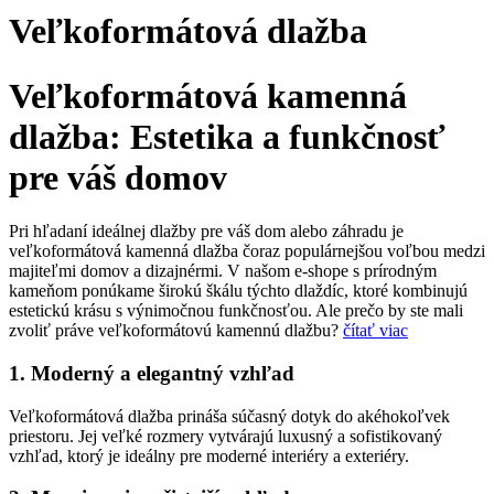
Veľkoformátová dlažba
Veľkoformátová kamenná
dlažba: Estetika a funkčnosť
pre váš domov
Pri hľadaní ideálnej dlažby pre váš dom alebo záhradu je
veľkoformátová kamenná dlažba čoraz populárnejšou voľbou medzi
majiteľmi domov a dizajnérmi. V našom e-shope s prírodným
kameňom ponúkame širokú škálu týchto dlaždíc, ktoré kombinujú
estetickú krásu s výnimočnou funkčnosťou. Ale prečo by ste mali
zvoliť práve veľkoformátovú kamennú dlažbu?
čítať viac
1. Moderný a elegantný vzhľad
Veľkoformátová dlažba prináša súčasný dotyk do akéhokoľvek
priestoru. Jej veľké rozmery vytvárajú luxusný a sofistikovaný
vzhľad, ktorý je ideálny pre moderné interiéry a exteriéry.