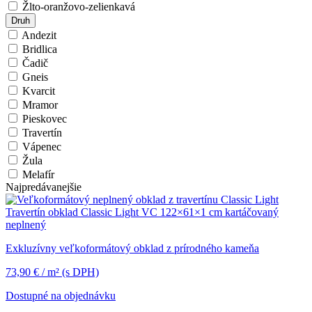
Žlto-oranžovo-zelienkavá
Druh
Andezit
Bridlica
Čadič
Gneis
Kvarcit
Mramor
Pieskovec
Travertín
Vápenec
Žula
Melafír
Najpredávanejšie
Travertín obklad Classic Light VC 122×61×1 cm kartáčovaný
neplnený
Exkluzívny veľkoformátový obklad z prírodného kameňa
73,90
€
/ m²
(s DPH)
Dostupné na objednávku