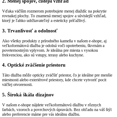
2. Menej spojov, čistejší vzhľad
Vďaka väčším rozmerom potrebujete menej dlaždíc na pokrytie
rovnakej plochy. To znamená menej spojov a súvislejší vzhľad,
ktorý je ľahko udržiavateľný a esteticky príťažlivý.
3. Trvanlivosť a odolnosť
Ako všetky produkty z prírodného kameňa v našom e-shope, aj
veľkoformátová dlažba je odolná voči opotrebeniu, škvrnám a
poveternostným vplyvom. Je ideálna pre miesta s vysokou
frekvenciou, ako sú vstupy, terasy alebo kuchyne.
4. Optické zväčšenie priestoru
Táto dlažba môže opticky zväčšiť priestor, čo je ideálne pre menšie
miestnosti alebo exteriérové priestory, kde chcete vytvoriť pocit
väčšej otvorenosti.
5. Široká škála dizajnov
V našom e-shope nájdete veľkoformátovú dlažbu v rôznych
farbách, vzoroch a povrchových úpravách. Bez ohľadu na váš štýl
alebo preferencie máme pre vás ideálnu dlažbu.