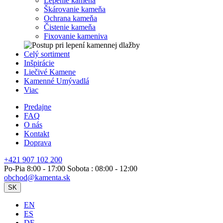
Lepenie kameňa
Škárovanie kameňa
Ochrana kameňa
Čistenie kameňa
Fixovanie kameniva
Celý sortiment
Inšpirácie
Liečivé Kamene
Kamenné Umývadlá
Viac
Predajne
FAQ
O nás
Kontakt
Doprava
+421 907 102 200
Po-Pia 8:00 - 17:00 Sobota : 08:00 - 12:00
obchod@kamenta.sk
SK
EN
ES
DE