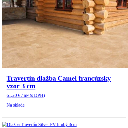
Travertín dlažba Camel francúzsky
vzor 3 cm
61,20
€
/ m²
(s DPH)
Na sklade