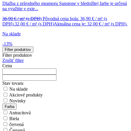
Dlažba z prírodného mramoru Sunstone v bledožltej farbe je určená
na využitie v exte...
36,90
€
/ m²
(s DPH)
Pôvodná cena bola: 36,90 € / m² (s
DPH).
32,00
€
/ m²
(s DPH)
Aktuálna cena je: 32,00 € / m² (s DPH).
Na sklade
-13%
Filter produktov
Filter produktov
Zrušiť filter
Cena
Stav tovaru
Na sklade
Akciové produkty
Novinky
Farba
Antracitová
Biela
červená
Červená