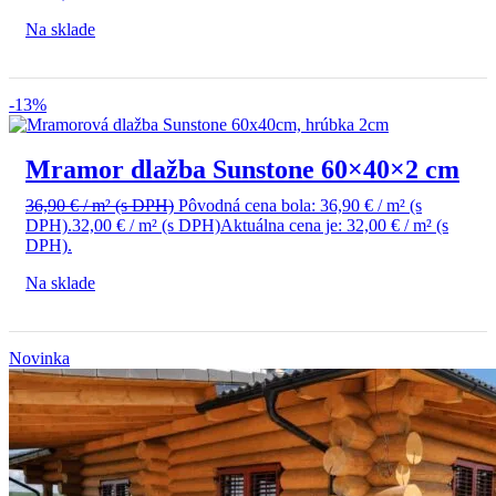
Na sklade
-13%
Mramor dlažba Sunstone 60×40×2 cm
36,90
€
/ m²
(s DPH)
Pôvodná cena bola: 36,90 € / m² (s
DPH).
32,00
€
/ m²
(s DPH)
Aktuálna cena je: 32,00 € / m² (s
DPH).
Na sklade
Novinka