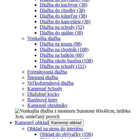
Dlažba do kuchyne
(38)
Dlažba do chodby
(38)
Dlažba do kúpeľne
(38)
Dlažba do kancelárie
(38)
Dlažba na schody
(52)
Dlažba do spálne
(38)
Vonkajšia dlažba
Dlažba na terasu
(98)
Dlažba na chodník
(108)
Dlažba na balkón
(66)
Dlažba okolo bazéna
(108)
Dlažba na schody
(111)
Formátovaná dlažba
Štiepaná dlažba
Veľkoformátová dlažba
Kamenné Schody
Dlažobné kocky
Bazénové lemy
Kamenné obrubníky
Kamenný obklad
Kamenný obklad
Obklad na stenu do interiéru
Obklad do obývačky
(196)