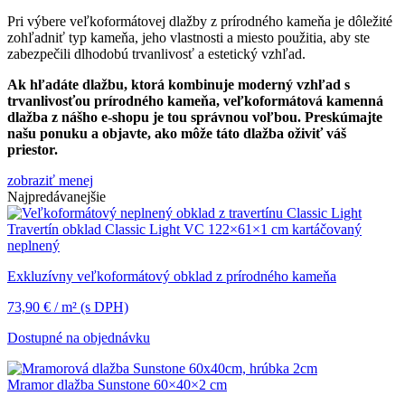
Pri výbere veľkoformátovej dlažby z prírodného kameňa je dôležité
zohľadniť typ kameňa, jeho vlastnosti a miesto použitia, aby ste
zabezpečili dlhodobú trvanlivosť a estetický vzhľad.
Ak hľadáte dlažbu, ktorá kombinuje moderný vzhľad s
trvanlivosťou prírodného kameňa, veľkoformátová kamenná
dlažba z nášho e-shopu je tou správnou voľbou. Preskúmajte
našu ponuku a objavte, ako môže táto dlažba oživiť váš
priestor.
zobraziť menej
Najpredávanejšie
Travertín obklad Classic Light VC 122×61×1 cm kartáčovaný
neplnený
Exkluzívny veľkoformátový obklad z prírodného kameňa
73,90
€
/ m²
(s DPH)
Dostupné na objednávku
Mramor dlažba Sunstone 60×40×2 cm