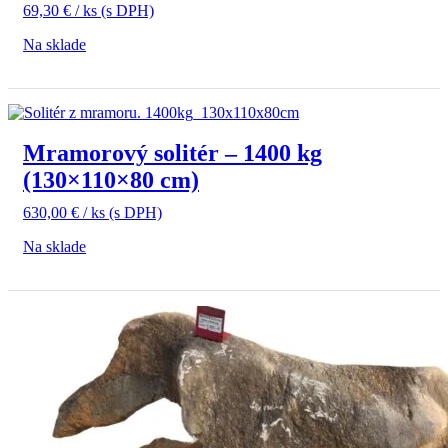
69,30
€
/ ks
(s DPH)
Na sklade
Mramorový solitér – 1400 kg
(130×110×80 cm)
630,00
€
/ ks
(s DPH)
Na sklade