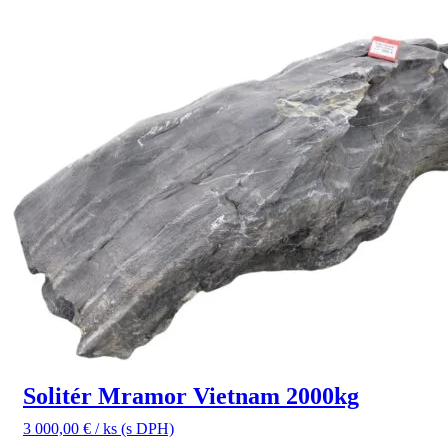
Solitér Mramor Vietnam 2000kg
3 000,00
€
/ ks
(s DPH)