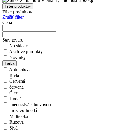
Filter produktov
Filter produktov
Zrušiť filter
Cena
Stav tovaru
Na sklade
Akciové produkty
Novinky
Farba
Antracitová
Biela
Červená
červená
Čierna
Hnedá
hnedo-sivá s hrdzavou
hrdzavo-hnedá
Multicolor
Ruzova
Sivá