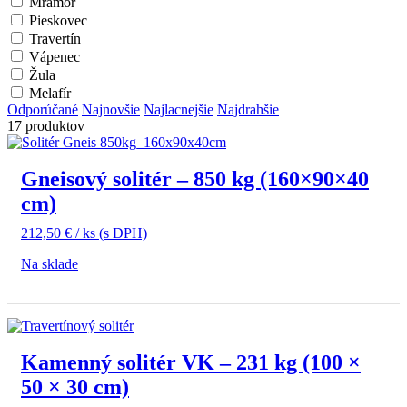
Mramor
Pieskovec
Travertín
Vápenec
Žula
Melafír
Odporúčané
Najnovšie
Najlacnejšie
Najdrahšie
17 produktov
Gneisový solitér – 850 kg (160×90×40
cm)
212,50
€
/ ks
(s DPH)
Na sklade
Kamenný solitér VK – 231 kg (100 ×
50 × 30 cm)