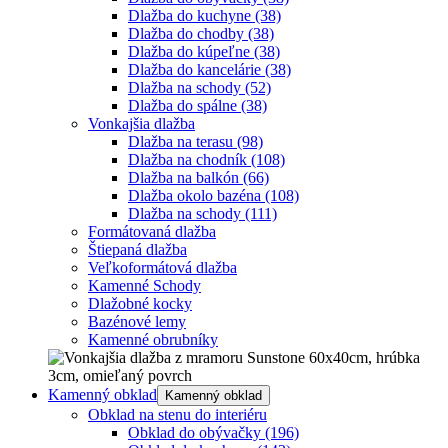
Dlažba do kuchyne
(38)
Dlažba do chodby
(38)
Dlažba do kúpeľne
(38)
Dlažba do kancelárie
(38)
Dlažba na schody
(52)
Dlažba do spálne
(38)
Vonkajšia dlažba
Dlažba na terasu
(98)
Dlažba na chodník
(108)
Dlažba na balkón
(66)
Dlažba okolo bazéna
(108)
Dlažba na schody
(111)
Formátovaná dlažba
Štiepaná dlažba
Veľkoformátová dlažba
Kamenné Schody
Dlažobné kocky
Bazénové lemy
Kamenné obrubníky
Kamenný obklad
Kamenný obklad
Obklad na stenu do interiéru
Obklad do obývačky
(196)