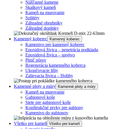
Nášľapné kamene
Skalkový kameň
Kameň na murovanie
Solitéry
Záhradné obrubníky
Záhradné doplnky
Kamenný koberec
Kamenný koberec
Kamenivo pre kamenný koberec
Epoxidová živica – penetrácia podkladu
Epoxidová živica – spojivo
Plnič pórov
Regenerácia kamenného koberca
Ukončovacie lišty
Zalievacia živica – Hobby
Kamenné ploty a múry
Kamenné ploty a múry
Kameň na murovanie
Gabionové koše
Siete pre gabionové koše
Konštrukčné prvky pre gabiony
Kamenivo do gabionov
Všetko pre kameň
Všetko pre kameň