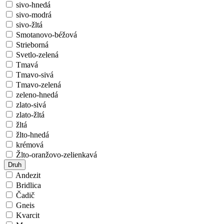
sivo-hnedá
sivo-modrá
sivo-žltá
Smotanovo-béžová
Strieborná
Svetlo-zelená
Tmavá
Tmavo-sivá
Tmavo-zelená
zeleno-hnedá
zlato-sivá
zlato-žltá
žltá
žlto-hnedá
krémová
Žlto-oranžovo-zelienkavá
Druh
Andezit
Bridlica
Čadič
Gneis
Kvarcit