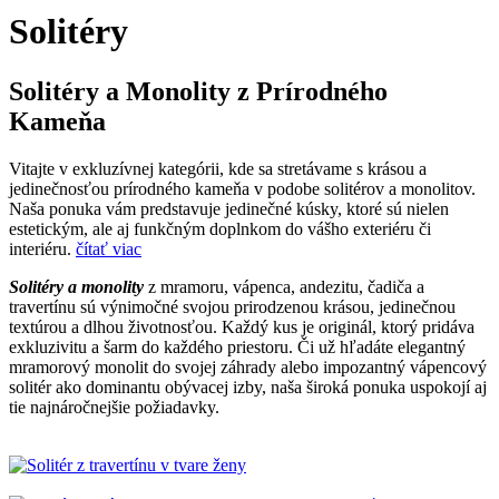
Solitéry
Solitéry a Monolity z Prírodného
Kameňa
Vitajte v exkluzívnej kategórii, kde sa stretávame s krásou a
jedinečnosťou prírodného kameňa v podobe solitérov a monolitov.
Naša ponuka vám predstavuje jedinečné kúsky, ktoré sú nielen
estetickým, ale aj funkčným doplnkom do vášho exteriéru či
interiéru.
čítať viac
Solitéry a monolity
z mramoru, vápenca, andezitu, čadiča a
travertínu sú výnimočné svojou prirodzenou krásou, jedinečnou
textúrou a dlhou životnosťou. Každý kus je originál, ktorý pridáva
exkluzivitu a šarm do každého priestoru. Či už hľadáte elegantný
mramorový monolit do svojej záhrady alebo impozantný vápencový
solitér ako dominantu obývacej izby, naša široká ponuka uspokojí aj
tie najnáročnejšie požiadavky.