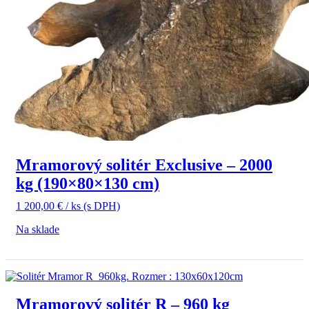
Mramorový solitér Exclusive – 2000
kg (190×80×130 cm)
1 200,00
€
/ ks
(s DPH)
Na sklade
Mramorový solitér R – 960 kg