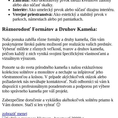
Záhrada:
Ako dekoratívny prvok medzi kvetinové záhony
alebo ako súčasť skalky.
Interiér:
Ako umelecký prvok alebo súčasť dizajnu interiéru.
Verejné priestranstvá:
Ako estetický a stabilný prvok v
parkoch, námestiach alebo pri pamiatkach.
Rôznorodosť Formátov a Druhov Kameňa:
Naša ponuka zahŕňa rôzne formáty a druhy kameňa, čím vám
poskytujeme širokú paletu možností pre realizáciu vašich predstáv.
Vyberať môžete z rôznych veľkostí, tvarov a druhov kameňa,
pričom každý z nich vyniká svojimi špecifickými vlastnosťami a
vizuálnym výrazom.
Ponorte sa do sveta prírodného kameňa s našou exkluzívnou
kolekciou solitérov a monolitov a nechajte sa inšpirovať jeho
všestrannosťou a krásou. V prípade akýchkoľvek otázok alebo
požiadaviek nás neváhajte kontaktovať. Naši odborníci sú vám k
dispozícii s profesionálnym poradenstvom a podporou pri výbere
toho správneho kameňa pre váš projekt.
Zabezpečíme doručenie a vykládku akéhokoľvek solitéru priamo k
Vám domov. Stačí si len vybrať 🙂
zobraziť menej