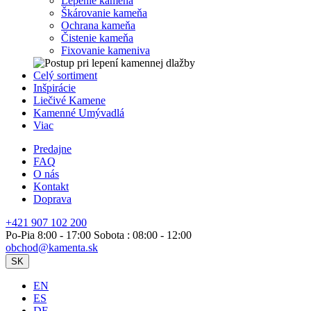
Lepenie kameňa
Škárovanie kameňa
Ochrana kameňa
Čistenie kameňa
Fixovanie kameniva
Celý sortiment
Inšpirácie
Liečivé Kamene
Kamenné Umývadlá
Viac
Predajne
FAQ
O nás
Kontakt
Doprava
+421 907 102 200
Po-Pia 8:00 - 17:00 Sobota : 08:00 - 12:00
obchod@kamenta.sk
SK
EN
ES
DE