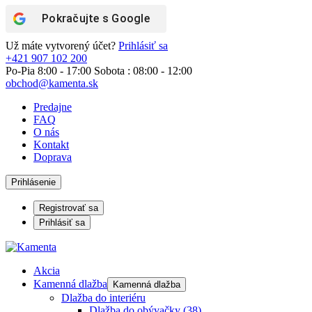
Pokračujte s
Google
Už máte vytvorený účet?
Prihlásiť sa
+421 907 102 200
Po-Pia 8:00 - 17:00 Sobota : 08:00 - 12:00
obchod@kamenta.sk
Predajne
FAQ
O nás
Kontakt
Doprava
Prihlásenie
Registrovať sa
Prihlásiť sa
Akcia
Kamenná dlažba
Kamenná dlažba
Dlažba do interiéru
Dlažba do obývačky
(38)