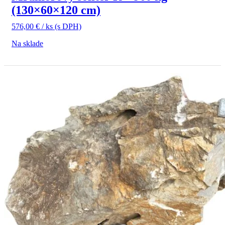
(130×60×120 cm)
576,00
€
/ ks
(s DPH)
Na sklade