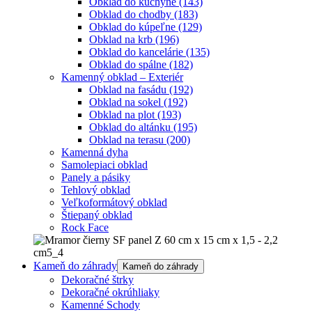
Obklad do kuchyne
(143)
Obklad do chodby
(183)
Obklad do kúpeľne
(129)
Obklad na krb
(196)
Obklad do kancelárie
(135)
Obklad do spálne
(182)
Kamenný obklad – Exteriér
Obklad na fasádu
(192)
Obklad na sokel
(192)
Obklad na plot
(193)
Obklad do altánku
(195)
Obklad na terasu
(200)
Kamenná dyha
Samolepiaci obklad
Panely a pásiky
Tehlový obklad
Veľkoformátový obklad
Štiepaný obklad
Rock Face
Kameň do záhrady
Kameň do záhrady
Dekoračné štrky
Dekoračné okrúhliaky
Kamenné Schody