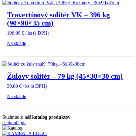
Travertínový solitér VK – 396 kg
(90×90×35 cm)
106,90
€
/ ks
(s DPH)
Na sklade
Žulový solitér – 79 kg (45×30×30 cm)
30,00
€
/ ks
(s DPH)
Na sklade
Stiahnite si náš
katalóg produktov
stiahnuť pdf