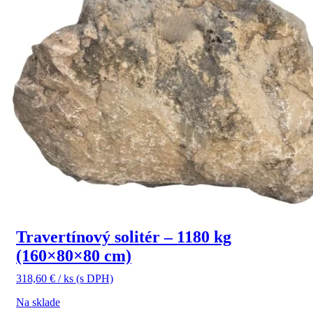
Travertínový solitér – 1180 kg
(160×80×80 cm)
318,60
€
/ ks
(s DPH)
Na sklade