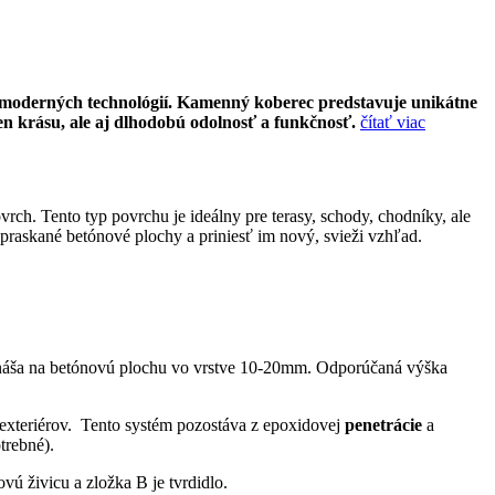
 moderných technológií. Kamenný koberec predstavuje unikátne
en krásu, ale aj dlhodobú odolnosť a funkčnosť.
čítať viac
ch. Tento typ povrchu je ideálny pre terasy, schody, chodníky, ale
praskané betónové plochy a priniesť im nový, svieži vzhľad.
nanáša na betónovú plochu vo vrstve 10-20mm. Odporúčaná výška
 exteriérov. Tento systém pozostáva z epoxidovej
penetrácie
a
trebné).
ú živicu a zložka B je tvrdidlo.