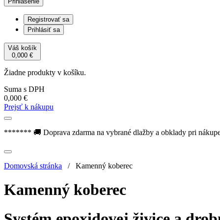
Prihlásenie
Registrovať sa
Prihlásiť sa
Váš košík
0,000
€
Žiadne produkty v košíku.
Suma s DPH
0,000
€
Prejsť k nákupu
******* 🚚 Doprava zdarma na vybrané dlažby a obklady pri nákup
Domovská stránka
/
Kamenný koberec
Kamenný koberec
Systém epoxidovej živice a dro