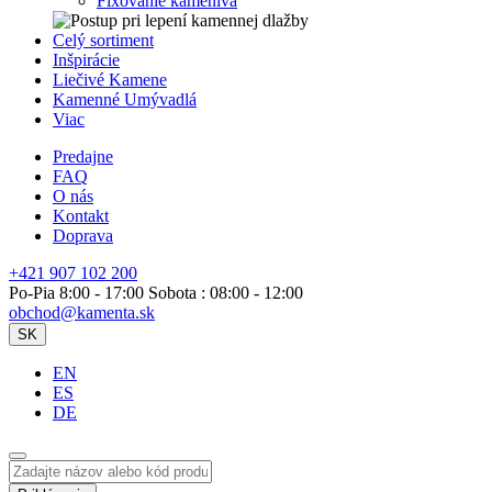
Fixovanie kameniva
Celý sortiment
Inšpirácie
Liečivé Kamene
Kamenné Umývadlá
Viac
Predajne
FAQ
O nás
Kontakt
Doprava
+421 907 102 200
Po-Pia 8:00 - 17:00 Sobota : 08:00 - 12:00
obchod@kamenta.sk
SK
EN
ES
DE