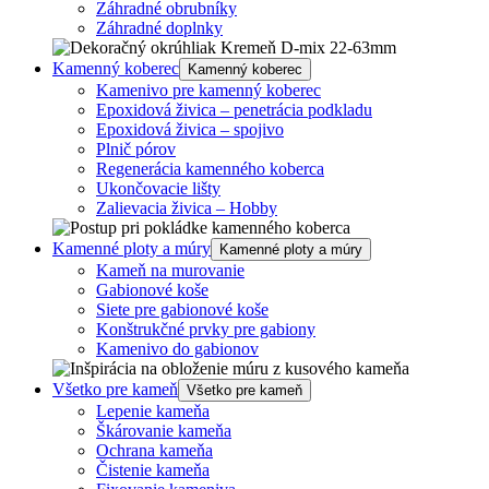
Záhradné obrubníky
Záhradné doplnky
Kamenný koberec
Kamenný koberec
Kamenivo pre kamenný koberec
Epoxidová živica – penetrácia podkladu
Epoxidová živica – spojivo
Plnič pórov
Regenerácia kamenného koberca
Ukončovacie lišty
Zalievacia živica – Hobby
Kamenné ploty a múry
Kamenné ploty a múry
Kameň na murovanie
Gabionové koše
Siete pre gabionové koše
Konštrukčné prvky pre gabiony
Kamenivo do gabionov
Všetko pre kameň
Všetko pre kameň
Lepenie kameňa
Škárovanie kameňa
Ochrana kameňa
Čistenie kameňa