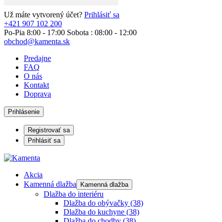
Už máte vytvorený účet?
Prihlásiť sa
+421 907 102 200
Po-Pia 8:00 - 17:00 Sobota : 08:00 - 12:00
obchod@kamenta.sk
Predajne
FAQ
O nás
Kontakt
Doprava
Prihlásenie
Registrovať sa
Prihlásiť sa
Akcia
Kamenná dlažba
Kamenná dlažba
Dlažba do interiéru
Dlažba do obývačky
(38)
Dlažba do kuchyne
(38)
Dlažba do chodby
(38)