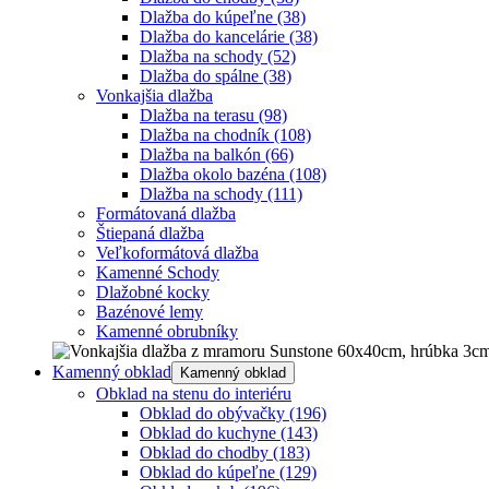
Dlažba do kúpeľne
(38)
Dlažba do kancelárie
(38)
Dlažba na schody
(52)
Dlažba do spálne
(38)
Vonkajšia dlažba
Dlažba na terasu
(98)
Dlažba na chodník
(108)
Dlažba na balkón
(66)
Dlažba okolo bazéna
(108)
Dlažba na schody
(111)
Formátovaná dlažba
Štiepaná dlažba
Veľkoformátová dlažba
Kamenné Schody
Dlažobné kocky
Bazénové lemy
Kamenné obrubníky
Kamenný obklad
Kamenný obklad
Obklad na stenu do interiéru
Obklad do obývačky
(196)
Obklad do kuchyne
(143)
Obklad do chodby
(183)
Obklad do kúpeľne
(129)