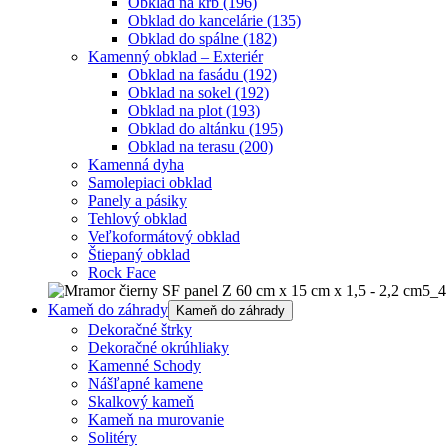
Obklad na krb
(196)
Obklad do kancelárie
(135)
Obklad do spálne
(182)
Kamenný obklad – Exteriér
Obklad na fasádu
(192)
Obklad na sokel
(192)
Obklad na plot
(193)
Obklad do altánku
(195)
Obklad na terasu
(200)
Kamenná dyha
Samolepiaci obklad
Panely a pásiky
Tehlový obklad
Veľkoformátový obklad
Štiepaný obklad
Rock Face
Kameň do záhrady
Kameň do záhrady
Dekoračné štrky
Dekoračné okrúhliaky
Kamenné Schody
Nášľapné kamene
Skalkový kameň
Kameň na murovanie
Solitéry