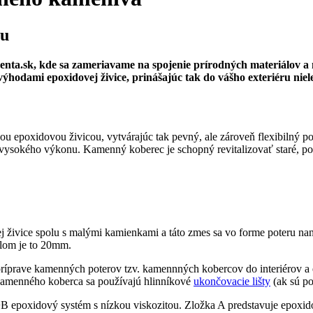
ru
enta.sk, kde sa zameriavame na spojenie prírodných materiálov a
ýhodami epoxidovej živice, prinášajúc tak do vášho exteriéru niel
epoxidovou živicou, vytvárajúc tak pevný, ale zároveň flexibilný povr
a vysokého výkonu. Kamenný koberec je schopný revitalizovať staré, po
ej živice spolu s malými kamienkami a táto zmes sa vo forme poteru 
lom je to 20mm.
príprave kamenných poterov tzv. kamennných kobercov do interiérov a
 kamenného koberca sa používajú hlinníkové
ukončovacie lišty
(ak sú po
+B epoxidový systém s nízkou viskozitou. Zložka A predstavuje epoxidov