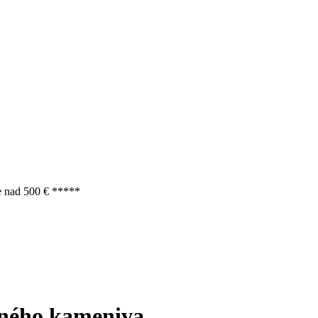
e nad 500 € *****
bného kameniva