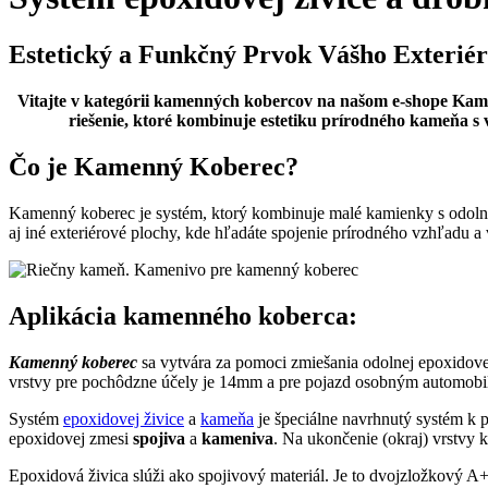
Estetický a Funkčný Prvok Vášho Exterié
Vitajte v kategórii kamenných kobercov na našom e-shope Kam
riešenie, ktoré kombinuje estetiku prírodného kameňa s v
Čo je Kamenný Koberec?
Kamenný koberec je systém, ktorý kombinuje malé kamienky s odolnou 
aj iné exteriérové plochy, kde hľadáte spojenie prírodného vzhľadu 
Aplikácia kamenného koberca:
Kamenný koberec
sa vytvára za pomoci zmiešania odolnej epoxidov
vrstvy pre pochôdzne účely je 14mm a pre pojazd osobným automobi
Systém
epoxidovej živice
a
kameňa
je špeciálne navrhnutý systém k 
epoxidovej zmesi
spojiva
a
kameniva
. Na ukončenie (okraj) vrstvy
Epoxidová živica slúži ako spojivový materiál. Je to dvojzložkový A