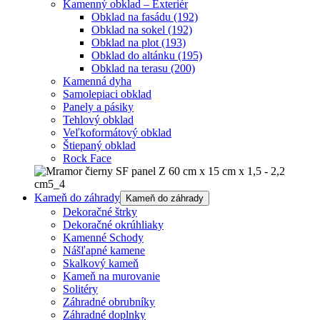
Kamenný obklad – Exteriér
Obklad na fasádu
(192)
Obklad na sokel
(192)
Obklad na plot
(193)
Obklad do altánku
(195)
Obklad na terasu
(200)
Kamenná dyha
Samolepiaci obklad
Panely a pásiky
Tehlový obklad
Veľkoformátový obklad
Štiepaný obklad
Rock Face
Kameň do záhrady
Kameň do záhrady
Dekoračné štrky
Dekoračné okrúhliaky
Kamenné Schody
Nášľapné kamene
Skalkový kameň
Kameň na murovanie
Solitéry
Záhradné obrubníky
Záhradné doplnky