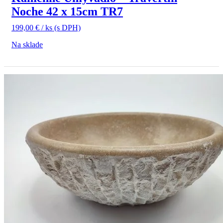
Noche 42 x 15cm TR7
199,00
€
/ ks
(s DPH)
Na sklade