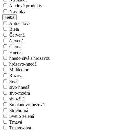
Akciové produkty
Novinky
Farba
Antracitová
Biela
Červená
červená
Čierna
Hnedá
hnedo-sivá s hrdzavou
hrdzavo-hnedá
Multicolor
Ruzova
Sivá
sivo-hnedá
sivo-modrá
sivo-žltá
Smotanovo-béžová
Strieborná
Svetlo-zelená
Tmavá
Tmavo-sivá