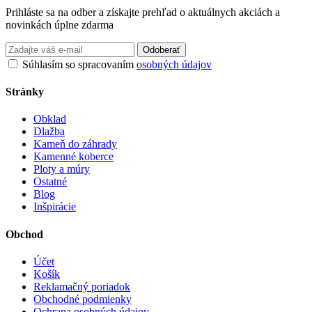
Prihláste sa na odber a získajte prehľad o aktuálnych akciách a
novinkách úplne zdarma
Odoberať
Súhlasím so spracovaním
osobných údajov
Stránky
Obklad
Dlažba
Kameň do záhrady
Kamenné koberce
Ploty a múry
Ostatné
Blog
Inšpirácie
Obchod
Účet
Košík
Reklamačný poriadok
Obchodné podmienky
Ochrana osobných údajov