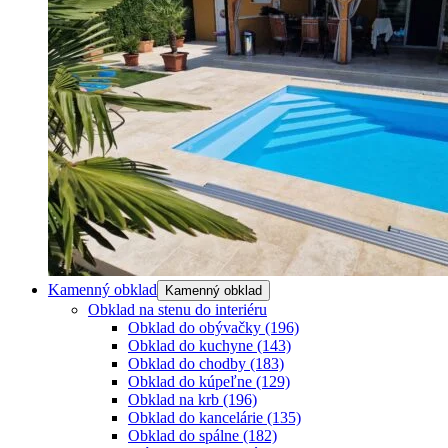
Kamenný obklad
Kamenný obklad
Obklad na stenu do interiéru
Obklad do obývačky
(196)
Obklad do kuchyne
(143)
Obklad do chodby
(183)
Obklad do kúpeľne
(129)
Obklad na krb
(196)
Obklad do kancelárie
(135)
Obklad do spálne
(182)