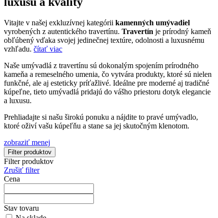
luxusu a kvality
Vitajte v našej exkluzívnej kategórii
kamenných umývadiel
vyrobených z autentického travertínu.
Travertín
je prírodný kameň
obľúbený vďaka svojej jedinečnej textúre, odolnosti a luxusnému
vzhľadu.
čítať viac
Naše umývadlá z travertínu sú dokonalým spojením prírodného
kameňa a remeselného umenia, čo vytvára produkty, ktoré sú nielen
funkčné, ale aj esteticky príťažlivé. Ideálne pre moderné aj tradičné
kúpeľne, tieto umývadlá pridajú do vášho priestoru dotyk elegancie
a luxusu.
Prehliadajte si našu širokú ponuku a nájdite to pravé umývadlo,
ktoré oživí vašu kúpeľňu a stane sa jej skutočným klenotom.
zobraziť menej
Filter produktov
Filter produktov
Zrušiť filter
Cena
Stav tovaru
Na sklade