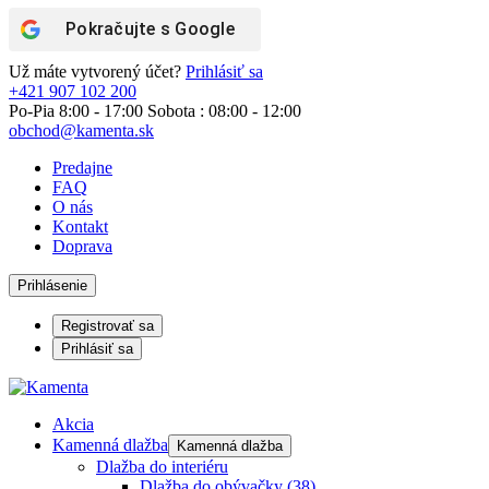
Pokračujte s
Google
Už máte vytvorený účet?
Prihlásiť sa
+421 907 102 200
Po-Pia 8:00 - 17:00 Sobota : 08:00 - 12:00
obchod@kamenta.sk
Predajne
FAQ
O nás
Kontakt
Doprava
Prihlásenie
Registrovať sa
Prihlásiť sa
Akcia
Kamenná dlažba
Kamenná dlažba
Dlažba do interiéru
Dlažba do obývačky
(38)