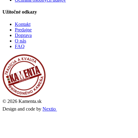
Užitočné odkazy
Kontakt
Predajne
Doprava
O nás
FAQ
© 2026 Kamenta.sk
Design and code by
Nextio