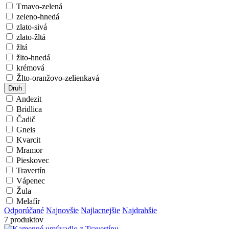
Tmavo-zelená
zeleno-hnedá
zlato-sivá
zlato-žltá
žltá
žlto-hnedá
krémová
Žlto-oranžovo-zelienkavá
Druh
Andezit
Bridlica
Čadič
Gneis
Kvarcit
Mramor
Pieskovec
Travertín
Vápenec
Žula
Melafír
Odporúčané
Najnovšie
Najlacnejšie
Najdrahšie
7 produktov