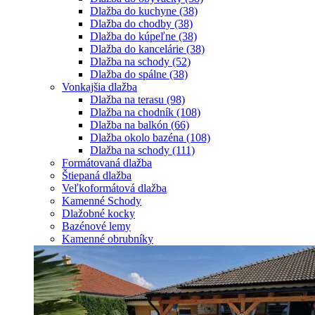
Dlažba do kuchyne
(38)
Dlažba do chodby
(38)
Dlažba do kúpeľne
(38)
Dlažba do kancelárie
(38)
Dlažba na schody
(52)
Dlažba do spálne
(38)
Vonkajšia dlažba
Dlažba na terasu
(98)
Dlažba na chodník
(108)
Dlažba na balkón
(66)
Dlažba okolo bazéna
(108)
Dlažba na schody
(111)
Formátovaná dlažba
Štiepaná dlažba
Veľkoformátová dlažba
Kamenné Schody
Dlažobné kocky
Bazénové lemy
Kamenné obrubníky