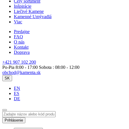
Celý sortiment
Inšpirácie
Liečivé Kamene
Kamenné Umývadlá
Viac
Predajne
FAQ
O nás
Kontakt
Doprava
+421 907 102 200
Po-Pia 8:00 - 17:00 Sobota : 08:00 - 12:00
obchod@kamenta.sk
SK
EN
ES
DE
Prihlásenie