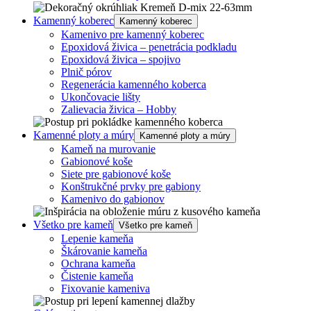
Kamenný koberec
Kamenný koberec
Kamenivo pre kamenný koberec
Epoxidová živica – penetrácia podkladu
Epoxidová živica – spojivo
Plnič pórov
Regenerácia kamenného koberca
Ukončovacie lišty
Zalievacia živica – Hobby
Kamenné ploty a múry
Kamenné ploty a múry
Kameň na murovanie
Gabionové koše
Siete pre gabionové koše
Konštrukčné prvky pre gabiony
Kamenivo do gabionov
Všetko pre kameň
Všetko pre kameň
Lepenie kameňa
Škárovanie kameňa
Ochrana kameňa
Čistenie kameňa
Fixovanie kameniva