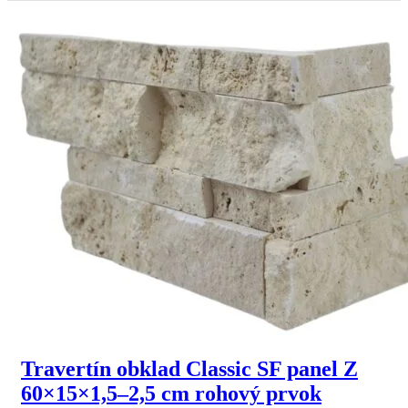
Travertín obklad Classic SF panel Z
60×15×1,5–2,5 cm rohový prvok