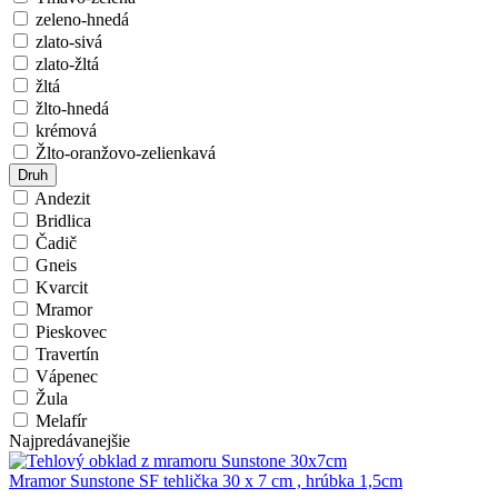
zeleno-hnedá
zlato-sivá
zlato-žltá
žltá
žlto-hnedá
krémová
Žlto-oranžovo-zelienkavá
Druh
Andezit
Bridlica
Čadič
Gneis
Kvarcit
Mramor
Pieskovec
Travertín
Vápenec
Žula
Melafír
Najpredávanejšie
Mramor Sunstone SF tehlička 30 x 7 cm , hrúbka 1,5cm