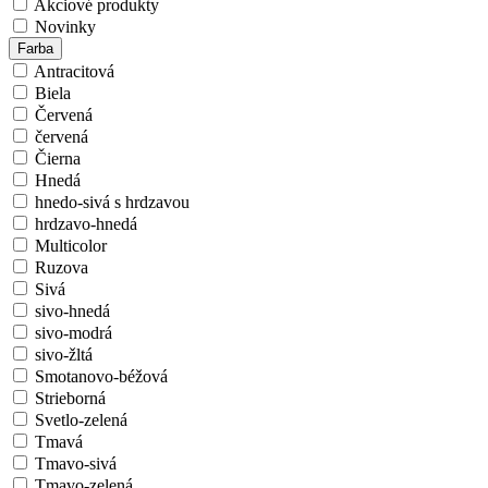
Akciové produkty
Novinky
Farba
Antracitová
Biela
Červená
červená
Čierna
Hnedá
hnedo-sivá s hrdzavou
hrdzavo-hnedá
Multicolor
Ruzova
Sivá
sivo-hnedá
sivo-modrá
sivo-žltá
Smotanovo-béžová
Strieborná
Svetlo-zelená
Tmavá
Tmavo-sivá
Tmavo-zelená