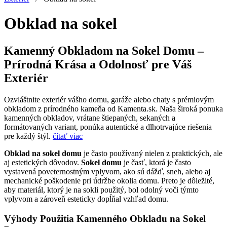
Obklad na sokel
Kamenný Obkladom na Sokel Domu –
Prírodná Krása a Odolnosť pre Váš
Exteriér
Ozvláštnite exteriér vášho domu, garáže alebo chaty s prémiovým
obkladom z prírodného kameňa od Kamenta.sk. Naša široká ponuka
kamenných obkladov, vrátane štiepaných, sekaných a
formátovaných variant, ponúka autentické a dlhotrvajúce riešenia
pre každý štýl.
čítať viac
Obklad na sokel domu
je často používaný nielen z praktických, ale
aj estetických dôvodov.
Sokel domu
je časť, ktorá je často
vystavená poveternostným vplyvom, ako sú dážď, sneh, alebo aj
mechanické poškodenie pri údržbe okolia domu. Preto je dôležité,
aby materiál, ktorý je na sokli použitý, bol odolný voči týmto
vplyvom a zároveň esteticky dopĺňal vzhľad domu.
Výhody Použitia Kamenného Obkladu na Sokel