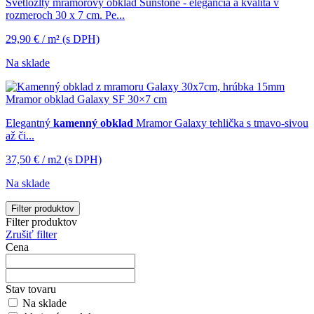
Svetložltý mramorový obklad Sunstone - elegancia a kvalita v
rozmeroch 30 x 7 cm. Pe...
29,90
€
/ m²
(s DPH)
Na sklade
Mramor obklad Galaxy SF 30×7 cm
Elegantný
kamenný obklad
Mramor Galaxy tehlička s tmavo-sivou
až či...
37,50
€
/ m2
(s DPH)
Na sklade
Filter produktov
Filter produktov
Zrušiť filter
Cena
Stav tovaru
Na sklade