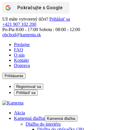
Pokračujte s
Google
Už máte vytvorený účet?
Prihlásiť sa
+421 907 102 200
Po-Pia 8:00 - 17:00 Sobota : 08:00 - 12:00
obchod@kamenta.sk
Predajne
FAQ
O nás
Kontakt
Doprava
Prihlásenie
Registrovať sa
Prihlásiť sa
Akcia
Kamenná dlažba
Kamenná dlažba
Dlažba do interiéru
Dlažba do obývačky
(38)