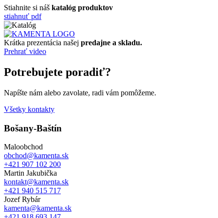
Stiahnite si náš
katalóg produktov
stiahnuť pdf
Krátka prezentácia našej
predajne a skladu.
Prehrať video
Potrebujete poradiť?
Napíšte nám alebo zavolate, radi vám pomôžeme.
Všetky kontakty
Bošany-Baštín
Maloobchod
obchod@kamenta.sk
+421 907 102 200
Martin Jakubička
kontakt@kamenta.sk
+421 940 515 717
Jozef Rybár
kamenta@kamenta.sk
+421 918 693 147