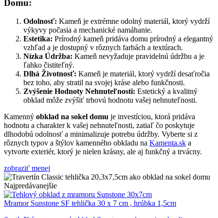
Domu:
Odolnosť:
Kameň je extrémne odolný materiál, ktorý vydrží
výkyvy počasia a mechanické namáhanie.
Estetika:
Prírodný kameň pridáva domu prírodný a elegantný
vzhľad a je dostupný v rôznych farbách a textúrach.
Nízka Údržba:
Kameň nevyžaduje pravidelnú údržbu a je
ľahko čistiteľný.
Dlhá Životnosť:
Kameň je materiál, ktorý vydrží desaťročia
bez toho, aby stratil na svojej kráse alebo funkčnosti.
Zvýšenie Hodnoty Nehnuteľnosti:
Estetický a kvalitný
obklad môže zvýšiť trhovú hodnotu vašej nehnuteľnosti.
Kamenný
obklad na sokel domu
je investíciou, ktorá pridáva
hodnotu a charakter k vašej nehnuteľnosti, zatiaľ čo poskytuje
dlhodobú odolnosť a minimalizuje potrebu údržby. Vyberte si z
rôznych typov a štýlov kamenného obkladu na
Kamenta.sk
a
vytvorte exteriér, ktorý je nielen krásny, ale aj funkčný a trvácny.
zobraziť menej
Najpredávanejšie
Mramor Sunstone SF tehlička 30 x 7 cm , hrúbka 1,5cm