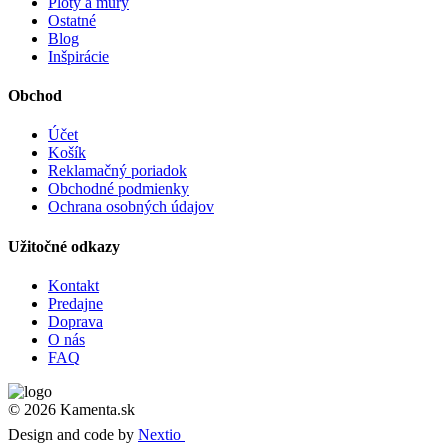
Ploty a múry
Ostatné
Blog
Inšpirácie
Obchod
Účet
Košík
Reklamačný poriadok
Obchodné podmienky
Ochrana osobných údajov
Užitočné odkazy
Kontakt
Predajne
Doprava
O nás
FAQ
© 2026 Kamenta.sk
Design and code by
Nextio