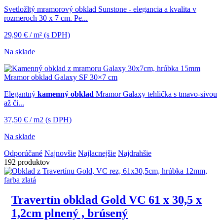
Svetložltý mramorový obklad Sunstone - elegancia a kvalita v
rozmeroch 30 x 7 cm. Pe...
29,90
€
/ m²
(s DPH)
Na sklade
Mramor obklad Galaxy SF 30×7 cm
Elegantný
kamenný obklad
Mramor Galaxy tehlička s tmavo-sivou
až či...
37,50
€
/ m2
(s DPH)
Na sklade
Odporúčané
Najnovšie
Najlacnejšie
Najdrahšie
192 produktov
Travertín obklad Gold VC 61 x 30,5 x
1,2cm plnený , brúsený