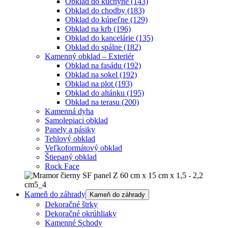
Obklad do kuchyne
(143)
Obklad do chodby
(183)
Obklad do kúpeľne
(129)
Obklad na krb
(196)
Obklad do kancelárie
(135)
Obklad do spálne
(182)
Kamenný obklad – Exteriér
Obklad na fasádu
(192)
Obklad na sokel
(192)
Obklad na plot
(193)
Obklad do altánku
(195)
Obklad na terasu
(200)
Kamenná dyha
Samolepiaci obklad
Panely a pásiky
Tehlový obklad
Veľkoformátový obklad
Štiepaný obklad
Rock Face
Kameň do záhrady
Kameň do záhrady
Dekoračné štrky
Dekoračné okrúhliaky
Kamenné Schody