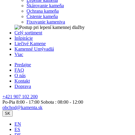
Lepenie kameňa
Škárovanie kameňa
Ochrana kameňa
Čistenie kameňa
Fixovanie kameniva
Celý sortiment
Inšpirácie
Liečivé Kamene
Kamenné Umývadlá
Viac
Predajne
FAQ
O nás
Kontakt
Doprava
+421 907 102 200
Po-Pia 8:00 - 17:00 Sobota : 08:00 - 12:00
obchod@kamenta.sk
SK
EN
ES
DE