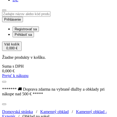
Prihlásenie
Registrovať sa
Prihlásiť sa
Váš košík
0,000
€
Žiadne produkty v košíku.
Suma s DPH
0,000
€
Prejsť k nákupu
******* 🚚 Doprava zdarma na vybrané dlažby a obklady pri
nákupe nad 500 € *****
Domovská stránka
/
Kamenný obklad
/
Kamenný obklad -
Exteriér
/
Obklad na sokel