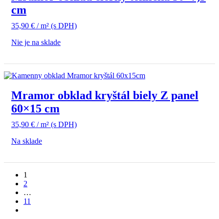
cm
35,90
€
/ m²
(s DPH)
Nie je na sklade
Mramor obklad kryštál biely Z panel
60×15 cm
35,90
€
/ m²
(s DPH)
Na sklade
1
2
…
11