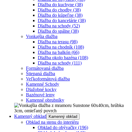
Dlažba do kuchyne
(38)
Dlažba do chodby
(38)
Dlažba do kúpeľne
(38)
Dlažba do kancelárie
(38)
Dlažba na schody
(52)
Dlažba do spálne
(38)
Vonkajšia dlažba
Dlažba na terasu
(98)
Dlažba na chodník
(108)
Dlažba na balkón
(66)
Dlažba okolo bazéna
(108)
Dlažba na schody
(111)
Formátovaná dlažba
Štiepaná dlažba
Veľkoformátová dlažba
Kamenné Schody
Dlažobné kocky
Bazénové lemy
Kamenné obrubníky
Kamenný obklad
Kamenný obklad
Obklad na stenu do interiéru
Obklad do obývačky
(196)