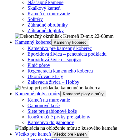
Nášľapné kamene
Skalkový kameň
Kameň na murovanie
Solitéry
Záhradné obrubníky
Záhradné doplnky
Kamenný koberec
Kamenný koberec
Kamenivo pre kamenný koberec
Epoxidová živica – penetrácia podkladu
Epoxidová živica – spojivo
Plnič pórov
Regenerácia kamenného koberca
Ukončovacie lišty
Zalievacia živica – Hobby
Kamenné ploty a múry
Kamenné ploty a múry
Kameň na murovanie
Gabionové koše
Siete pre gabionové koše
Konštrukčné prvky pre gabiony
Kamenivo do gabionov
Všetko pre kameň
Všetko pre kameň