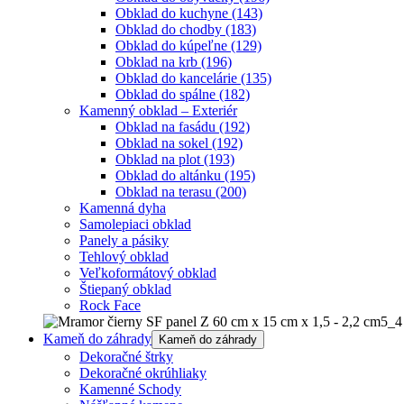
Obklad do kuchyne
(143)
Obklad do chodby
(183)
Obklad do kúpeľne
(129)
Obklad na krb
(196)
Obklad do kancelárie
(135)
Obklad do spálne
(182)
Kamenný obklad – Exteriér
Obklad na fasádu
(192)
Obklad na sokel
(192)
Obklad na plot
(193)
Obklad do altánku
(195)
Obklad na terasu
(200)
Kamenná dyha
Samolepiaci obklad
Panely a pásiky
Tehlový obklad
Veľkoformátový obklad
Štiepaný obklad
Rock Face
Kameň do záhrady
Kameň do záhrady
Dekoračné štrky
Dekoračné okrúhliaky
Kamenné Schody