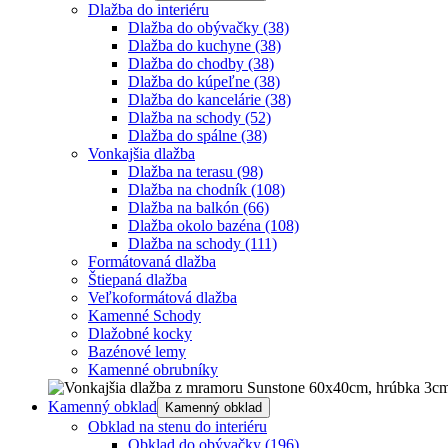
Dlažba do interiéru
Dlažba do obývačky
(38)
Dlažba do kuchyne
(38)
Dlažba do chodby
(38)
Dlažba do kúpeľne
(38)
Dlažba do kancelárie
(38)
Dlažba na schody
(52)
Dlažba do spálne
(38)
Vonkajšia dlažba
Dlažba na terasu
(98)
Dlažba na chodník
(108)
Dlažba na balkón
(66)
Dlažba okolo bazéna
(108)
Dlažba na schody
(111)
Formátovaná dlažba
Štiepaná dlažba
Veľkoformátová dlažba
Kamenné Schody
Dlažobné kocky
Bazénové lemy
Kamenné obrubníky
Kamenný obklad
Kamenný obklad
Obklad na stenu do interiéru
Obklad do obývačky
(196)