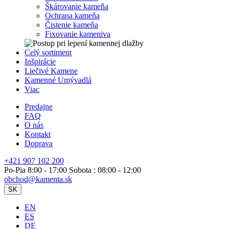
Škárovanie kameňa
Ochrana kameňa
Čistenie kameňa
Fixovanie kameniva
Celý sortiment
Inšpirácie
Liečivé Kamene
Kamenné Umývadlá
Viac
Predajne
FAQ
O nás
Kontakt
Doprava
+421 907 102 200
Po-Pia 8:00 - 17:00 Sobota : 08:00 - 12:00
obchod@kamenta.sk
SK
EN
ES
DE