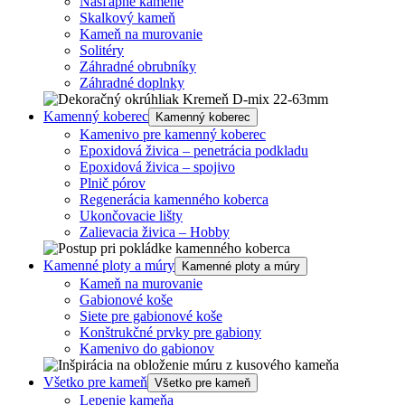
Nášľapné kamene
Skalkový kameň
Kameň na murovanie
Solitéry
Záhradné obrubníky
Záhradné doplnky
Kamenný koberec
Kamenný koberec
Kamenivo pre kamenný koberec
Epoxidová živica – penetrácia podkladu
Epoxidová živica – spojivo
Plnič pórov
Regenerácia kamenného koberca
Ukončovacie lišty
Zalievacia živica – Hobby
Kamenné ploty a múry
Kamenné ploty a múry
Kameň na murovanie
Gabionové koše
Siete pre gabionové koše
Konštrukčné prvky pre gabiony
Kamenivo do gabionov
Všetko pre kameň
Všetko pre kameň
Lepenie kameňa