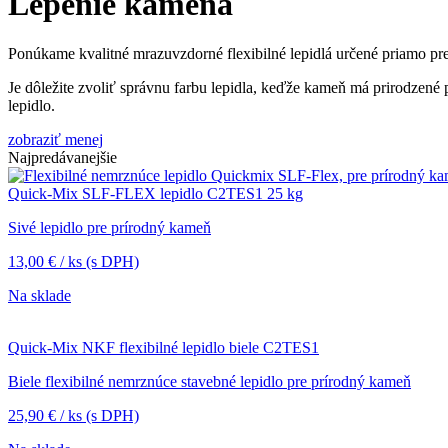
Lepenie kameňa
Ponúkame kvalitné mrazuvzdorné flexibilné lepidlá určené priamo p
Je dôležite zvoliť správnu farbu lepidla, keďže kameň má prirodzené
lepidlo.
zobraziť menej
Najpredávanejšie
Quick-Mix SLF-FLEX lepidlo C2TES1 25 kg
Sivé lepidlo pre prírodný kameň
13,00
€
/ ks
(s DPH)
Na sklade
Quick-Mix NKF flexibilné lepidlo biele C2TES1
Biele flexibilné nemrznúce stavebné lepidlo pre prírodný kameň
25,90
€
/ ks
(s DPH)