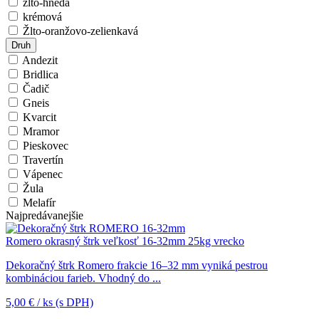
žlto-hnedá
krémová
Žlto-oranžovo-zelienkavá
Druh
Andezit
Bridlica
Čadič
Gneis
Kvarcit
Mramor
Pieskovec
Travertín
Vápenec
Žula
Melafír
Najpredávanejšie
Romero okrasný štrk veľkosť 16-32mm 25kg vrecko
Dekoračný štrk Romero frakcie 16–32 mm vyniká pestrou
kombináciou farieb. Vhodný do ...
5,00
€
/ ks
(s DPH)