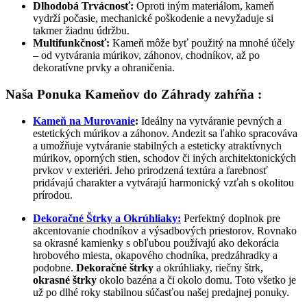
Dlhodobá Trvácnosť:
Oproti iným materiálom, kameň
vydrží počasie, mechanické poškodenie a nevyžaduje si
takmer žiadnu údržbu.
Multifunkčnosť:
Kameň môže byť použitý na mnohé účely
– od vytvárania múrikov, záhonov, chodníkov, až po
dekoratívne prvky a ohraničenia.
Naša Ponuka Kameňov do Záhrady zahŕňa :
Kameň na Murovanie
:
Ideálny na vytváranie pevných a
estetických múrikov a záhonov. Andezit sa ľahko spracováva
a umožňuje vytváranie stabilných a esteticky atraktívnych
múrikov, oporných stien, schodov či iných architektonických
prvkov v exteriéri. Jeho prirodzená textúra a farebnosť
pridávajú charakter a vytvárajú harmonický vzťah s okolitou
prírodou.
Dekoračné Štrky a Okrúhliaky:
Perfektný doplnok pre
akcentovanie chodníkov a výsadbových priestorov. Rovnako
sa okrasné kamienky s obľubou používajú ako dekorácia
hrobového miesta, okapového chodníka, predzáhradky a
podobne.
Dekoračné štrky
a okrúhliaky, riečny štrk,
okrasné štrky
okolo bazéna a či okolo domu. Toto všetko je
už po dlhé roky stabilnou súčasťou našej predajnej ponuky.