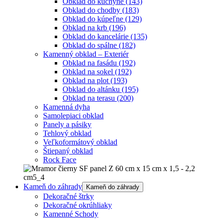
Obklad do kuchyne
(143)
Obklad do chodby
(183)
Obklad do kúpeľne
(129)
Obklad na krb
(196)
Obklad do kancelárie
(135)
Obklad do spálne
(182)
Kamenný obklad – Exteriér
Obklad na fasádu
(192)
Obklad na sokel
(192)
Obklad na plot
(193)
Obklad do altánku
(195)
Obklad na terasu
(200)
Kamenná dyha
Samolepiaci obklad
Panely a pásiky
Tehlový obklad
Veľkoformátový obklad
Štiepaný obklad
Rock Face
Kameň do záhrady
Kameň do záhrady
Dekoračné štrky
Dekoračné okrúhliaky
Kamenné Schody