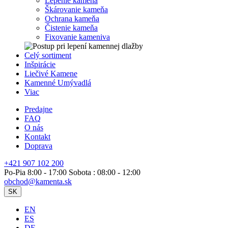
Lepenie kameňa
Škárovanie kameňa
Ochrana kameňa
Čistenie kameňa
Fixovanie kameniva
Celý sortiment
Inšpirácie
Liečivé Kamene
Kamenné Umývadlá
Viac
Predajne
FAQ
O nás
Kontakt
Doprava
+421 907 102 200
Po-Pia 8:00 - 17:00 Sobota : 08:00 - 12:00
obchod@kamenta.sk
SK
EN
ES
DE