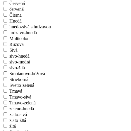
Červená
červená
Čierna
Hnedá
hnedo-sivá s hrdzavou
hrdzavo-hnedá
Multicolor
Ruzova
Sivá
sivo-hnedá
sivo-modrá
sivo-žltá
Smotanovo-béžová
Strieborná
Svetlo-zelená
Tmavá
Tmavo-sivá
Tmavo-zelená
zeleno-hnedá
zlato-sivá
zlato-žltá
žltá