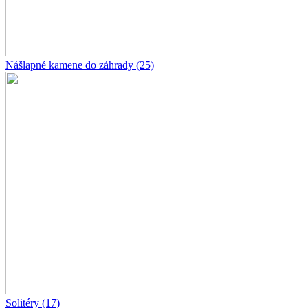
Nášlapné kamene do záhrady
(25)
Solitéry
(17)