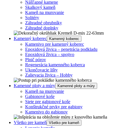
Nášľapné kamene
Skalkový kameň
Kameň na murovanie
Solitéry
Záhradné obrubníky
Záhradné doplnky
Kamenný koberec
Kamenný koberec
Kamenivo pre kamenný koberec
Epoxidová živica – penetrácia podkladu
Epoxidová živica – spojivo
Plnič pórov
Regenerácia kamenného koberca
Ukončovacie lišty
Zalievacia živica – Hobby
Kamenné ploty a múry
Kamenné ploty a múry
Kameň na murovanie
Gabionové koše
Siete pre gabionové koše
Konštrukčné prvky pre gabiony
Kamenivo do gabionov
Všetko pre kameň
Všetko pre kameň