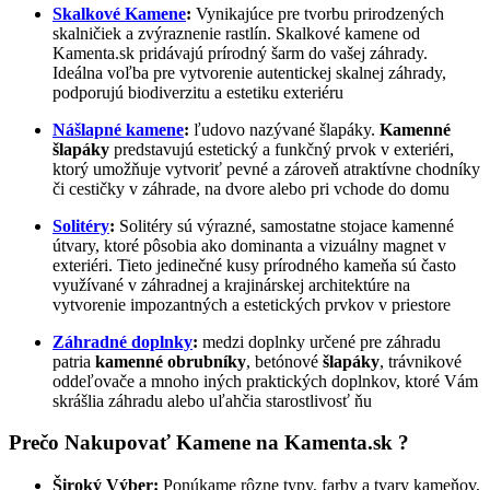
Skalkové Kamene
:
Vynikajúce pre tvorbu prirodzených
skalničiek a zvýraznenie rastlín. Skalkové kamene od
Kamenta.sk pridávajú prírodný šarm do vašej záhrady.
Ideálna voľba pre vytvorenie autentickej skalnej záhrady,
podporujú biodiverzitu a estetiku exteriéru
Nášlapné kamene
:
ľudovo nazývané šlapáky.
Kamenné
šlapáky
predstavujú estetický a funkčný prvok v exteriéri,
ktorý umožňuje vytvoriť pevné a zároveň atraktívne chodníky
či cestičky v záhrade, na dvore alebo pri vchode do domu
Solitéry
:
Solitéry sú výrazné, samostatne stojace kamenné
útvary, ktoré pôsobia ako dominanta a vizuálny magnet v
exteriéri. Tieto jedinečné kusy prírodného kameňa sú často
využívané v záhradnej a krajinárskej architektúre na
vytvorenie impozantných a estetických prvkov v priestore
Záhradné doplnky
:
medzi doplnky určené pre záhradu
patria
kamenné obrubníky
, betónové
šlapáky
, trávnikové
oddeľovače a mnoho iných praktických doplnkov, ktoré Vám
skrášlia záhradu alebo uľahčia starostlivosť ňu
Prečo Nakupovať Kamene na Kamenta.sk ?
Široký Výber:
Ponúkame rôzne typy, farby a tvary kameňov,