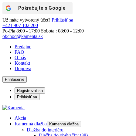
Pokračujte s
Google
Už máte vytvorený účet?
Prihlásiť sa
+421 907 102 200
Po-Pia 8:00 - 17:00 Sobota : 08:00 - 12:00
obchod@kamenta.sk
Predajne
FAQ
O nás
Kontakt
Doprava
Prihlásenie
Registrovať sa
Prihlásiť sa
Akcia
Kamenná dlažba
Kamenná dlažba
Dlažba do interiéru
Dlažba do obývačky
(38)