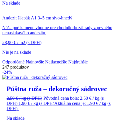
Na sklade
Andezit šľapák A1 3–5 cm sivo-hnedý
Nášlapné kamene vhodne pre chodník do záhrady z pevného
nenasiakavého andezitu.
28,90
€
/ m2
(s DPH)
Nie je na sklade
Odporúčané
Najnovšie
Najlacnejšie
Najdrahšie
247 produktov
-24%
Púštna ruža – dekoračný sádrovec
2,50
€
/ kg
(s DPH)
Pôvodná cena bola: 2,50 € / kg (s
DPH).
1,90
€
/ kg
(s DPH)
Aktuálna cena je: 1,90 € / kg (s
DPH).
Na sklade