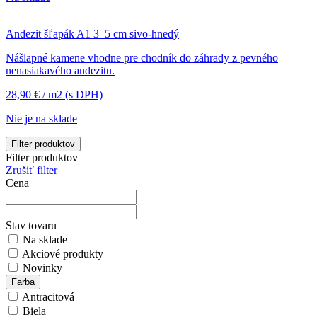
Andezit šľapák A1 3–5 cm sivo-hnedý
Nášlapné kamene vhodne pre chodník do záhrady z pevného
nenasiakavého andezitu.
28,90
€
/ m2
(s DPH)
Nie je na sklade
Filter produktov
Filter produktov
Zrušiť filter
Cena
Stav tovaru
Na sklade
Akciové produkty
Novinky
Farba
Antracitová
Biela