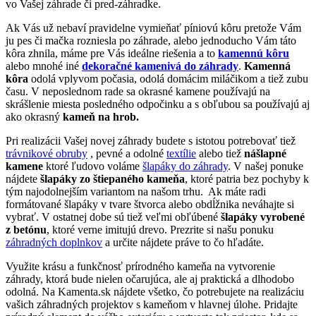
vo Vašej záhrade či pred-záhradke.
Ak Vás už nebaví pravidelne vymieňať píniovú kôru pretože Vám
ju pes či mačka rozniesla po záhrade, alebo jednoducho Vám táto
kôra zhnila, máme pre Vás ideálne riešenia a to
kamennú kôru
alebo mnohé iné
dekoračné kamenivá do záhrady
.
Kamenná
kôra
odolá vplyvom počasia, odolá domácim miláčikom a tiež zubu
času. V neposlednom rade sa okrasné kamene používajú na
skrášlenie miesta posledného odpočinku a s obľubou sa používajú aj
ako okrasný
kameň na hrob.
Pri realizácii Vašej novej záhrady budete s istotou potrebovať tiež
trávnikové obruby
, pevné a odolné
textílie
alebo tiež
nášlapné
kamene
ktoré ľudovo voláme
šlapáky do záhrady
. V našej ponuke
nájdete
šlapáky zo štiepaného kameňa
, ktoré patria bez pochyby k
tým najodolnejším variantom na našom trhu. Ak máte radi
formátované šlapáky v tvare štvorca alebo obdĺžnika neváhajte si
vybrať. V ostatnej dobe sú tiež veľmi obľúbené
šlapáky vyrobené
z betónu
, ktoré verne imitujú drevo. Prezrite si našu ponuku
záhradných doplnkov
a určite nájdete práve to čo hľadáte.
Využite krásu a funkčnosť prírodného kameňa na vytvorenie
záhrady, ktorá bude nielen očarujúca, ale aj praktická a dlhodobo
odolná. Na Kamenta.sk nájdete všetko, čo potrebujete na realizáciu
vašich záhradných projektov s kameňom v hlavnej úlohe. Pridajte