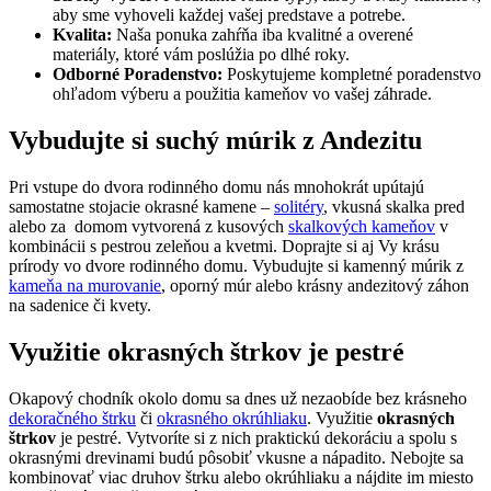
aby sme vyhoveli každej vašej predstave a potrebe.
Kvalita:
Naša ponuka zahŕňa iba kvalitné a overené
materiály, ktoré vám poslúžia po dlhé roky.
Odborné Poradenstvo:
Poskytujeme kompletné poradenstvo
ohľadom výberu a použitia kameňov vo vašej záhrade.
Vybudujte si suchý múrik z Andezitu
Pri vstupe do dvora rodinného domu nás mnohokrát upútajú
samostatne stojacie okrasné kamene –
solitéry
, vkusná skalka pred
alebo za domom vytvorená z kusových
skalkových kameňov
v
kombinácii s pestrou zeleňou a kvetmi. Doprajte si aj Vy krásu
prírody vo dvore rodinného domu. Vybudujte si kamenný múrik z
kameňa na murovanie
, oporný múr alebo krásny andezitový záhon
na sadenice či kvety.
Využitie okrasných štrkov je pestré
Okapový chodník okolo domu sa dnes už nezaobíde bez krásneho
dekoračného štrku
či
okrasného okrúhliaku
. Využitie
okrasných
štrkov
je pestré. Vytvoríte si z nich praktickú dekoráciu a spolu s
okrasnými drevinami budú pôsobiť vkusne a nápadito. Nebojte sa
kombinovať viac druhov štrku alebo okrúhliaku a nájdite im miesto