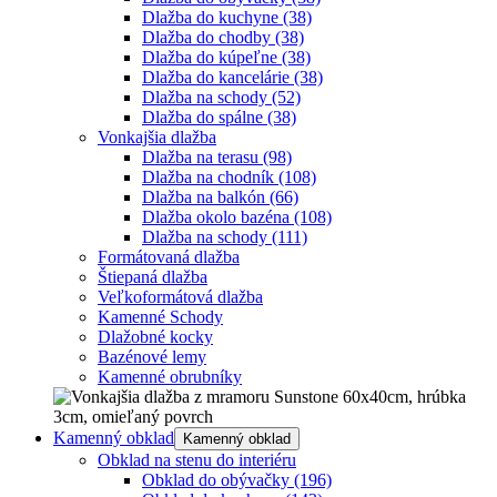
Dlažba do kuchyne
(38)
Dlažba do chodby
(38)
Dlažba do kúpeľne
(38)
Dlažba do kancelárie
(38)
Dlažba na schody
(52)
Dlažba do spálne
(38)
Vonkajšia dlažba
Dlažba na terasu
(98)
Dlažba na chodník
(108)
Dlažba na balkón
(66)
Dlažba okolo bazéna
(108)
Dlažba na schody
(111)
Formátovaná dlažba
Štiepaná dlažba
Veľkoformátová dlažba
Kamenné Schody
Dlažobné kocky
Bazénové lemy
Kamenné obrubníky
Kamenný obklad
Kamenný obklad
Obklad na stenu do interiéru
Obklad do obývačky
(196)