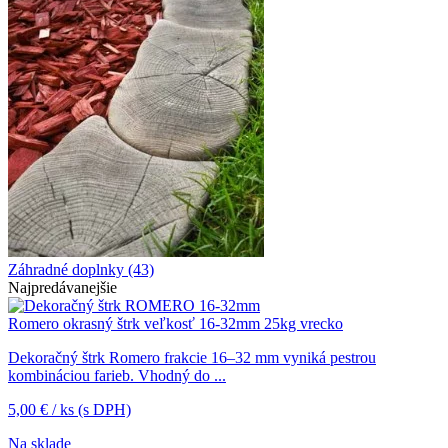
Záhradné doplnky
(43)
Najpredávanejšie
Romero okrasný štrk veľkosť 16-32mm 25kg vrecko
Dekoračný štrk Romero frakcie 16–32 mm vyniká pestrou
kombináciou farieb. Vhodný do ...
5,00
€
/ ks
(s DPH)
Na sklade