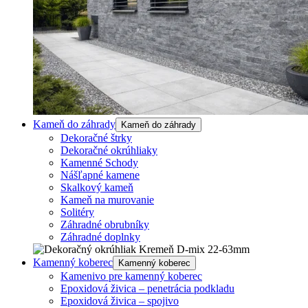
Kameň do záhrady
Kameň do záhrady
Dekoračné štrky
Dekoračné okrúhliaky
Kamenné Schody
Nášľapné kamene
Skalkový kameň
Kameň na murovanie
Solitéry
Záhradné obrubníky
Záhradné doplnky
Kamenný koberec
Kamenný koberec
Kamenivo pre kamenný koberec
Epoxidová živica – penetrácia podkladu
Epoxidová živica – spojivo