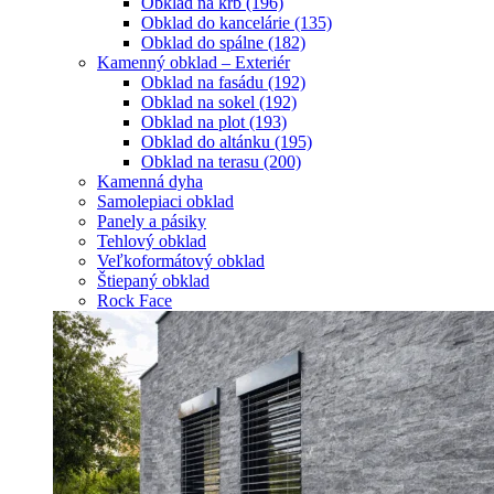
Obklad na krb
(196)
Obklad do kancelárie
(135)
Obklad do spálne
(182)
Kamenný obklad – Exteriér
Obklad na fasádu
(192)
Obklad na sokel
(192)
Obklad na plot
(193)
Obklad do altánku
(195)
Obklad na terasu
(200)
Kamenná dyha
Samolepiaci obklad
Panely a pásiky
Tehlový obklad
Veľkoformátový obklad
Štiepaný obklad
Rock Face