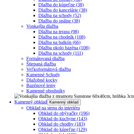
Dlažba do kúpeľne
(38)
Dlažba do kancelárie
(38)
Dlažba na schody
(52)
Dlažba do spálne
(38)
Vonkajšia dlažba
Dlažba na terasu
(98)
Dlažba na chodník
(108)
Dlažba na balkón
(66)
Dlažba okolo bazéna
(108)
Dlažba na schody
(111)
Formátovaná dlažba
Štiepaná dlažba
Veľkoformátová dlažba
Kamenné Schody
Dlažobné kocky
Bazénové lemy
Kamenné obrubníky
Kamenný obklad
Kamenný obklad
Obklad na stenu do interiéru
Obklad do obývačky
(196)
Obklad do kuchyne
(143)
Obklad do chodby
(183)
Obklad do kúpeľne
(129)