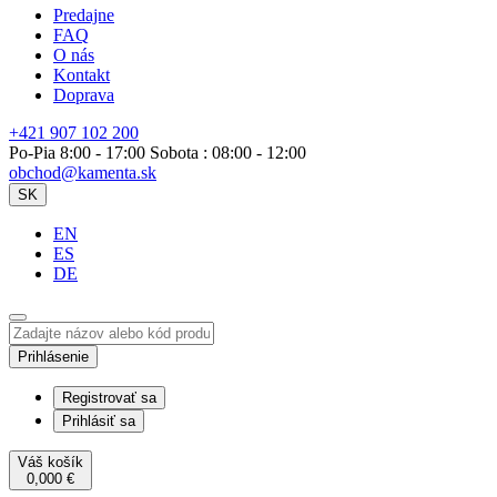
Predajne
FAQ
O nás
Kontakt
Doprava
+421 907 102 200
Po-Pia 8:00 - 17:00 Sobota : 08:00 - 12:00
obchod@kamenta.sk
SK
EN
ES
DE
Prihlásenie
Registrovať sa
Prihlásiť sa
Váš košík
0,000
€