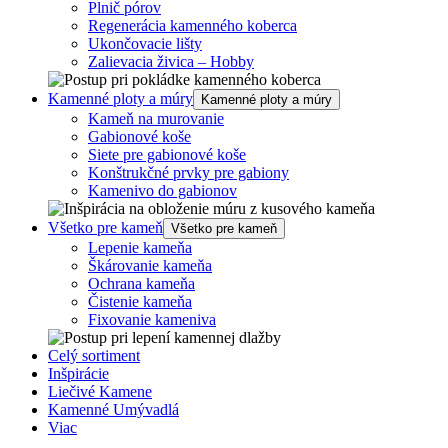
Plnič pórov
Regenerácia kamenného koberca
Ukončovacie lišty
Zalievacia živica – Hobby
Kamenné ploty a múry
Kamenné ploty a múry
Kameň na murovanie
Gabionové koše
Siete pre gabionové koše
Konštrukčné prvky pre gabiony
Kamenivo do gabionov
Všetko pre kameň
Všetko pre kameň
Lepenie kameňa
Škárovanie kameňa
Ochrana kameňa
Čistenie kameňa
Fixovanie kameniva
Celý sortiment
Inšpirácie
Liečivé Kamene
Kamenné Umývadlá
Viac