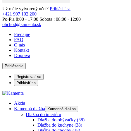
Už máte vytvorený účet?
Prihlásiť sa
+421 907 102 200
Po-Pia 8:00 - 17:00 Sobota : 08:00 - 12:00
obchod@kamenta.sk
Predajne
FAQ
O nás
Kontakt
Doprava
Prihlásenie
Registrovať sa
Prihlásiť sa
Akcia
Kamenná dlažba
Kamenná dlažba
Dlažba do interiéru
Dlažba do obývačky
(38)
Dlažba do kuchyne
(38)
Dlažba do chodby
(38)