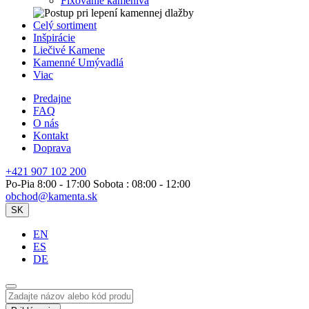
Fixovanie kameniva
Celý sortiment
Inšpirácie
Liečivé Kamene
Kamenné Umývadlá
Viac
Predajne
FAQ
O nás
Kontakt
Doprava
+421 907 102 200
Po-Pia 8:00 - 17:00 Sobota : 08:00 - 12:00
obchod@kamenta.sk
SK
EN
ES
DE