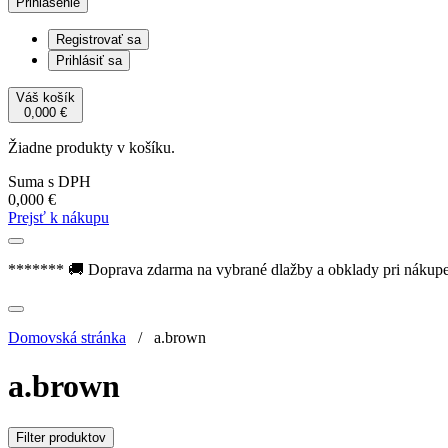
Prihlásenie
Registrovať sa
Prihlásiť sa
Váš košík
0,000
€
Žiadne produkty v košíku.
Suma s DPH
0,000
€
Prejsť k nákupu
******* 🚚 Doprava zdarma na vybrané dlažby a obklady pri nákup
Domovská stránka
/
a.brown
a.brown
Filter produktov