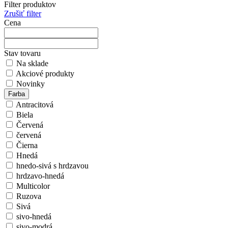
Filter produktov
Zrušiť filter
Cena
Stav tovaru
Na sklade
Akciové produkty
Novinky
Farba
Antracitová
Biela
Červená
červená
Čierna
Hnedá
hnedo-sivá s hrdzavou
hrdzavo-hnedá
Multicolor
Ruzova
Sivá
sivo-hnedá
sivo-modrá