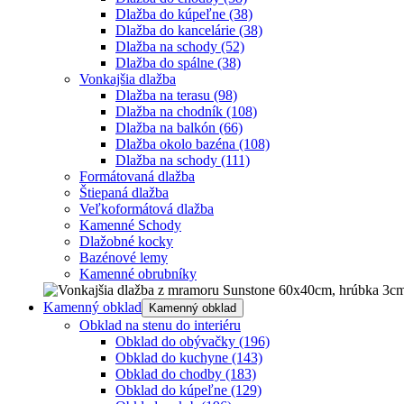
Dlažba do kúpeľne
(38)
Dlažba do kancelárie
(38)
Dlažba na schody
(52)
Dlažba do spálne
(38)
Vonkajšia dlažba
Dlažba na terasu
(98)
Dlažba na chodník
(108)
Dlažba na balkón
(66)
Dlažba okolo bazéna
(108)
Dlažba na schody
(111)
Formátovaná dlažba
Štiepaná dlažba
Veľkoformátová dlažba
Kamenné Schody
Dlažobné kocky
Bazénové lemy
Kamenné obrubníky
Kamenný obklad
Kamenný obklad
Obklad na stenu do interiéru
Obklad do obývačky
(196)
Obklad do kuchyne
(143)
Obklad do chodby
(183)
Obklad do kúpeľne
(129)