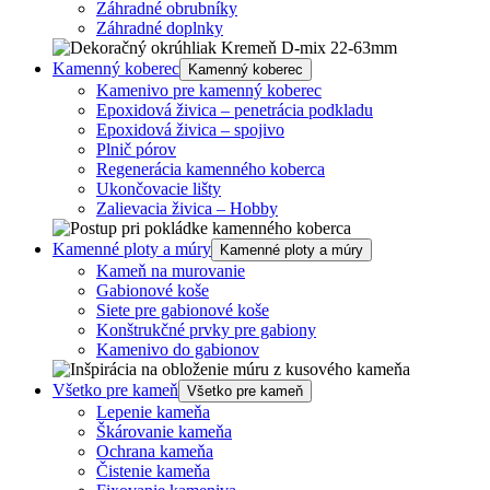
Záhradné obrubníky
Záhradné doplnky
Kamenný koberec
Kamenný koberec
Kamenivo pre kamenný koberec
Epoxidová živica – penetrácia podkladu
Epoxidová živica – spojivo
Plnič pórov
Regenerácia kamenného koberca
Ukončovacie lišty
Zalievacia živica – Hobby
Kamenné ploty a múry
Kamenné ploty a múry
Kameň na murovanie
Gabionové koše
Siete pre gabionové koše
Konštrukčné prvky pre gabiony
Kamenivo do gabionov
Všetko pre kameň
Všetko pre kameň
Lepenie kameňa
Škárovanie kameňa
Ochrana kameňa
Čistenie kameňa