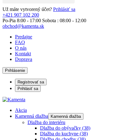
Už máte vytvorený účet?
Prihlásiť sa
+421 907 102 200
Po-Pia 8:00 - 17:00 Sobota : 08:00 - 12:00
obchod@kamenta.sk
Predajne
FAQ
O nás
Kontakt
Doprava
Prihlásenie
Registrovať sa
Prihlásiť sa
Akcia
Kamenná dlažba
Kamenná dlažba
Dlažba do interiéru
Dlažba do obývačky
(38)
Dlažba do kuchyne
(38)
Dlažba do chodby
(38)