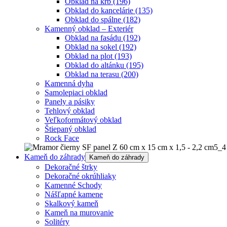
Obklad na krb
(196)
Obklad do kancelárie
(135)
Obklad do spálne
(182)
Kamenný obklad – Exteriér
Obklad na fasádu
(192)
Obklad na sokel
(192)
Obklad na plot
(193)
Obklad do altánku
(195)
Obklad na terasu
(200)
Kamenná dyha
Samolepiaci obklad
Panely a pásiky
Tehlový obklad
Veľkoformátový obklad
Štiepaný obklad
Rock Face
Kameň do záhrady
Kameň do záhrady
Dekoračné štrky
Dekoračné okrúhliaky
Kamenné Schody
Nášľapné kamene
Skalkový kameň
Kameň na murovanie
Solitéry