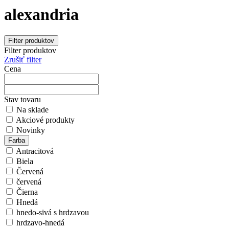
alexandria
Filter produktov
Filter produktov
Zrušiť filter
Cena
Stav tovaru
Na sklade
Akciové produkty
Novinky
Farba
Antracitová
Biela
Červená
červená
Čierna
Hnedá
hnedo-sivá s hrdzavou
hrdzavo-hnedá