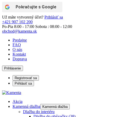
Pokračujte s
Google
Už máte vytvorený účet?
Prihlásiť sa
+421 907 102 200
Po-Pia 8:00 - 17:00 Sobota : 08:00 - 12:00
obchod@kamenta.sk
Predajne
FAQ
O nás
Kontakt
Doprava
Prihlásenie
Registrovať sa
Prihlásiť sa
Akcia
Kamenná dlažba
Kamenná dlažba
Dlažba do interiéru
Dlažba do obývačky
(38)