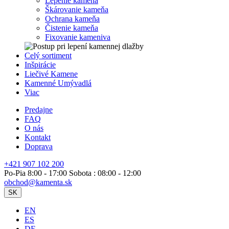
Lepenie kameňa
Škárovanie kameňa
Ochrana kameňa
Čistenie kameňa
Fixovanie kameniva
Celý sortiment
Inšpirácie
Liečivé Kamene
Kamenné Umývadlá
Viac
Predajne
FAQ
O nás
Kontakt
Doprava
+421 907 102 200
Po-Pia 8:00 - 17:00 Sobota : 08:00 - 12:00
obchod@kamenta.sk
SK
EN
ES
DE