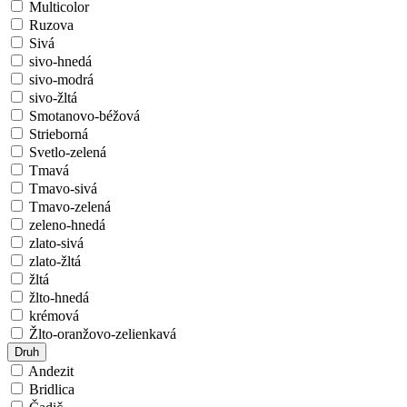
Multicolor
Ruzova
Sivá
sivo-hnedá
sivo-modrá
sivo-žltá
Smotanovo-béžová
Strieborná
Svetlo-zelená
Tmavá
Tmavo-sivá
Tmavo-zelená
zeleno-hnedá
zlato-sivá
zlato-žltá
žltá
žlto-hnedá
krémová
Žlto-oranžovo-zelienkavá
Druh
Andezit
Bridlica