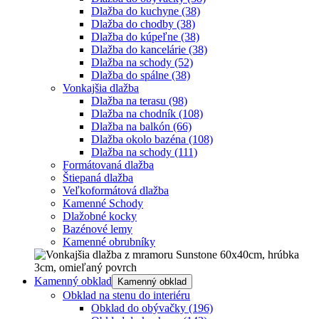
Dlažba do kuchyne
(38)
Dlažba do chodby
(38)
Dlažba do kúpeľne
(38)
Dlažba do kancelárie
(38)
Dlažba na schody
(52)
Dlažba do spálne
(38)
Vonkajšia dlažba
Dlažba na terasu
(98)
Dlažba na chodník
(108)
Dlažba na balkón
(66)
Dlažba okolo bazéna
(108)
Dlažba na schody
(111)
Formátovaná dlažba
Štiepaná dlažba
Veľkoformátová dlažba
Kamenné Schody
Dlažobné kocky
Bazénové lemy
Kamenné obrubníky
Kamenný obklad
Kamenný obklad
Obklad na stenu do interiéru
Obklad do obývačky
(196)