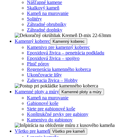
Nášľapné kamene
Skalkový kameň
Kameň na murovanie
Solitéry
Záhradné obrubníky
Záhradné doplnky
Kamenný koberec
Kamenný koberec
Kamenivo pre kamenný koberec
Epoxidová živica – penetrácia podkladu
Epoxidová živica – spojivo
Plnič pórov
Regenerácia kamenného koberca
Ukončovacie lišty
Zalievacia živica – Hobby
Kamenné ploty a múry
Kamenné ploty a múry
Kameň na murovanie
Gabionové koše
Siete pre gabionové koše
Konštrukčné prvky pre gabiony
Kamenivo do gabionov
Všetko pre kameň
Všetko pre kameň