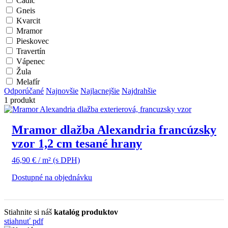
Čadič
Gneis
Kvarcit
Mramor
Pieskovec
Travertín
Vápenec
Žula
Melafír
Odporúčané
Najnovšie
Najlacnejšie
Najdrahšie
1 produkt
Mramor dlažba Alexandria francúzsky
vzor 1,2 cm tesané hrany
46,90
€
/ m²
(s DPH)
Dostupné na objednávku
Stiahnite si náš
katalóg produktov
stiahnuť pdf