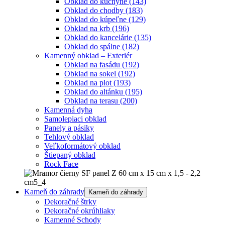
Obklad do kuchyne
(143)
Obklad do chodby
(183)
Obklad do kúpeľne
(129)
Obklad na krb
(196)
Obklad do kancelárie
(135)
Obklad do spálne
(182)
Kamenný obklad – Exteriér
Obklad na fasádu
(192)
Obklad na sokel
(192)
Obklad na plot
(193)
Obklad do altánku
(195)
Obklad na terasu
(200)
Kamenná dyha
Samolepiaci obklad
Panely a pásiky
Tehlový obklad
Veľkoformátový obklad
Štiepaný obklad
Rock Face
Kameň do záhrady
Kameň do záhrady
Dekoračné štrky
Dekoračné okrúhliaky
Kamenné Schody