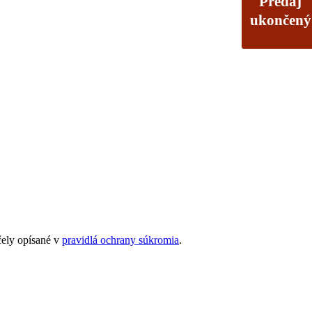
Predaj
ukončený
čely opísané v
pravidlá ochrany súkromia
.