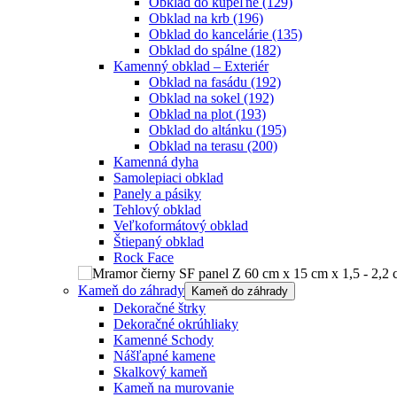
Obklad do kúpeľne
(129)
Obklad na krb
(196)
Obklad do kancelárie
(135)
Obklad do spálne
(182)
Kamenný obklad – Exteriér
Obklad na fasádu
(192)
Obklad na sokel
(192)
Obklad na plot
(193)
Obklad do altánku
(195)
Obklad na terasu
(200)
Kamenná dyha
Samolepiaci obklad
Panely a pásiky
Tehlový obklad
Veľkoformátový obklad
Štiepaný obklad
Rock Face
Kameň do záhrady
Kameň do záhrady
Dekoračné štrky
Dekoračné okrúhliaky
Kamenné Schody
Nášľapné kamene
Skalkový kameň
Kameň na murovanie