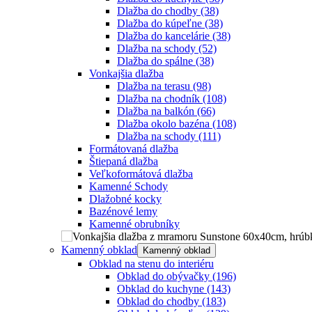
Dlažba do chodby
(38)
Dlažba do kúpeľne
(38)
Dlažba do kancelárie
(38)
Dlažba na schody
(52)
Dlažba do spálne
(38)
Vonkajšia dlažba
Dlažba na terasu
(98)
Dlažba na chodník
(108)
Dlažba na balkón
(66)
Dlažba okolo bazéna
(108)
Dlažba na schody
(111)
Formátovaná dlažba
Štiepaná dlažba
Veľkoformátová dlažba
Kamenné Schody
Dlažobné kocky
Bazénové lemy
Kamenné obrubníky
Kamenný obklad
Kamenný obklad
Obklad na stenu do interiéru
Obklad do obývačky
(196)
Obklad do kuchyne
(143)
Obklad do chodby
(183)