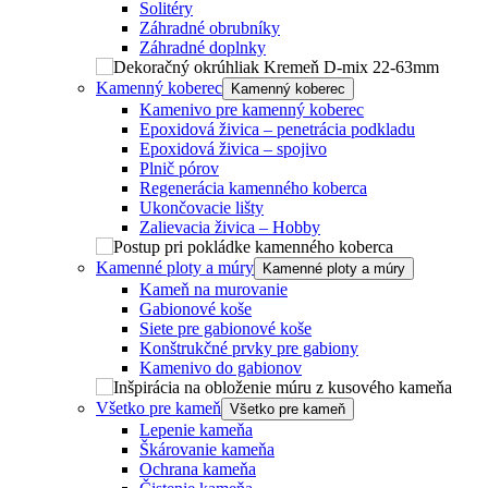
Solitéry
Záhradné obrubníky
Záhradné doplnky
Kamenný koberec
Kamenný koberec
Kamenivo pre kamenný koberec
Epoxidová živica – penetrácia podkladu
Epoxidová živica – spojivo
Plnič pórov
Regenerácia kamenného koberca
Ukončovacie lišty
Zalievacia živica – Hobby
Kamenné ploty a múry
Kamenné ploty a múry
Kameň na murovanie
Gabionové koše
Siete pre gabionové koše
Konštrukčné prvky pre gabiony
Kamenivo do gabionov
Všetko pre kameň
Všetko pre kameň
Lepenie kameňa
Škárovanie kameňa
Ochrana kameňa