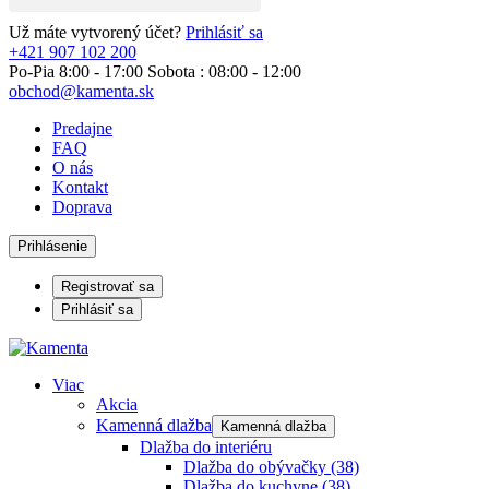
Už máte vytvorený účet?
Prihlásiť sa
+421 907 102 200
Po-Pia 8:00 - 17:00 Sobota : 08:00 - 12:00
obchod@kamenta.sk
Predajne
FAQ
O nás
Kontakt
Doprava
Prihlásenie
Registrovať sa
Prihlásiť sa
Viac
Akcia
Kamenná dlažba
Kamenná dlažba
Dlažba do interiéru
Dlažba do obývačky
(38)
Dlažba do kuchyne
(38)