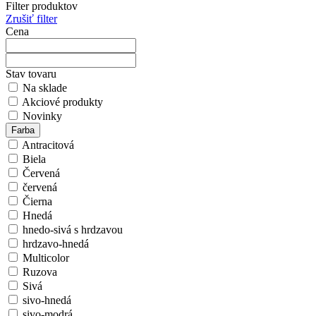
Filter produktov
Zrušiť filter
Cena
Stav tovaru
Na sklade
Akciové produkty
Novinky
Farba
Antracitová
Biela
Červená
červená
Čierna
Hnedá
hnedo-sivá s hrdzavou
hrdzavo-hnedá
Multicolor
Ruzova
Sivá
sivo-hnedá
sivo-modrá