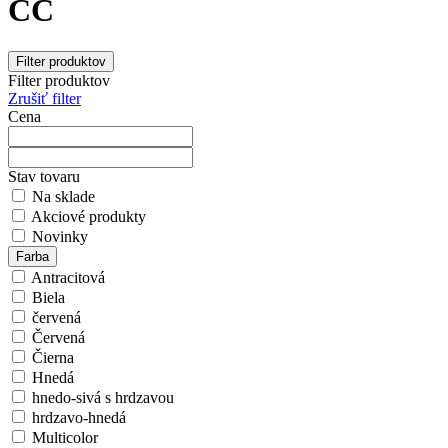
CC
Filter produktov
Filter produktov
Zrušiť filter
Cena
Stav tovaru
Na sklade
Akciové produkty
Novinky
Farba
Antracitová
Biela
červená
Červená
Čierna
Hnedá
hnedo-sivá s hrdzavou
hrdzavo-hnedá
Multicolor