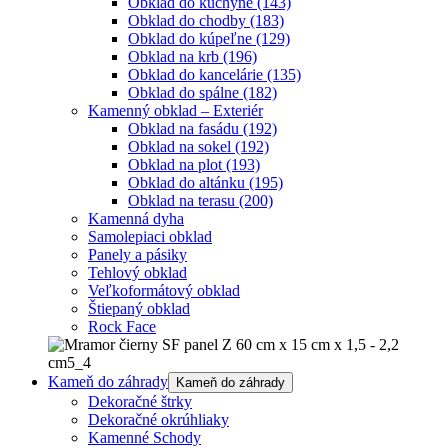
Obklad do kuchyne
(143)
Obklad do chodby
(183)
Obklad do kúpeľne
(129)
Obklad na krb
(196)
Obklad do kancelárie
(135)
Obklad do spálne
(182)
Kamenný obklad – Exteriér
Obklad na fasádu
(192)
Obklad na sokel
(192)
Obklad na plot
(193)
Obklad do altánku
(195)
Obklad na terasu
(200)
Kamenná dyha
Samolepiaci obklad
Panely a pásiky
Tehlový obklad
Veľkoformátový obklad
Štiepaný obklad
Rock Face
Kameň do záhrady
Kameň do záhrady
Dekoračné štrky
Dekoračné okrúhliaky
Kamenné Schody