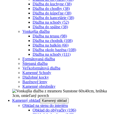
Dlažba do kuchyne
(38)
Dlažba do chodby
(38)
Dlažba do kúpeľne
(38)
Dlažba do kancelárie
(38)
Dlažba na schody
(52)
Dlažba do spálne
(38)
Vonkajšia dlažba
Dlažba na terasu
(98)
Dlažba na chodník
(108)
Dlažba na balkón
(66)
Dlažba okolo bazéna
(108)
Dlažba na schody
(111)
Formátovaná dlažba
Štiepaná dlažba
Veľkoformátová dlažba
Kamenné Schody
Dlažobné kocky
Bazénové lemy
Kamenné obrubníky
Kamenný obklad
Kamenný obklad
Obklad na stenu do interiéru
Obklad do obývačky
(196)