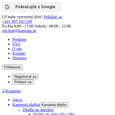
Pokračujte s
Google
Už máte vytvorený účet?
Prihlásiť sa
+421 907 102 200
Po-Pia 8:00 - 17:00 Sobota : 08:00 - 12:00
obchod@kamenta.sk
Predajne
FAQ
O nás
Kontakt
Doprava
Prihlásenie
Registrovať sa
Prihlásiť sa
Akcia
Kamenná dlažba
Kamenná dlažba
Dlažba do interiéru
Dlažba do obývačky
(38)