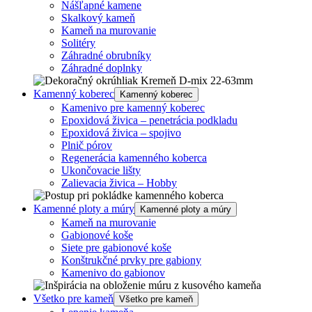
Nášľapné kamene
Skalkový kameň
Kameň na murovanie
Solitéry
Záhradné obrubníky
Záhradné doplnky
Kamenný koberec
Kamenný koberec
Kamenivo pre kamenný koberec
Epoxidová živica – penetrácia podkladu
Epoxidová živica – spojivo
Plnič pórov
Regenerácia kamenného koberca
Ukončovacie lišty
Zalievacia živica – Hobby
Kamenné ploty a múry
Kamenné ploty a múry
Kameň na murovanie
Gabionové koše
Siete pre gabionové koše
Konštrukčné prvky pre gabiony
Kamenivo do gabionov
Všetko pre kameň
Všetko pre kameň