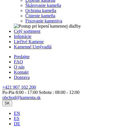
Lepenie kameňa
Škárovanie kameňa
Ochrana kameňa
Čistenie kameňa
Fixovanie kameniva
Celý sortiment
Inšpirácie
Liečivé Kamene
Kamenné Umývadlá
Predajne
FAQ
O nás
Kontakt
Doprava
+421 907 102 200
Po-Pia 8:00 - 17:00 Sobota : 08:00 - 12:00
obchod@kamenta.sk
SK
EN
ES
DE