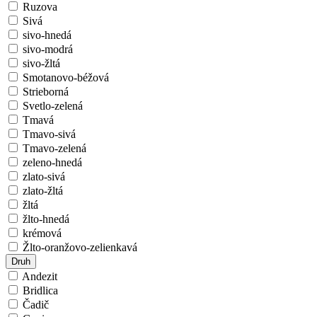
Ruzova
Sivá
sivo-hnedá
sivo-modrá
sivo-žltá
Smotanovo-béžová
Strieborná
Svetlo-zelená
Tmavá
Tmavo-sivá
Tmavo-zelená
zeleno-hnedá
zlato-sivá
zlato-žltá
žltá
žlto-hnedá
krémová
Žlto-oranžovo-zelienkavá
Druh
Andezit
Bridlica
Čadič