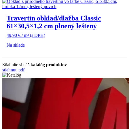
Travertín obklad/dlažba Classic
61×30,5×1,2 cm plnený leštený
49,90
€
/ m²
(s DPH)
Na sklade
Stiahnite si náš
katalóg produktov
stiahnuť pdf