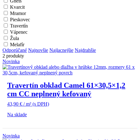
Gneis
Kvarcit
Mramor
Pieskovec
Travertín
Vápenec
Žula
Melafír
Odporúčané
Najnovšie
Najlacnejšie
Najdrahšie
2 produkty
Novinka
Travertín obklad Camel 61×30,5×1,2
cm CC neplnený kefovaný
43,90
€
/ m²
(s DPH)
Na sklade
Novinka