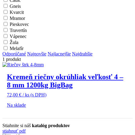
Čadič
Gneis
Kvarcit
Mramor
Pieskovec
Travertín
Vápenec
Žula
Melafír
Odporúčané
Najnovšie
Najlacnejšie
Najdrahšie
1 produkt
Kremeň riečny okrúhliak veľkosť 4 –
8 mm 1200kg BigBag
72,00
€
/ ks
(s DPH)
Na sklade
Stiahnite si náš
katalóg produktov
stiahnuť pdf