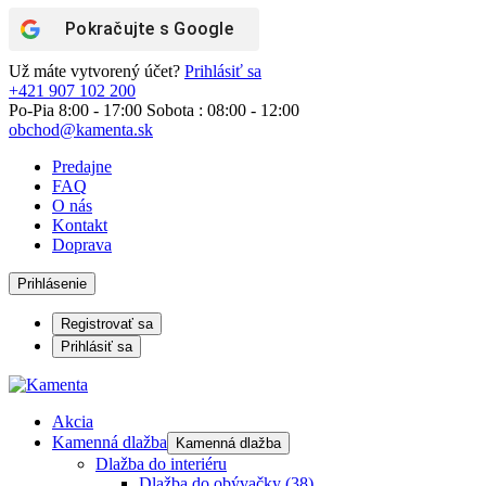
Pokračujte s
Google
Už máte vytvorený účet?
Prihlásiť sa
+421 907 102 200
Po-Pia 8:00 - 17:00 Sobota : 08:00 - 12:00
obchod@kamenta.sk
Predajne
FAQ
O nás
Kontakt
Doprava
Prihlásenie
Registrovať sa
Prihlásiť sa
Akcia
Kamenná dlažba
Kamenná dlažba
Dlažba do interiéru
Dlažba do obývačky
(38)