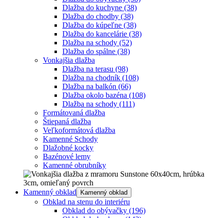
Dlažba do kuchyne
(38)
Dlažba do chodby
(38)
Dlažba do kúpeľne
(38)
Dlažba do kancelárie
(38)
Dlažba na schody
(52)
Dlažba do spálne
(38)
Vonkajšia dlažba
Dlažba na terasu
(98)
Dlažba na chodník
(108)
Dlažba na balkón
(66)
Dlažba okolo bazéna
(108)
Dlažba na schody
(111)
Formátovaná dlažba
Štiepaná dlažba
Veľkoformátová dlažba
Kamenné Schody
Dlažobné kocky
Bazénové lemy
Kamenné obrubníky
Kamenný obklad
Kamenný obklad
Obklad na stenu do interiéru
Obklad do obývačky
(196)