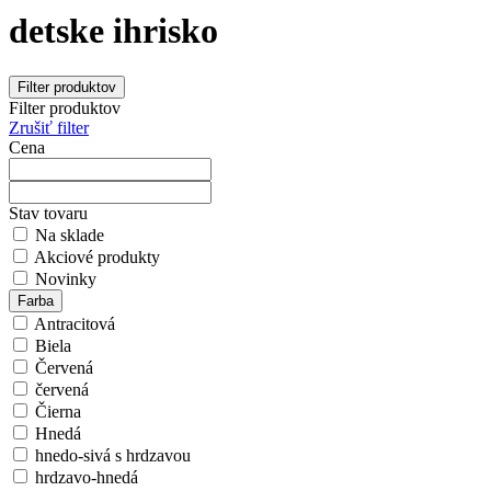
detske ihrisko
Filter produktov
Filter produktov
Zrušiť filter
Cena
Stav tovaru
Na sklade
Akciové produkty
Novinky
Farba
Antracitová
Biela
Červená
červená
Čierna
Hnedá
hnedo-sivá s hrdzavou
hrdzavo-hnedá