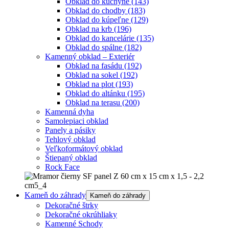
Obklad do kuchyne
(143)
Obklad do chodby
(183)
Obklad do kúpeľne
(129)
Obklad na krb
(196)
Obklad do kancelárie
(135)
Obklad do spálne
(182)
Kamenný obklad – Exteriér
Obklad na fasádu
(192)
Obklad na sokel
(192)
Obklad na plot
(193)
Obklad do altánku
(195)
Obklad na terasu
(200)
Kamenná dyha
Samolepiaci obklad
Panely a pásiky
Tehlový obklad
Veľkoformátový obklad
Štiepaný obklad
Rock Face
Kameň do záhrady
Kameň do záhrady
Dekoračné štrky
Dekoračné okrúhliaky
Kamenné Schody