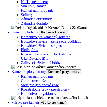
Nášľapné kamene
Skalkový kameň
Kameň na murovanie
Solitéry
Záhradné obrubníky
Záhradné doplnky
Kamenný koberec
Kamenný koberec
Kamenivo pre kamenný koberec
Epoxidová živica – penetrácia podkladu
Epoxidová živica – spojivo
Plnič pórov
Regenerácia kamenného koberca
Ukončovacie lišty
Zalievacia živica – Hobby
Kamenné ploty a múry
Kamenné ploty a múry
Kameň na murovanie
Gabionové koše
Siete pre gabionové koše
Konštrukčné prvky pre gabiony
Kamenivo do gabionov
Všetko pre kameň
Všetko pre kameň