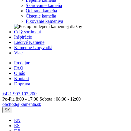
Lepenie kameňa
Škárovanie kameňa
Ochrana kameňa
Čistenie kameňa
Fixovanie kameniva
Celý sortiment
Inšpirácie
Liečivé Kamene
Kamenné Umývadlá
Viac
Predajne
FAQ
O nás
Kontakt
Doprava
+421 907 102 200
Po-Pia 8:00 - 17:00 Sobota : 08:00 - 12:00
obchod@kamenta.sk
SK
EN
ES
DE