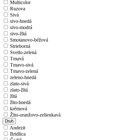
Multicolor
Ruzova
Sivá
sivo-hnedá
sivo-modrá
sivo-žltá
Smotanovo-béžová
Strieborná
Svetlo-zelená
Tmavá
Tmavo-sivá
Tmavo-zelená
zeleno-hnedá
zlato-sivá
zlato-žltá
žltá
žlto-hnedá
krémová
Žlto-oranžovo-zelienkavá
Druh
Andezit
Bridlica