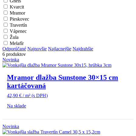
Gneis
Kvarcit
Mramor
Pieskovec
Travertín
Vápenec
Žula
Melafír
Odporúčané
Najnovšie
Najlacnejšie
Najdrahšie
6 produktov
Novinka
Mramor dlažba Sunstone 30×15 cm
kartáčovaná
42,90
€
/ m²
(s DPH)
Na sklade
Novinka