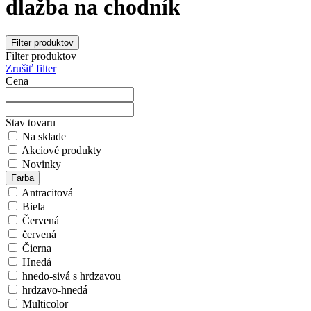
dlažba na chodník
Filter produktov
Filter produktov
Zrušiť filter
Cena
Stav tovaru
Na sklade
Akciové produkty
Novinky
Farba
Antracitová
Biela
Červená
červená
Čierna
Hnedá
hnedo-sivá s hrdzavou
hrdzavo-hnedá
Multicolor