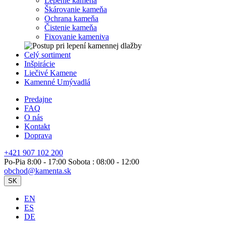
Lepenie kameňa
Škárovanie kameňa
Ochrana kameňa
Čistenie kameňa
Fixovanie kameniva
Celý sortiment
Inšpirácie
Liečivé Kamene
Kamenné Umývadlá
Predajne
FAQ
O nás
Kontakt
Doprava
+421 907 102 200
Po-Pia 8:00 - 17:00 Sobota : 08:00 - 12:00
obchod@kamenta.sk
SK
EN
ES
DE