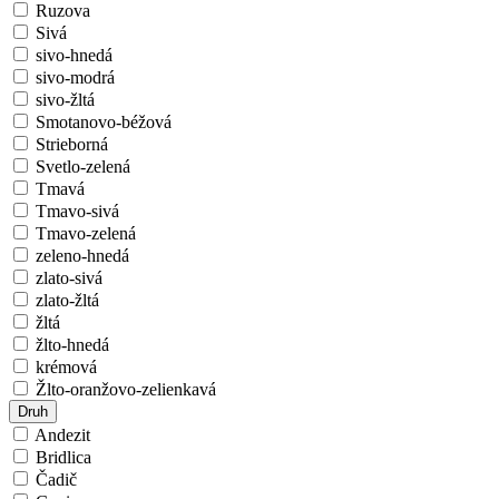
Ruzova
Sivá
sivo-hnedá
sivo-modrá
sivo-žltá
Smotanovo-béžová
Strieborná
Svetlo-zelená
Tmavá
Tmavo-sivá
Tmavo-zelená
zeleno-hnedá
zlato-sivá
zlato-žltá
žltá
žlto-hnedá
krémová
Žlto-oranžovo-zelienkavá
Druh
Andezit
Bridlica
Čadič