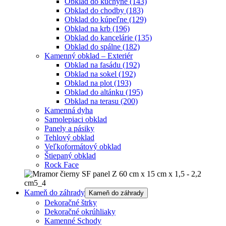
Obklad do kuchyne
(143)
Obklad do chodby
(183)
Obklad do kúpeľne
(129)
Obklad na krb
(196)
Obklad do kancelárie
(135)
Obklad do spálne
(182)
Kamenný obklad – Exteriér
Obklad na fasádu
(192)
Obklad na sokel
(192)
Obklad na plot
(193)
Obklad do altánku
(195)
Obklad na terasu
(200)
Kamenná dyha
Samolepiaci obklad
Panely a pásiky
Tehlový obklad
Veľkoformátový obklad
Štiepaný obklad
Rock Face
Kameň do záhrady
Kameň do záhrady
Dekoračné štrky
Dekoračné okrúhliaky
Kamenné Schody