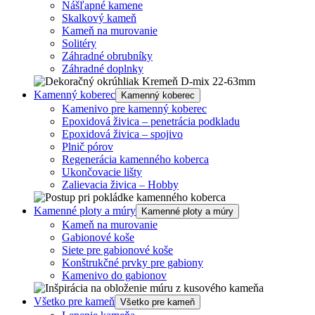
Nášľapné kamene
Skalkový kameň
Kameň na murovanie
Solitéry
Záhradné obrubníky
Záhradné doplnky
Kamenný koberec
Kamenný koberec
Kamenivo pre kamenný koberec
Epoxidová živica – penetrácia podkladu
Epoxidová živica – spojivo
Plnič pórov
Regenerácia kamenného koberca
Ukončovacie lišty
Zalievacia živica – Hobby
Kamenné ploty a múry
Kamenné ploty a múry
Kameň na murovanie
Gabionové koše
Siete pre gabionové koše
Konštrukčné prvky pre gabiony
Kamenivo do gabionov
Všetko pre kameň
Všetko pre kameň