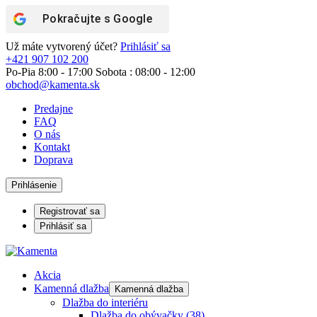
Pokračujte s
Google
Už máte vytvorený účet?
Prihlásiť sa
+421 907 102 200
Po-Pia 8:00 - 17:00 Sobota : 08:00 - 12:00
obchod@kamenta.sk
Predajne
FAQ
O nás
Kontakt
Doprava
Prihlásenie
Registrovať sa
Prihlásiť sa
Akcia
Kamenná dlažba
Kamenná dlažba
Dlažba do interiéru
Dlažba do obývačky
(38)