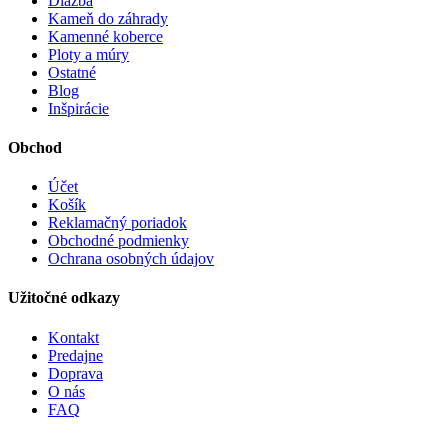
Dlažba
Kameň do záhrady
Kamenné koberce
Ploty a múry
Ostatné
Blog
Inšpirácie
Obchod
Účet
Košík
Reklamačný poriadok
Obchodné podmienky
Ochrana osobných údajov
Užitočné odkazy
Kontakt
Predajne
Doprava
O nás
FAQ