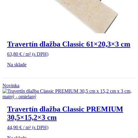
Travertín dlažba Classic 61×20,3×3 cm
63,80
€
/ m²
(s DPH)
Na sklade
Novinka
Travertín dlažba Classic PREMIUM
30,5×15,2×3 cm
44,90
€
/ m²
(s DPH)
Na sklade