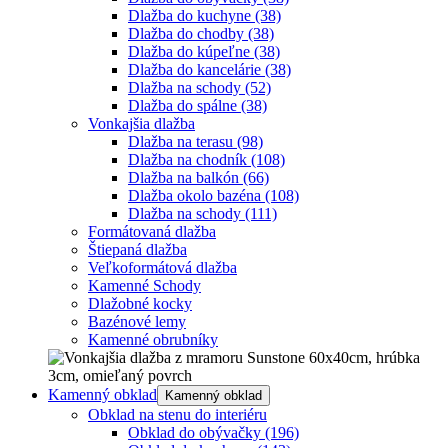
Dlažba do kuchyne
(38)
Dlažba do chodby
(38)
Dlažba do kúpeľne
(38)
Dlažba do kancelárie
(38)
Dlažba na schody
(52)
Dlažba do spálne
(38)
Vonkajšia dlažba
Dlažba na terasu
(98)
Dlažba na chodník
(108)
Dlažba na balkón
(66)
Dlažba okolo bazéna
(108)
Dlažba na schody
(111)
Formátovaná dlažba
Štiepaná dlažba
Veľkoformátová dlažba
Kamenné Schody
Dlažobné kocky
Bazénové lemy
Kamenné obrubníky
Kamenný obklad
Kamenný obklad
Obklad na stenu do interiéru
Obklad do obývačky
(196)