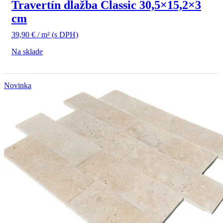
Travertín dlažba Classic 30,5×15,2×3
cm
39,90
€
/ m²
(s DPH)
Na sklade
Novinka