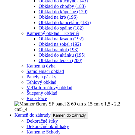
Obklad do kuchyne
(143)
Obklad do chodby
(183)
Obklad do kúpeľne
(129)
Obklad na krb
(196)
Obklad do kancelárie
(135)
Obklad do spálne
(182)
Kamenný obklad – Exteriér
Obklad na fasádu
(192)
Obklad na sokel
(192)
Obklad na plot
(193)
Obklad do altánku
(195)
Obklad na terasu
(200)
Kamenná dyha
Samolepiaci obklad
Panely a pásiky
Tehlový obklad
Veľkoformátový obklad
Štiepaný obklad
Rock Face
Kameň do záhrady
Kameň do záhrady
Dekoračné štrky
Dekoračné okrúhliaky
Kamenné Schody