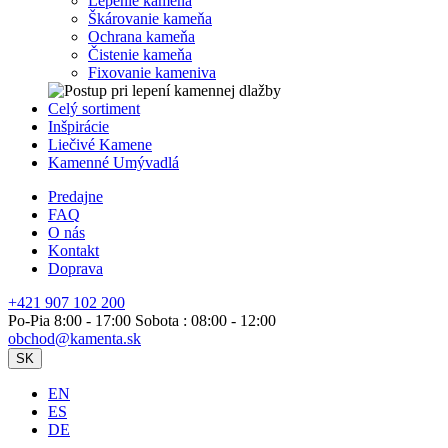
Lepenie kameňa
Škárovanie kameňa
Ochrana kameňa
Čistenie kameňa
Fixovanie kameniva
Celý sortiment
Inšpirácie
Liečivé Kamene
Kamenné Umývadlá
Predajne
FAQ
O nás
Kontakt
Doprava
+421 907 102 200
Po-Pia 8:00 - 17:00 Sobota : 08:00 - 12:00
obchod@kamenta.sk
SK
EN
ES
DE