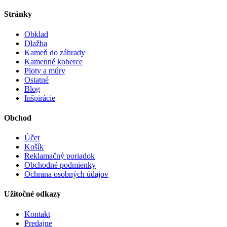
Stránky
Obklad
Dlažba
Kameň do záhrady
Kamenné koberce
Ploty a múry
Ostatné
Blog
Inšpirácie
Obchod
Účet
Košík
Reklamačný poriadok
Obchodné podmienky
Ochrana osobných údajov
Užitočné odkazy
Kontakt
Predajne