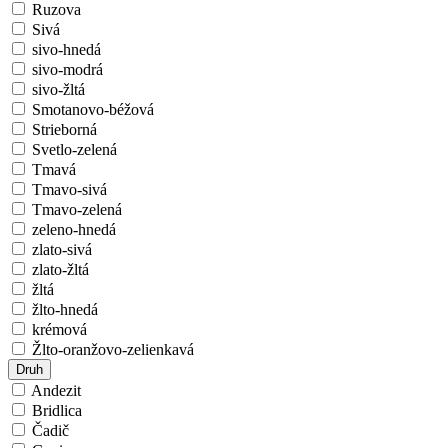
Ruzova
Sivá
sivo-hnedá
sivo-modrá
sivo-žltá
Smotanovo-béžová
Strieborná
Svetlo-zelená
Tmavá
Tmavo-sivá
Tmavo-zelená
zeleno-hnedá
zlato-sivá
zlato-žltá
žltá
žlto-hnedá
krémová
Žlto-oranžovo-zelienkavá
Druh
Andezit
Bridlica
Čadič