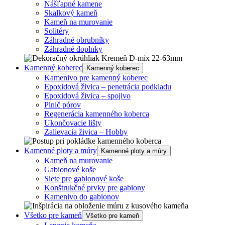
Nášľapné kamene
Skalkový kameň
Kameň na murovanie
Solitéry
Záhradné obrubníky
Záhradné doplnky
Kamenný koberec
Kamenný koberec
Kamenivo pre kamenný koberec
Epoxidová živica – penetrácia podkladu
Epoxidová živica – spojivo
Plnič pórov
Regenerácia kamenného koberca
Ukončovacie lišty
Zalievacia živica – Hobby
Kamenné ploty a múry
Kamenné ploty a múry
Kameň na murovanie
Gabionové koše
Siete pre gabionové koše
Konštrukčné prvky pre gabiony
Kamenivo do gabionov
Všetko pre kameň
Všetko pre kameň