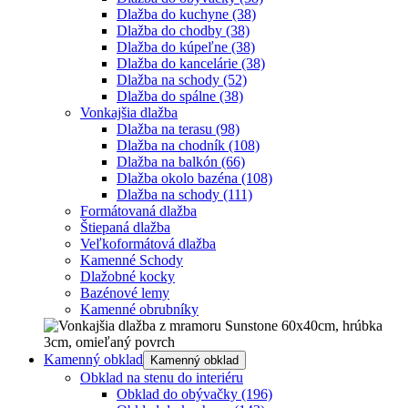
Dlažba do kuchyne
(38)
Dlažba do chodby
(38)
Dlažba do kúpeľne
(38)
Dlažba do kancelárie
(38)
Dlažba na schody
(52)
Dlažba do spálne
(38)
Vonkajšia dlažba
Dlažba na terasu
(98)
Dlažba na chodník
(108)
Dlažba na balkón
(66)
Dlažba okolo bazéna
(108)
Dlažba na schody
(111)
Formátovaná dlažba
Štiepaná dlažba
Veľkoformátová dlažba
Kamenné Schody
Dlažobné kocky
Bazénové lemy
Kamenné obrubníky
Kamenný obklad
Kamenný obklad
Obklad na stenu do interiéru
Obklad do obývačky
(196)