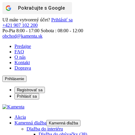
Pokračujte s
Google
Už máte vytvorený účet?
Prihlásiť sa
+421 907 102 200
Po-Pia 8:00 - 17:00 Sobota : 08:00 - 12:00
obchod@kamenta.sk
Predajne
FAQ
O nás
Kontakt
Doprava
Prihlásenie
Registrovať sa
Prihlásiť sa
Akcia
Kamenná dlažba
Kamenná dlažba
Dlažba do interiéru
Dlažba do obývačky
(38)