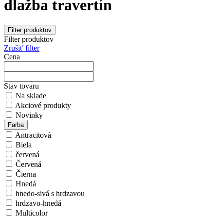
dlažba travertín
Filter produktov
Filter produktov
Zrušiť filter
Cena
Stav tovaru
Na sklade
Akciové produkty
Novinky
Farba
Antracitová
Biela
červená
Červená
Čierna
Hnedá
hnedo-sivá s hrdzavou
hrdzavo-hnedá
Multicolor