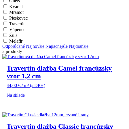
Gneis
Kvarcit
Mramor
Pieskovec
Travertín
Vápenec
Žula
Melafír
Odporúčané
Najnovšie
Najlacnejšie
Najdrahšie
2 produkty
Travertín dlažba Camel francúzsky
vzor 1,2 cm
44,00
€
/ m²
(s DPH)
Na sklade
Travertín dlažba Classic francúzsky