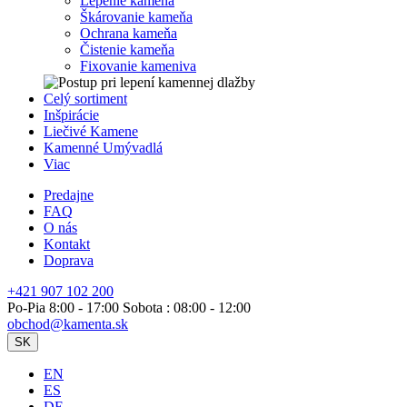
Lepenie kameňa
Škárovanie kameňa
Ochrana kameňa
Čistenie kameňa
Fixovanie kameniva
Celý sortiment
Inšpirácie
Liečivé Kamene
Kamenné Umývadlá
Viac
Predajne
FAQ
O nás
Kontakt
Doprava
+421 907 102 200
Po-Pia 8:00 - 17:00 Sobota : 08:00 - 12:00
obchod@kamenta.sk
SK
EN
ES
DE