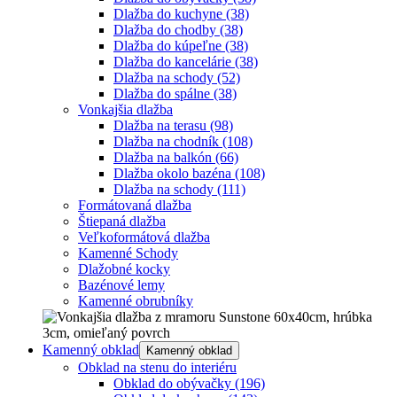
Dlažba do kuchyne
(38)
Dlažba do chodby
(38)
Dlažba do kúpeľne
(38)
Dlažba do kancelárie
(38)
Dlažba na schody
(52)
Dlažba do spálne
(38)
Vonkajšia dlažba
Dlažba na terasu
(98)
Dlažba na chodník
(108)
Dlažba na balkón
(66)
Dlažba okolo bazéna
(108)
Dlažba na schody
(111)
Formátovaná dlažba
Štiepaná dlažba
Veľkoformátová dlažba
Kamenné Schody
Dlažobné kocky
Bazénové lemy
Kamenné obrubníky
Kamenný obklad
Kamenný obklad
Obklad na stenu do interiéru
Obklad do obývačky
(196)