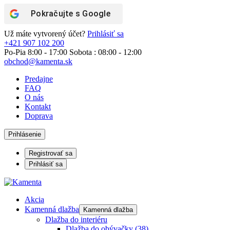
Pokračujte s
Google
Už máte vytvorený účet?
Prihlásiť sa
+421 907 102 200
Po-Pia 8:00 - 17:00 Sobota : 08:00 - 12:00
obchod@kamenta.sk
Predajne
FAQ
O nás
Kontakt
Doprava
Prihlásenie
Registrovať sa
Prihlásiť sa
Akcia
Kamenná dlažba
Kamenná dlažba
Dlažba do interiéru
Dlažba do obývačky
(38)