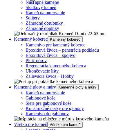
Nášľapné kamene
Skalkový kameň
Kameň na murovanie
Solitéry
Záhradné obrubníky
Záhradné doplnky
Kamenný koberec
Kamenný koberec
Kamenivo pre kamenný koberec
Epoxidová živica – penetrácia podkladu
Epoxidová živica – spojivo
Plnič pórov
Regenerácia kamenného koberca
Ukončovacie lišty
Zalievacia živica – Hobby
Kamenné ploty a múry
Kamenné ploty a múry
Kameň na murovanie
Gabionové koše
Siete pre gabionové koše
Konštrukčné prvky pre gabiony
Kamenivo do gabionov
Všetko pre kameň
Všetko pre kameň