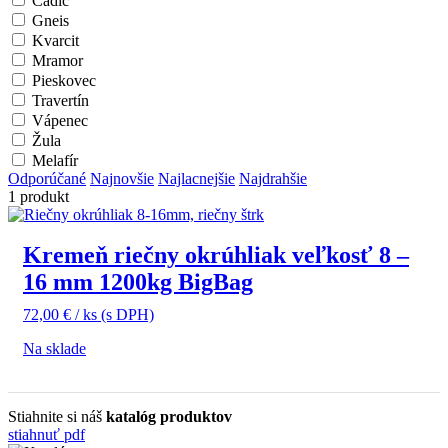
Čadič
Gneis
Kvarcit
Mramor
Pieskovec
Travertín
Vápenec
Žula
Melafír
Odporúčané
Najnovšie
Najlacnejšie
Najdrahšie
1 produkt
Kremeň riečny okrúhliak veľkosť 8 –
16 mm 1200kg BigBag
72,00
€
/ ks
(s DPH)
Na sklade
Stiahnite si náš
katalóg produktov
stiahnuť pdf