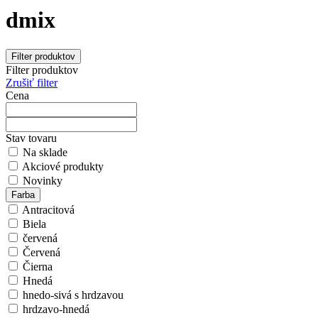
dmix
Filter produktov
Filter produktov
Zrušiť filter
Cena
Stav tovaru
Na sklade
Akciové produkty
Novinky
Farba
Antracitová
Biela
červená
Červená
Čierna
Hnedá
hnedo-sivá s hrdzavou
hrdzavo-hnedá