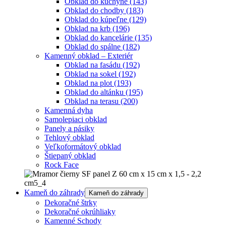
Obklad do kuchyne
(143)
Obklad do chodby
(183)
Obklad do kúpeľne
(129)
Obklad na krb
(196)
Obklad do kancelárie
(135)
Obklad do spálne
(182)
Kamenný obklad – Exteriér
Obklad na fasádu
(192)
Obklad na sokel
(192)
Obklad na plot
(193)
Obklad do altánku
(195)
Obklad na terasu
(200)
Kamenná dyha
Samolepiaci obklad
Panely a pásiky
Tehlový obklad
Veľkoformátový obklad
Štiepaný obklad
Rock Face
Kameň do záhrady
Kameň do záhrady
Dekoračné štrky
Dekoračné okrúhliaky
Kamenné Schody