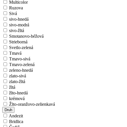
Multicolor
Ruzova
Sivá
sivo-hnedá
sivo-modrá
sivo-žltá
Smotanovo-béžová
Strieborná
Svetlo-zelená
Tmavá
Tmavo-sivá
Tmavo-zelená
zeleno-hnedá
zlato-sivá
zlato-žltá
žltá
žlto-hnedá
krémová
Žlto-oranžovo-zelienkavá
Druh
Andezit
Bridlica