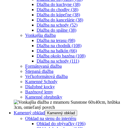
Dlažba do kuchyne
(38)
Dlažba do chodby
(38)
Dlažba do kúpeľne
(38)
Dlažba do kancelárie
(38)
Dlažba na schody
(52)
Dlažba do spálne
(38)
Vonkajšia dlažba
Dlažba na terasu
(98)
Dlažba na chodník
(108)
Dlažba na balkón
(66)
Dlažba okolo bazéna
(108)
Dlažba na schody
(111)
Formátovaná dlažba
Štiepaná dlažba
Veľkoformátová dlažba
Kamenné Schody
Dlažobné kocky
Bazénové lemy
Kamenné obrubníky
Kamenný obklad
Kamenný obklad
Obklad na stenu do interiéru
Obklad do obývačky
(196)