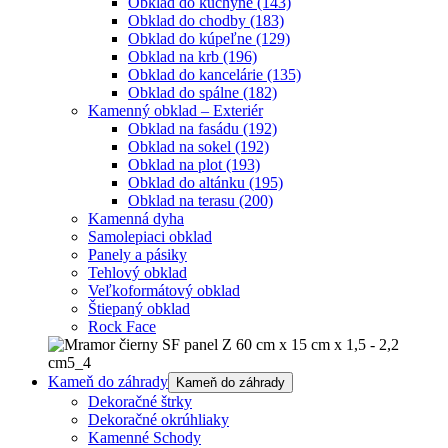
Obklad do kuchyne
(143)
Obklad do chodby
(183)
Obklad do kúpeľne
(129)
Obklad na krb
(196)
Obklad do kancelárie
(135)
Obklad do spálne
(182)
Kamenný obklad – Exteriér
Obklad na fasádu
(192)
Obklad na sokel
(192)
Obklad na plot
(193)
Obklad do altánku
(195)
Obklad na terasu
(200)
Kamenná dyha
Samolepiaci obklad
Panely a pásiky
Tehlový obklad
Veľkoformátový obklad
Štiepaný obklad
Rock Face
Kameň do záhrady
Kameň do záhrady
Dekoračné štrky
Dekoračné okrúhliaky
Kamenné Schody