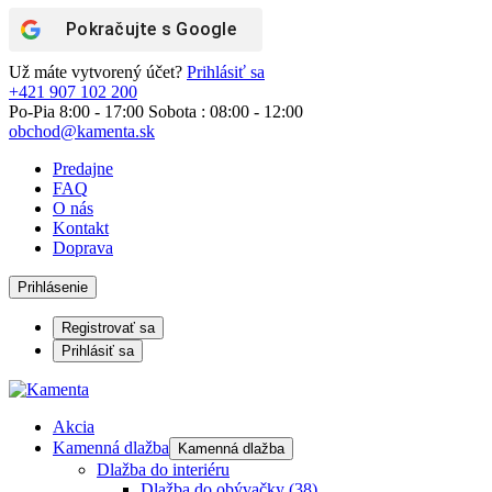
Pokračujte s
Google
Už máte vytvorený účet?
Prihlásiť sa
+421 907 102 200
Po-Pia 8:00 - 17:00 Sobota : 08:00 - 12:00
obchod@kamenta.sk
Predajne
FAQ
O nás
Kontakt
Doprava
Prihlásenie
Registrovať sa
Prihlásiť sa
Akcia
Kamenná dlažba
Kamenná dlažba
Dlažba do interiéru
Dlažba do obývačky
(38)