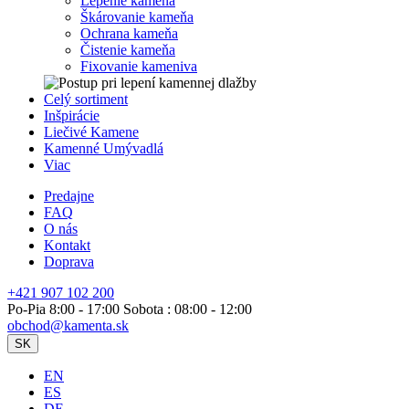
Lepenie kameňa
Škárovanie kameňa
Ochrana kameňa
Čistenie kameňa
Fixovanie kameniva
Celý sortiment
Inšpirácie
Liečivé Kamene
Kamenné Umývadlá
Viac
Predajne
FAQ
O nás
Kontakt
Doprava
+421 907 102 200
Po-Pia 8:00 - 17:00 Sobota : 08:00 - 12:00
obchod@kamenta.sk
SK
EN
ES
DE