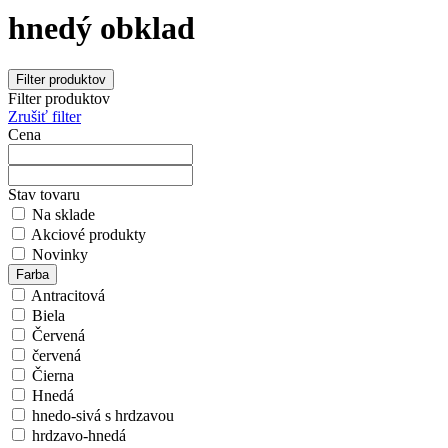
hnedý obklad
Filter produktov
Filter produktov
Zrušiť filter
Cena
Stav tovaru
Na sklade
Akciové produkty
Novinky
Farba
Antracitová
Biela
Červená
červená
Čierna
Hnedá
hnedo-sivá s hrdzavou
hrdzavo-hnedá