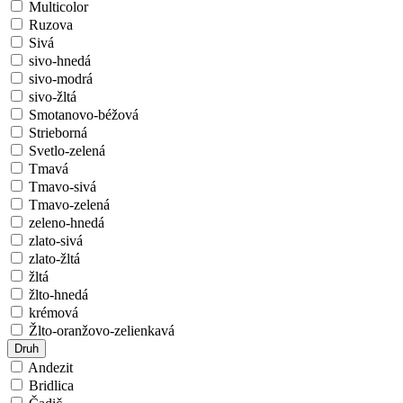
Multicolor
Ruzova
Sivá
sivo-hnedá
sivo-modrá
sivo-žltá
Smotanovo-béžová
Strieborná
Svetlo-zelená
Tmavá
Tmavo-sivá
Tmavo-zelená
zeleno-hnedá
zlato-sivá
zlato-žltá
žltá
žlto-hnedá
krémová
Žlto-oranžovo-zelienkavá
Druh
Andezit
Bridlica