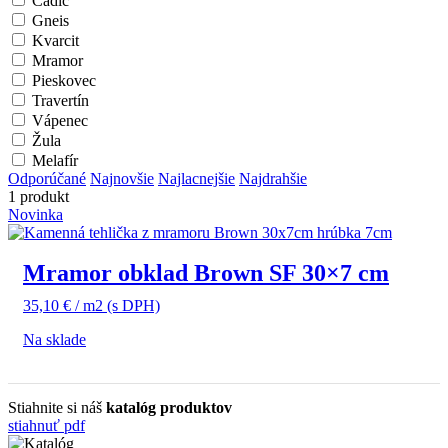
Čadič
Gneis
Kvarcit
Mramor
Pieskovec
Travertín
Vápenec
Žula
Melafír
Odporúčané
Najnovšie
Najlacnejšie
Najdrahšie
1 produkt
Novinka
Mramor obklad Brown SF 30×7 cm
35,10
€
/ m2
(s DPH)
Na sklade
Stiahnite si náš
katalóg produktov
stiahnuť pdf