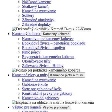
Nášľapné kamene
Skalkový kameň
Kameň na murovanie
Solitéry
Záhradné obrubníky
Záhradné doplnky
Kamenný koberec
Kamenný koberec
Kamenivo pre kamenný koberec
Epoxidová živica – penetrácia podkladu
Epoxidová živica – spojivo
Plnič pórov
Regenerácia kamenného koberca
Ukončovacie lišty
Zalievacia živica – Hobby
Kamenné ploty a múry
Kamenné ploty a múry
Kameň na murovanie
Gabionové koše
Siete pre gabionové koše
Konštrukčné prvky pre gabiony
Kamenivo do gabionov
Všetko pre kameň
Všetko pre kameň