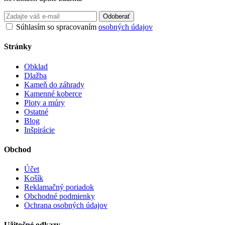
Odoberať
Súhlasím so spracovaním
osobných údajov
Stránky
Obklad
Dlažba
Kameň do záhrady
Kamenné koberce
Ploty a múry
Ostatné
Blog
Inšpirácie
Obchod
Účet
Košík
Reklamačný poriadok
Obchodné podmienky
Ochrana osobných údajov
Užitočné odkazy