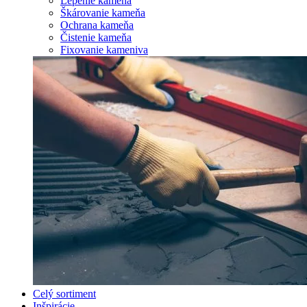
Lepenie kameňa
Škárovanie kameňa
Ochrana kameňa
Čistenie kameňa
Fixovanie kameniva
Celý sortiment
Inšpirácie