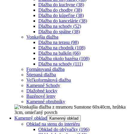
Dlažba do kuchyne
(38)
Dlažba do chodby
(38)
Dlažba do kúpeľne
(38)
Dlažba do kancelárie
(38)
Dlažba na schody
(52)
Dlažba do spálne
(38)
Vonkajšia dlažba
Dlažba na terasu
(98)
Dlažba na chodník
(108)
Dlažba na balkón
(66)
Dlažba okolo bazéna
(108)
Dlažba na schody
(111)
Formátovaná dlažba
Štiepaná dlažba
Veľkoformátová dlažba
Kamenné Schody
Dlažobné kocky
Bazénové lemy
Kamenné obrubníky
Kamenný obklad
Kamenný obklad
Obklad na stenu do interiéru
Obklad do obývačky
(196)