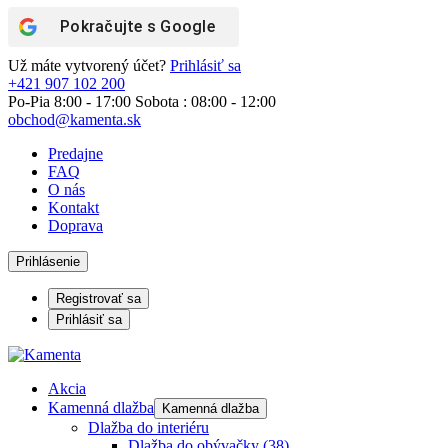
Pokračujte s
Google
Už máte vytvorený účet?
Prihlásiť sa
+421 907 102 200
Po-Pia 8:00 - 17:00 Sobota : 08:00 - 12:00
obchod@kamenta.sk
Predajne
FAQ
O nás
Kontakt
Doprava
Prihlásenie
Registrovať sa
Prihlásiť sa
Akcia
Kamenná dlažba
Kamenná dlažba
Dlažba do interiéru
Dlažba do obývačky
(38)