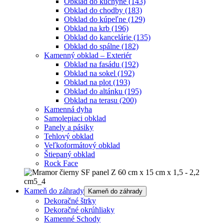
Obklad do kuchyne
(143)
Obklad do chodby
(183)
Obklad do kúpeľne
(129)
Obklad na krb
(196)
Obklad do kancelárie
(135)
Obklad do spálne
(182)
Kamenný obklad – Exteriér
Obklad na fasádu
(192)
Obklad na sokel
(192)
Obklad na plot
(193)
Obklad do altánku
(195)
Obklad na terasu
(200)
Kamenná dyha
Samolepiaci obklad
Panely a pásiky
Tehlový obklad
Veľkoformátový obklad
Štiepaný obklad
Rock Face
Kameň do záhrady
Kameň do záhrady
Dekoračné štrky
Dekoračné okrúhliaky
Kamenné Schody