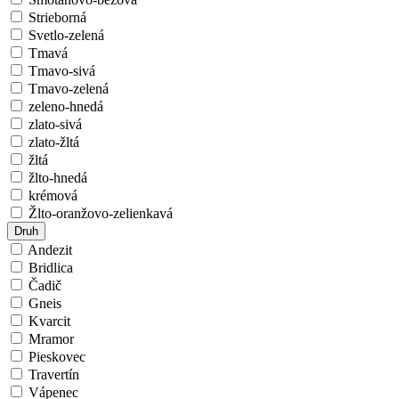
Strieborná
Svetlo-zelená
Tmavá
Tmavo-sivá
Tmavo-zelená
zeleno-hnedá
zlato-sivá
zlato-žltá
žltá
žlto-hnedá
krémová
Žlto-oranžovo-zelienkavá
Druh
Andezit
Bridlica
Čadič
Gneis
Kvarcit
Mramor
Pieskovec
Travertín
Vápenec