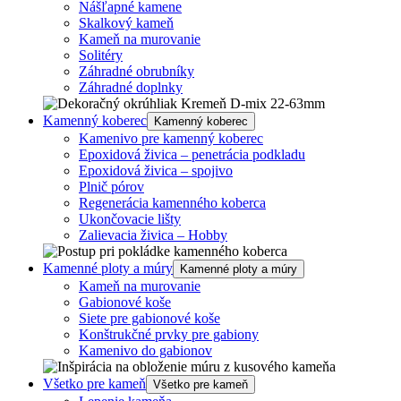
Nášľapné kamene
Skalkový kameň
Kameň na murovanie
Solitéry
Záhradné obrubníky
Záhradné doplnky
Kamenný koberec
Kamenný koberec
Kamenivo pre kamenný koberec
Epoxidová živica – penetrácia podkladu
Epoxidová živica – spojivo
Plnič pórov
Regenerácia kamenného koberca
Ukončovacie lišty
Zalievacia živica – Hobby
Kamenné ploty a múry
Kamenné ploty a múry
Kameň na murovanie
Gabionové koše
Siete pre gabionové koše
Konštrukčné prvky pre gabiony
Kamenivo do gabionov
Všetko pre kameň
Všetko pre kameň