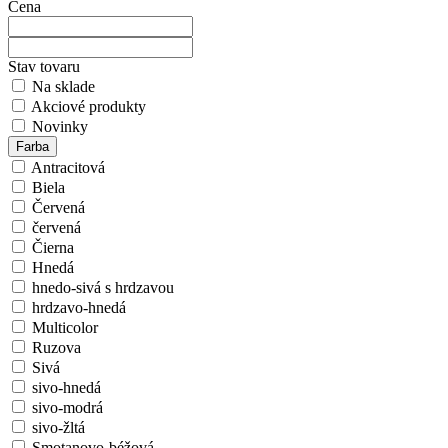
Cena
Stav tovaru
Na sklade
Akciové produkty
Novinky
Farba
Antracitová
Biela
Červená
červená
Čierna
Hnedá
hnedo-sivá s hrdzavou
hrdzavo-hnedá
Multicolor
Ruzova
Sivá
sivo-hnedá
sivo-modrá
sivo-žltá
Smotanovo-béžová