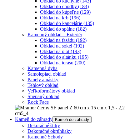
Obklad do kuchyne
(143)
Obklad do chodby
(183)
Obklad do kúpeľne
(129)
Obklad na krb
(196)
Obklad do kancelárie
(135)
Obklad do spálne
(182)
Kamenný obklad – Exteriér
Obklad na fasádu
(192)
Obklad na sokel
(192)
Obklad na plot
(193)
Obklad do altánku
(195)
Obklad na terasu
(200)
Kamenná dyha
Samolepiaci obklad
Panely a pásiky
Tehlový obklad
Veľkoformátový obklad
Štiepaný obklad
Rock Face
Kameň do záhrady
Kameň do záhrady
Dekoračné štrky
Dekoračné okrúhliaky
Kamenné Schody