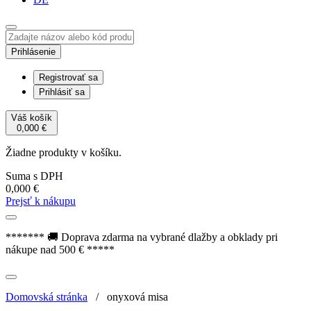
Prihlásenie
Registrovať sa
Prihlásiť sa
Váš košík
0,000
€
Žiadne produkty v košíku.
Suma s DPH
0,000
€
Prejsť k nákupu
******* 🚚 Doprava zdarma na vybrané dlažby a obklady pri
nákupe nad 500 € *****
Domovská stránka
/
onyxová misa