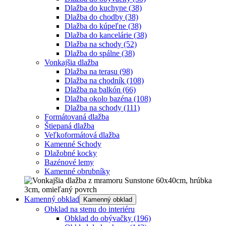
Dlažba do kuchyne
(38)
Dlažba do chodby
(38)
Dlažba do kúpeľne
(38)
Dlažba do kancelárie
(38)
Dlažba na schody
(52)
Dlažba do spálne
(38)
Vonkajšia dlažba
Dlažba na terasu
(98)
Dlažba na chodník
(108)
Dlažba na balkón
(66)
Dlažba okolo bazéna
(108)
Dlažba na schody
(111)
Formátovaná dlažba
Štiepaná dlažba
Veľkoformátová dlažba
Kamenné Schody
Dlažobné kocky
Bazénové lemy
Kamenné obrubníky
Kamenný obklad
Kamenný obklad
Obklad na stenu do interiéru
Obklad do obývačky
(196)