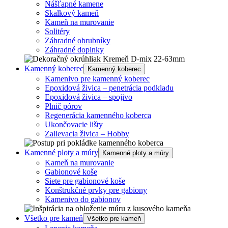
Nášľapné kamene
Skalkový kameň
Kameň na murovanie
Solitéry
Záhradné obrubníky
Záhradné doplnky
Kamenný koberec
Kamenný koberec
Kamenivo pre kamenný koberec
Epoxidová živica – penetrácia podkladu
Epoxidová živica – spojivo
Plnič pórov
Regenerácia kamenného koberca
Ukončovacie lišty
Zalievacia živica – Hobby
Kamenné ploty a múry
Kamenné ploty a múry
Kameň na murovanie
Gabionové koše
Siete pre gabionové koše
Konštrukčné prvky pre gabiony
Kamenivo do gabionov
Všetko pre kameň
Všetko pre kameň