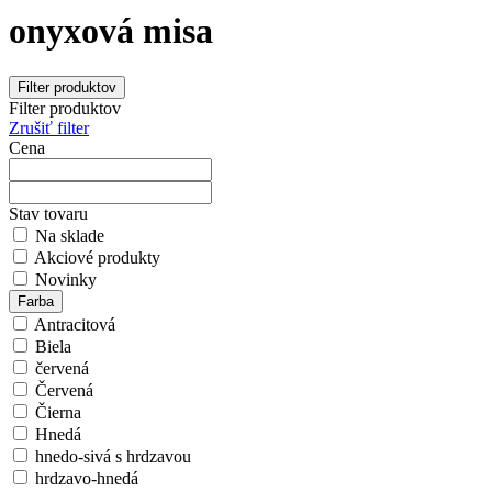
onyxová misa
Filter produktov
Filter produktov
Zrušiť filter
Cena
Stav tovaru
Na sklade
Akciové produkty
Novinky
Farba
Antracitová
Biela
červená
Červená
Čierna
Hnedá
hnedo-sivá s hrdzavou
hrdzavo-hnedá