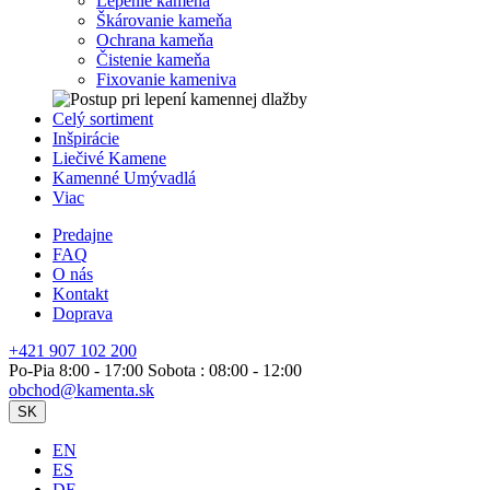
Lepenie kameňa
Škárovanie kameňa
Ochrana kameňa
Čistenie kameňa
Fixovanie kameniva
Celý sortiment
Inšpirácie
Liečivé Kamene
Kamenné Umývadlá
Viac
Predajne
FAQ
O nás
Kontakt
Doprava
+421 907 102 200
Po-Pia 8:00 - 17:00 Sobota : 08:00 - 12:00
obchod@kamenta.sk
SK
EN
ES
DE