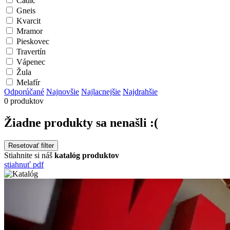
Čadič
Gneis
Kvarcit
Mramor
Pieskovec
Travertín
Vápenec
Žula
Melafír
Odporúčané
Najnovšie
Najlacnejšie
Najdrahšie
0 produktov
Žiadne produkty sa nenašli :(
Resetovať filter
Stiahnite si náš
katalóg produktov
stiahnuť pdf