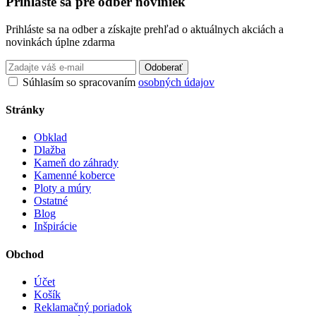
Prihláste sa pre odber noviniek
Prihláste sa na odber a získajte prehľad o aktuálnych akciách a
novinkách úplne zdarma
Odoberať
Súhlasím so spracovaním
osobných údajov
Stránky
Obklad
Dlažba
Kameň do záhrady
Kamenné koberce
Ploty a múry
Ostatné
Blog
Inšpirácie
Obchod
Účet
Košík
Reklamačný poriadok