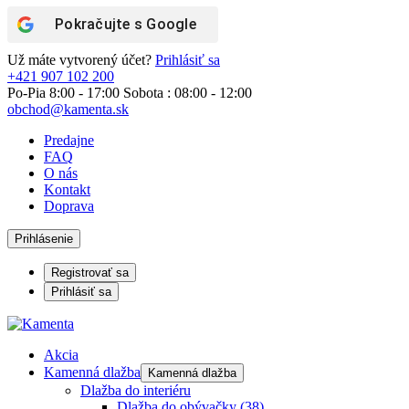
Pokračujte s
Google
Už máte vytvorený účet?
Prihlásiť sa
+421 907 102 200
Po-Pia 8:00 - 17:00 Sobota : 08:00 - 12:00
obchod@kamenta.sk
Predajne
FAQ
O nás
Kontakt
Doprava
Prihlásenie
Registrovať sa
Prihlásiť sa
Akcia
Kamenná dlažba
Kamenná dlažba
Dlažba do interiéru
Dlažba do obývačky
(38)