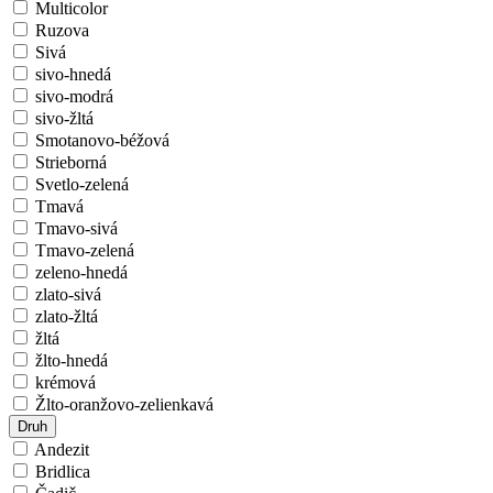
Multicolor
Ruzova
Sivá
sivo-hnedá
sivo-modrá
sivo-žltá
Smotanovo-béžová
Strieborná
Svetlo-zelená
Tmavá
Tmavo-sivá
Tmavo-zelená
zeleno-hnedá
zlato-sivá
zlato-žltá
žltá
žlto-hnedá
krémová
Žlto-oranžovo-zelienkavá
Druh
Andezit
Bridlica