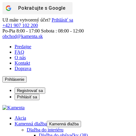
Pokračujte s
Google
Už máte vytvorený účet?
Prihlásiť sa
+421 907 102 200
Po-Pia 8:00 - 17:00 Sobota : 08:00 - 12:00
obchod@kamenta.sk
Predajne
FAQ
O nás
Kontakt
Doprava
Prihlásenie
Registrovať sa
Prihlásiť sa
Akcia
Kamenná dlažba
Kamenná dlažba
Dlažba do interiéru
Dlažba do obývačky
(38)