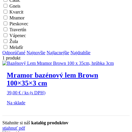
Čadič
Gneis
Kvarcit
Mramor
Pieskovec
Travertín
Vápenec
Žula
Melafír
Odporúčané
Najnovšie
Najlacnejšie
Najdrahšie
1 produkt
Mramor bazénový lem Brown
100×35×3 cm
39,00
€
/ ks
(s DPH)
Na sklade
Stiahnite si náš
katalóg produktov
stiahnuť pdf