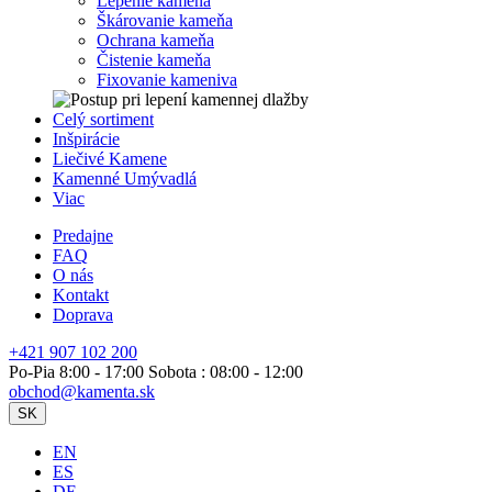
Lepenie kameňa
Škárovanie kameňa
Ochrana kameňa
Čistenie kameňa
Fixovanie kameniva
Celý sortiment
Inšpirácie
Liečivé Kamene
Kamenné Umývadlá
Viac
Predajne
FAQ
O nás
Kontakt
Doprava
+421 907 102 200
Po-Pia 8:00 - 17:00 Sobota : 08:00 - 12:00
obchod@kamenta.sk
SK
EN
ES
DE