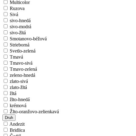
Multicolor
Ruzova
Sivá
sivo-hnedá
sivo-modrá
sivo-žltá
Smotanovo-béžová
Strieborná
Svetlo-zelená
Tmavá
Tmavo-sivá
Tmavo-zelená
zeleno-hnedá
zlato-sivá
zlato-žltá
žltá
žlto-hnedá
krémová
Žlto-oranžovo-zelienkavá
Druh
Andezit
Bridlica