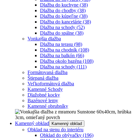
Dlažba do kuchyne
(38)
Dlažba do chodby
(38)
Dlažba do kúpeľne
(38)
Dlažba do kancelárie
(38)
Dlažba na schody
(52)
Dlažba do spálne
(38)
Vonkajšia dlažba
Dlažba na terasu
(98)
Dlažba na chodník
(108)
Dlažba na balkón
(66)
Dlažba okolo bazéna
(108)
Dlažba na schody
(111)
Formátovaná dlažba
Štiepaná dlažba
Veľkoformátová dlažba
Kamenné Schody
Dlažobné kocky
Bazénové lemy
Kamenné obrubníky
Kamenný obklad
Kamenný obklad
Obklad na stenu do interiéru
Obklad do obývačky
(196)