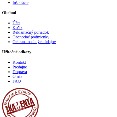
Inšpirácie
Obchod
Účet
Košík
Reklamačný poriadok
Obchodné podmienky
Ochrana osobných údajov
Užitočné odkazy
Kontakt
Predajne
Doprava
O nás
FAQ