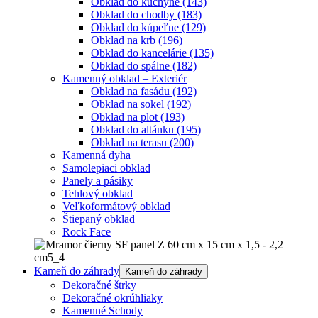
Obklad do kuchyne
(143)
Obklad do chodby
(183)
Obklad do kúpeľne
(129)
Obklad na krb
(196)
Obklad do kancelárie
(135)
Obklad do spálne
(182)
Kamenný obklad – Exteriér
Obklad na fasádu
(192)
Obklad na sokel
(192)
Obklad na plot
(193)
Obklad do altánku
(195)
Obklad na terasu
(200)
Kamenná dyha
Samolepiaci obklad
Panely a pásiky
Tehlový obklad
Veľkoformátový obklad
Štiepaný obklad
Rock Face
Kameň do záhrady
Kameň do záhrady
Dekoračné štrky
Dekoračné okrúhliaky
Kamenné Schody