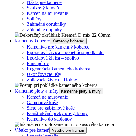
Nášľapné kamene
Skalkový kameň
Kameň na murovanie
Solitéry
Záhradné obrubníky
Záhradné doplnky
Kamenný koberec
Kamenný koberec
Kamenivo pre kamenný koberec
Epoxidová živica – penetrácia podkladu
Epoxidová živica – spojivo
Plnič pórov
Regenerácia kamenného koberca
Ukončovacie lišty
Zalievacia živica – Hobby
Kamenné ploty a múry
Kamenné ploty a múry
Kameň na murovanie
Gabionové koše
Siete pre gabionové koše
Konštrukčné prvky pre gabiony
Kamenivo do gabionov
Všetko pre kameň
Všetko pre kameň