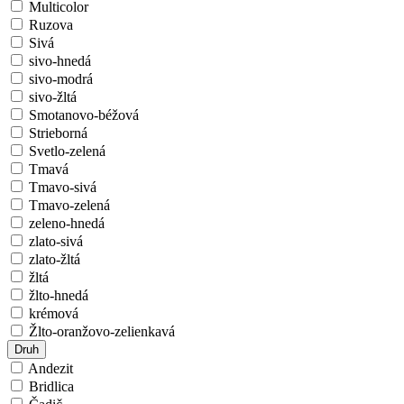
Multicolor
Ruzova
Sivá
sivo-hnedá
sivo-modrá
sivo-žltá
Smotanovo-béžová
Strieborná
Svetlo-zelená
Tmavá
Tmavo-sivá
Tmavo-zelená
zeleno-hnedá
zlato-sivá
zlato-žltá
žltá
žlto-hnedá
krémová
Žlto-oranžovo-zelienkavá
Druh
Andezit
Bridlica