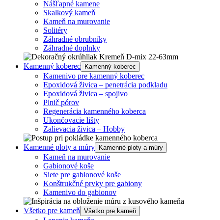
Nášľapné kamene
Skalkový kameň
Kameň na murovanie
Solitéry
Záhradné obrubníky
Záhradné doplnky
Kamenný koberec
Kamenný koberec
Kamenivo pre kamenný koberec
Epoxidová živica – penetrácia podkladu
Epoxidová živica – spojivo
Plnič pórov
Regenerácia kamenného koberca
Ukončovacie lišty
Zalievacia živica – Hobby
Kamenné ploty a múry
Kamenné ploty a múry
Kameň na murovanie
Gabionové koše
Siete pre gabionové koše
Konštrukčné prvky pre gabiony
Kamenivo do gabionov
Všetko pre kameň
Všetko pre kameň