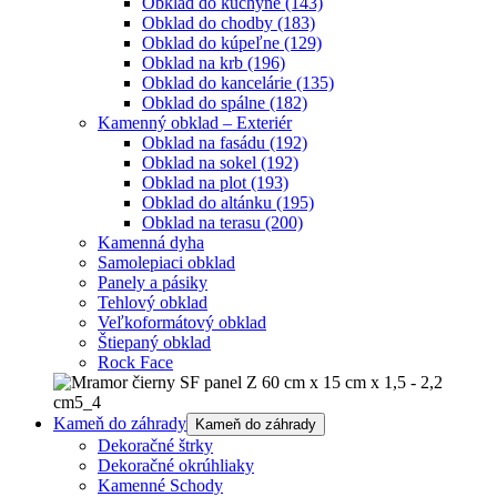
Obklad do kuchyne
(143)
Obklad do chodby
(183)
Obklad do kúpeľne
(129)
Obklad na krb
(196)
Obklad do kancelárie
(135)
Obklad do spálne
(182)
Kamenný obklad – Exteriér
Obklad na fasádu
(192)
Obklad na sokel
(192)
Obklad na plot
(193)
Obklad do altánku
(195)
Obklad na terasu
(200)
Kamenná dyha
Samolepiaci obklad
Panely a pásiky
Tehlový obklad
Veľkoformátový obklad
Štiepaný obklad
Rock Face
Kameň do záhrady
Kameň do záhrady
Dekoračné štrky
Dekoračné okrúhliaky
Kamenné Schody