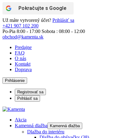
Pokračujte s
Google
Už máte vytvorený účet?
Prihlásiť sa
+421 907 102 200
Po-Pia 8:00 - 17:00 Sobota : 08:00 - 12:00
obchod@kamenta.sk
Predajne
FAQ
O nás
Kontakt
Doprava
Prihlásenie
Registrovať sa
Prihlásiť sa
Akcia
Kamenná dlažba
Kamenná dlažba
Dlažba do interiéru
Dlažba do obývačky
(38)