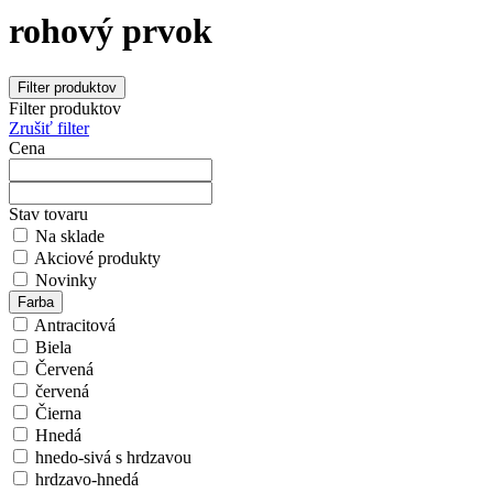
rohový prvok
Filter produktov
Filter produktov
Zrušiť filter
Cena
Stav tovaru
Na sklade
Akciové produkty
Novinky
Farba
Antracitová
Biela
Červená
červená
Čierna
Hnedá
hnedo-sivá s hrdzavou
hrdzavo-hnedá