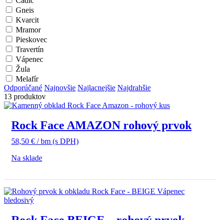
Čadič
Gneis
Kvarcit
Mramor
Pieskovec
Travertín
Vápenec
Žula
Melafír
Odporúčané
Najnovšie
Najlacnejšie
Najdrahšie
13 produktov
Rock Face AMAZON rohový prvok
58,50
€
/ bm
(s DPH)
Na sklade
Rock Face BEIGE – rohový prvok