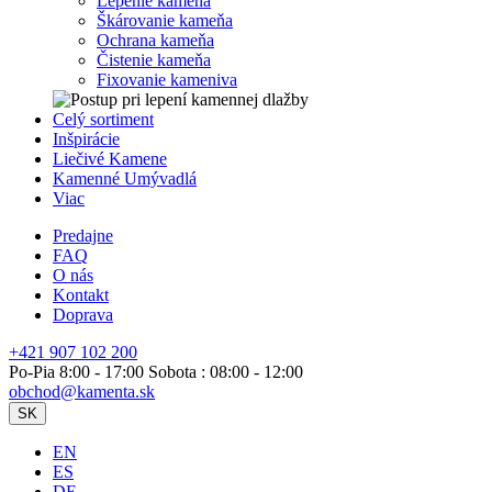
Lepenie kameňa
Škárovanie kameňa
Ochrana kameňa
Čistenie kameňa
Fixovanie kameniva
Celý sortiment
Inšpirácie
Liečivé Kamene
Kamenné Umývadlá
Viac
Predajne
FAQ
O nás
Kontakt
Doprava
+421 907 102 200
Po-Pia 8:00 - 17:00 Sobota : 08:00 - 12:00
obchod@kamenta.sk
SK
EN
ES
DE