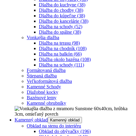
Dlažba do kuchyne
(38)
Dlažba do chodby
(38)
Dlažba do kúpeľne
(38)
Dlažba do kancelárie
(38)
Dlažba na schody
(52)
Dlažba do spálne
(38)
Vonkajšia dlažba
Dlažba na terasu
(98)
Dlažba na chodník
(108)
Dlažba na balkón
(66)
Dlažba okolo bazéna
(108)
Dlažba na schody
(111)
Formátovaná dlažba
Štiepaná dlažba
Veľkoformátová dlažba
Kamenné Schody
Dlažobné kocky
Bazénové lemy
Kamenné obrubníky
Kamenný obklad
Kamenný obklad
Obklad na stenu do interiéru
Obklad do obývačky
(196)