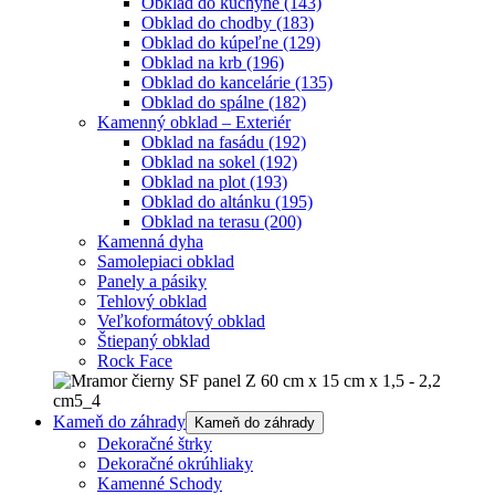
Obklad do kuchyne
(143)
Obklad do chodby
(183)
Obklad do kúpeľne
(129)
Obklad na krb
(196)
Obklad do kancelárie
(135)
Obklad do spálne
(182)
Kamenný obklad – Exteriér
Obklad na fasádu
(192)
Obklad na sokel
(192)
Obklad na plot
(193)
Obklad do altánku
(195)
Obklad na terasu
(200)
Kamenná dyha
Samolepiaci obklad
Panely a pásiky
Tehlový obklad
Veľkoformátový obklad
Štiepaný obklad
Rock Face
Kameň do záhrady
Kameň do záhrady
Dekoračné štrky
Dekoračné okrúhliaky
Kamenné Schody