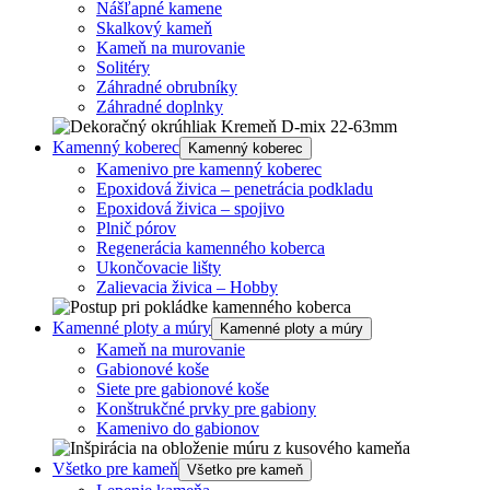
Nášľapné kamene
Skalkový kameň
Kameň na murovanie
Solitéry
Záhradné obrubníky
Záhradné doplnky
Kamenný koberec
Kamenný koberec
Kamenivo pre kamenný koberec
Epoxidová živica – penetrácia podkladu
Epoxidová živica – spojivo
Plnič pórov
Regenerácia kamenného koberca
Ukončovacie lišty
Zalievacia živica – Hobby
Kamenné ploty a múry
Kamenné ploty a múry
Kameň na murovanie
Gabionové koše
Siete pre gabionové koše
Konštrukčné prvky pre gabiony
Kamenivo do gabionov
Všetko pre kameň
Všetko pre kameň