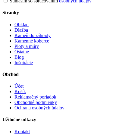
Súhlasím so spracovaním
osobných údajov
Stránky
Obklad
Dlažba
Kameň do záhrady
Kamenné koberce
Ploty a múry
Ostatné
Blog
Inšpirácie
Obchod
Účet
Košík
Reklamačný poriadok
Obchodné podmienky
Ochrana osobných údajov
Užitočné odkazy
Kontakt