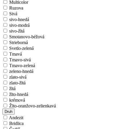
Multicolor
Ruzova
Sivá
sivo-hnedá
sivo-modrá
sivo-žltá
Smotanovo-béžová
Strieborná
Svetlo-zelená
Tmavá
Tmavo-sivá
Tmavo-zelená
zeleno-hnedá
zlato-sivá
zlato-žltá
žltá
žlto-hnedá
krémová
Žlto-oranžovo-zelienkavá
Druh
Andezit
Bridlica