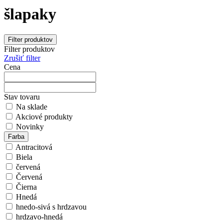
šlapaky
Filter produktov
Filter produktov
Zrušiť filter
Cena
Stav tovaru
Na sklade
Akciové produkty
Novinky
Farba
Antracitová
Biela
červená
Červená
Čierna
Hnedá
hnedo-sivá s hrdzavou
hrdzavo-hnedá