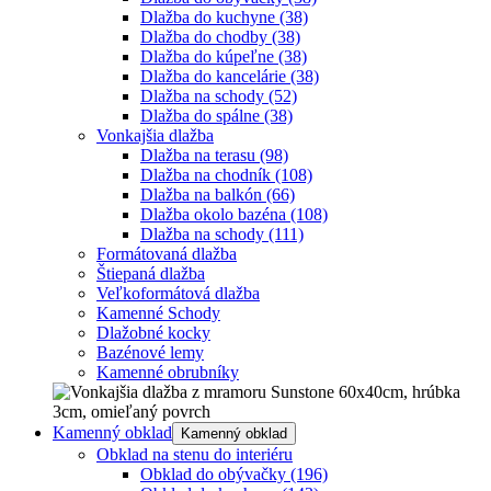
Dlažba do kuchyne
(38)
Dlažba do chodby
(38)
Dlažba do kúpeľne
(38)
Dlažba do kancelárie
(38)
Dlažba na schody
(52)
Dlažba do spálne
(38)
Vonkajšia dlažba
Dlažba na terasu
(98)
Dlažba na chodník
(108)
Dlažba na balkón
(66)
Dlažba okolo bazéna
(108)
Dlažba na schody
(111)
Formátovaná dlažba
Štiepaná dlažba
Veľkoformátová dlažba
Kamenné Schody
Dlažobné kocky
Bazénové lemy
Kamenné obrubníky
Kamenný obklad
Kamenný obklad
Obklad na stenu do interiéru
Obklad do obývačky
(196)