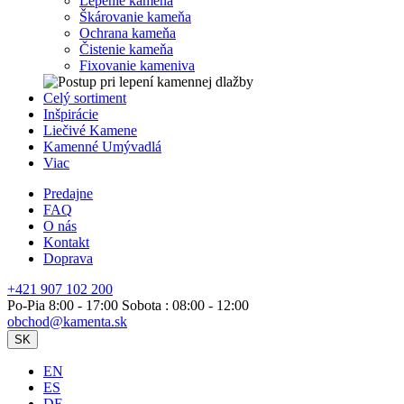
Lepenie kameňa
Škárovanie kameňa
Ochrana kameňa
Čistenie kameňa
Fixovanie kameniva
Celý sortiment
Inšpirácie
Liečivé Kamene
Kamenné Umývadlá
Viac
Predajne
FAQ
O nás
Kontakt
Doprava
+421 907 102 200
Po-Pia 8:00 - 17:00 Sobota : 08:00 - 12:00
obchod@kamenta.sk
SK
EN
ES
DE