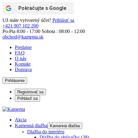
Pokračujte s
Google
Už máte vytvorený účet?
Prihlásiť sa
+421 907 102 200
Po-Pia 8:00 - 17:00 Sobota : 08:00 - 12:00
obchod@kamenta.sk
Predajne
FAQ
O nás
Kontakt
Doprava
Prihlásenie
Registrovať sa
Prihlásiť sa
Akcia
Kamenná dlažba
Kamenná dlažba
Dlažba do interiéru
Dlažba do obývačky
(38)