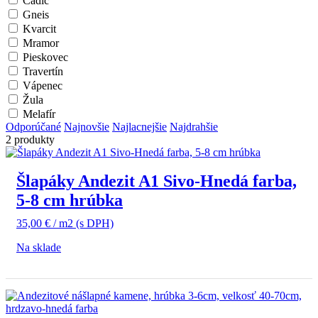
Čadič
Gneis
Kvarcit
Mramor
Pieskovec
Travertín
Vápenec
Žula
Melafír
Odporúčané
Najnovšie
Najlacnejšie
Najdrahšie
2 produkty
Šlapáky Andezit A1 Sivo-Hnedá farba,
5-8 cm hrúbka
35,00
€
/ m2
(s DPH)
Na sklade