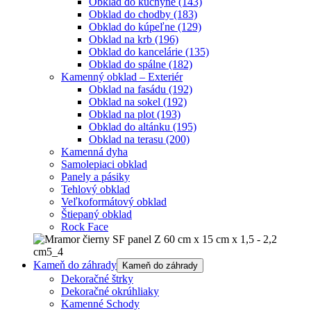
Obklad do kuchyne
(143)
Obklad do chodby
(183)
Obklad do kúpeľne
(129)
Obklad na krb
(196)
Obklad do kancelárie
(135)
Obklad do spálne
(182)
Kamenný obklad – Exteriér
Obklad na fasádu
(192)
Obklad na sokel
(192)
Obklad na plot
(193)
Obklad do altánku
(195)
Obklad na terasu
(200)
Kamenná dyha
Samolepiaci obklad
Panely a pásiky
Tehlový obklad
Veľkoformátový obklad
Štiepaný obklad
Rock Face
Kameň do záhrady
Kameň do záhrady
Dekoračné štrky
Dekoračné okrúhliaky
Kamenné Schody