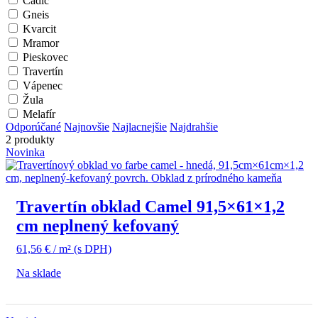
Čadič
Gneis
Kvarcit
Mramor
Pieskovec
Travertín
Vápenec
Žula
Melafír
Odporúčané
Najnovšie
Najlacnejšie
Najdrahšie
2 produkty
Novinka
Travertín obklad Camel 91,5×61×1,2
cm neplnený kefovaný
61,56
€
/ m²
(s DPH)
Na sklade