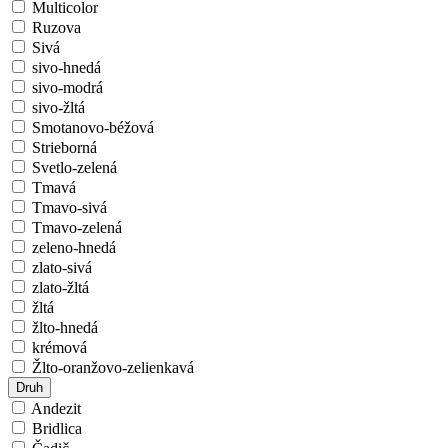
Multicolor
Ruzova
Sivá
sivo-hnedá
sivo-modrá
sivo-žltá
Smotanovo-béžová
Strieborná
Svetlo-zelená
Tmavá
Tmavo-sivá
Tmavo-zelená
zeleno-hnedá
zlato-sivá
zlato-žltá
žltá
žlto-hnedá
krémová
Žlto-oranžovo-zelienkavá
Druh
Andezit
Bridlica