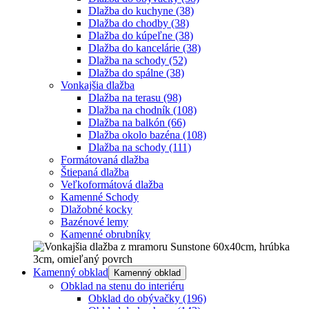
Dlažba do kuchyne
(38)
Dlažba do chodby
(38)
Dlažba do kúpeľne
(38)
Dlažba do kancelárie
(38)
Dlažba na schody
(52)
Dlažba do spálne
(38)
Vonkajšia dlažba
Dlažba na terasu
(98)
Dlažba na chodník
(108)
Dlažba na balkón
(66)
Dlažba okolo bazéna
(108)
Dlažba na schody
(111)
Formátovaná dlažba
Štiepaná dlažba
Veľkoformátová dlažba
Kamenné Schody
Dlažobné kocky
Bazénové lemy
Kamenné obrubníky
Kamenný obklad
Kamenný obklad
Obklad na stenu do interiéru
Obklad do obývačky
(196)