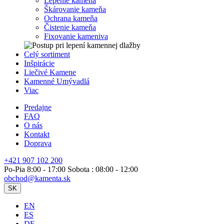
Lepenie kameňa
Škárovanie kameňa
Ochrana kameňa
Čistenie kameňa
Fixovanie kameniva
Celý sortiment
Inšpirácie
Liečivé Kamene
Kamenné Umývadlá
Viac
Predajne
FAQ
O nás
Kontakt
Doprava
+421 907 102 200
Po-Pia 8:00 - 17:00 Sobota : 08:00 - 12:00
obchod@kamenta.sk
SK
EN
ES
DE