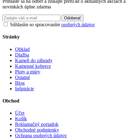
Prihláste sa na odber a získajte prehľad o aktuálnych akciách a
novinkách úplne zdarma
Odoberať
Súhlasím so spracovaním
osobných údajov
Stránky
Obklad
Dlažba
Kameň do záhrady
Kamenné koberce
Ploty a múry
Ostatné
Blog
Inšpirácie
Obchod
Účet
Košík
Reklamačný poriadok
Obchodné podmienky
Ochrana osobných údajov