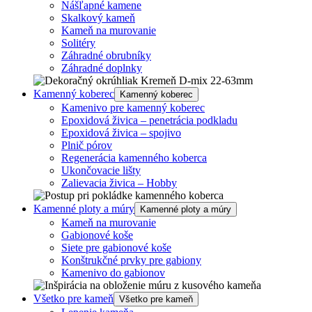
Nášľapné kamene
Skalkový kameň
Kameň na murovanie
Solitéry
Záhradné obrubníky
Záhradné doplnky
Kamenný koberec
Kamenný koberec
Kamenivo pre kamenný koberec
Epoxidová živica – penetrácia podkladu
Epoxidová živica – spojivo
Plnič pórov
Regenerácia kamenného koberca
Ukončovacie lišty
Zalievacia živica – Hobby
Kamenné ploty a múry
Kamenné ploty a múry
Kameň na murovanie
Gabionové koše
Siete pre gabionové koše
Konštrukčné prvky pre gabiony
Kamenivo do gabionov
Všetko pre kameň
Všetko pre kameň