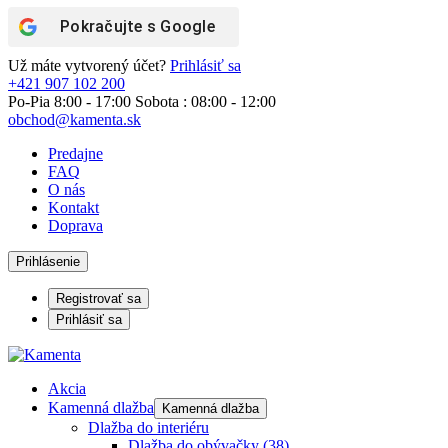
Pokračujte s
Google
Už máte vytvorený účet?
Prihlásiť sa
+421 907 102 200
Po-Pia 8:00 - 17:00 Sobota : 08:00 - 12:00
obchod@kamenta.sk
Predajne
FAQ
O nás
Kontakt
Doprava
Prihlásenie
Registrovať sa
Prihlásiť sa
Akcia
Kamenná dlažba
Kamenná dlažba
Dlažba do interiéru
Dlažba do obývačky
(38)