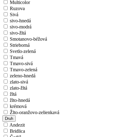
Multicolor
Ruzova
Sivá
sivo-hnedá
sivo-modrá
sivo-žltá
Smotanovo-béžová
Strieborná
Svetlo-zelená
Tmavá
Tmavo-sivá
Tmavo-zelená
zeleno-hnedá
zlato-sivá
zlato-žltá
žltá
žlto-hnedá
krémová
Žlto-oranžovo-zelienkavá
Druh
Andezit
Bridlica