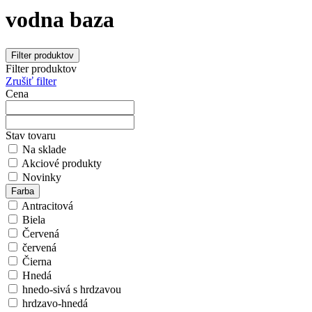
vodna baza
Filter produktov
Filter produktov
Zrušiť filter
Cena
Stav tovaru
Na sklade
Akciové produkty
Novinky
Farba
Antracitová
Biela
Červená
červená
Čierna
Hnedá
hnedo-sivá s hrdzavou
hrdzavo-hnedá