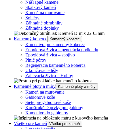
Nášľapné kamene
Skalkový kameň
Kameň na murovanie
Solitéry
Záhradné obrubníky
Záhradné doplnky
Kamenný koberec
Kamenný koberec
Kamenivo pre kamenný koberec
Epoxidová živica – penetrácia podkladu
Epoxidová živica – spojivo
Plnič pórov
Regenerácia kamenného koberca
Ukončovacie lišty
Zalievacia živica – Hobby
Kamenné ploty a múry
Kamenné ploty a múry
Kameň na murovanie
Gabionové koše
Siete pre gabionové koše
Konštrukčné prvky pre gabiony
Kamenivo do gabionov
Všetko pre kameň
Všetko pre kameň