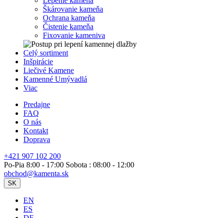
Lepenie kameňa
Škárovanie kameňa
Ochrana kameňa
Čistenie kameňa
Fixovanie kameniva
Celý sortiment
Inšpirácie
Liečivé Kamene
Kamenné Umývadlá
Viac
Predajne
FAQ
O nás
Kontakt
Doprava
+421 907 102 200
Po-Pia 8:00 - 17:00 Sobota : 08:00 - 12:00
obchod@kamenta.sk
SK
EN
ES
DE