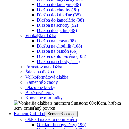
Dlažba do kuchyne
(38)
Dlažba do chodby
(38)
Dlažba do kúpeľne
(38)
Dlažba do kancelárie
(38)
Dlažba na schody
(52)
Dlažba do spálne
(38)
Vonkajšia dlažba
Dlažba na terasu
(98)
Dlažba na chodník
(108)
Dlažba na balkón
(66)
Dlažba okolo bazéna
(108)
Dlažba na schody
(111)
Formátovaná dlažba
Štiepaná dlažba
Veľkoformátová dlažba
Kamenné Schody
Dlažobné kocky
Bazénové lemy
Kamenné obrubníky
Kamenný obklad
Kamenný obklad
Obklad na stenu do interiéru
Obklad do obývačky
(196)