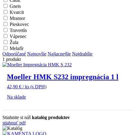
Čadič
Gneis
Kvarcit
Mramor
Pieskovec
Travertín
Vápenec
Žula
Melafír
Odporúčané
Najnovšie
Najlacnejšie
Najdrahšie
1 produkt
Moeller HMK S232 impregnácia 1 l
42,90
€
/ ks
(s DPH)
Na sklade
Stiahnite si náš
katalóg produktov
stiahnuť pdf