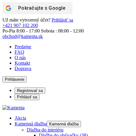
Pokračujte s
Google
Už máte vytvorený účet?
Prihlásiť sa
+421 907 102 200
Po-Pia 8:00 - 17:00 Sobota : 08:00 - 12:00
obchod@kamenta.sk
Predajne
FAQ
O nás
Kontakt
Doprava
Prihlásenie
Registrovať sa
Prihlásiť sa
Akcia
Kamenná dlažba
Kamenná dlažba
Dlažba do interiéru
Dlažba do obývačky
(38)