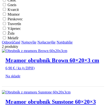
Čadič
Gneis
Kvarcit
Mramor
Pieskovec
Travertín
Vápenec
Žula
Melafír
Odporúčané
Najnovšie
Najlacnejšie
Najdrahšie
2 produkty
Mramor obrubník Brown 60×20×3 cm
6,90
€
/ ks
(s DPH)
Na sklade
Mramor obrubník Sunstone 60×20×3