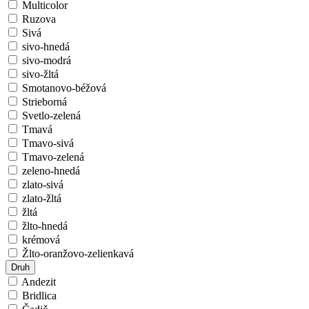
Multicolor
Ruzova
Sivá
sivo-hnedá
sivo-modrá
sivo-žltá
Smotanovo-béžová
Strieborná
Svetlo-zelená
Tmavá
Tmavo-sivá
Tmavo-zelená
zeleno-hnedá
zlato-sivá
zlato-žltá
žltá
žlto-hnedá
krémová
Žlto-oranžovo-zelienkavá
Druh
Andezit
Bridlica