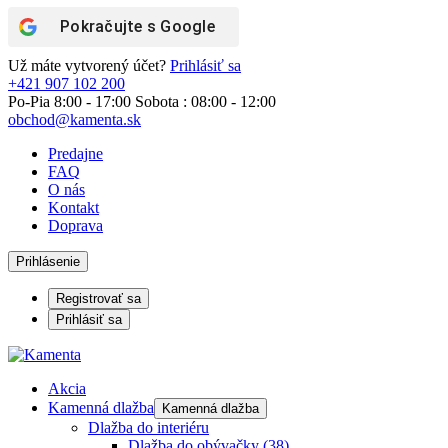
Pokračujte s
Google
Už máte vytvorený účet?
Prihlásiť sa
+421 907 102 200
Po-Pia 8:00 - 17:00 Sobota : 08:00 - 12:00
obchod@kamenta.sk
Predajne
FAQ
O nás
Kontakt
Doprava
Prihlásenie
Registrovať sa
Prihlásiť sa
Akcia
Kamenná dlažba
Kamenná dlažba
Dlažba do interiéru
Dlažba do obývačky
(38)