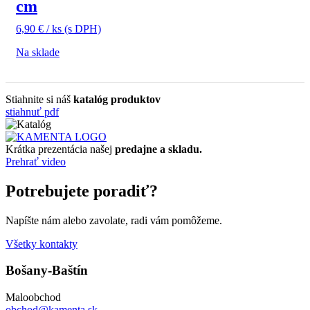
cm
6,90
€
/ ks
(s DPH)
Na sklade
Stiahnite si náš
katalóg produktov
stiahnuť pdf
Krátka prezentácia našej
predajne a skladu.
Prehrať video
Potrebujete poradiť?
Napíšte nám alebo zavolate, radi vám pomôžeme.
Všetky kontakty
Bošany-Baštín
Maloobchod
obchod@kamenta.sk