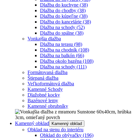
Dlažba do kuchyne
(38)
Dlažba do chodby
(38)
Dlažba do kúpeľne
(38)
Dlažba do kancelárie
(38)
Dlažba na schody
(52)
Dlažba do spálne
(38)
Vonkajšia dlažba
Dlažba na terasu
(98)
Dlažba na chodník
(108)
Dlažba na balkón
(66)
Dlažba okolo bazéna
(108)
Dlažba na schody
(111)
Formátovaná dlažba
Štiepaná dlažba
Veľkoformátová dlažba
Kamenné Schody
Dlažobné kocky
Bazénové lemy
Kamenné obrubníky
Kamenný obklad
Kamenný obklad
Obklad na stenu do interiéru
Obklad do obývačky
(196)