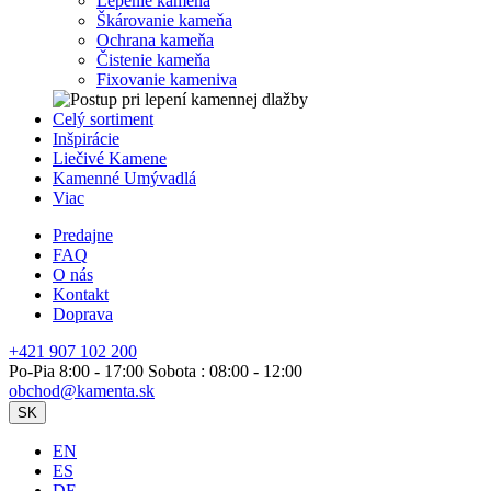
Lepenie kameňa
Škárovanie kameňa
Ochrana kameňa
Čistenie kameňa
Fixovanie kameniva
Celý sortiment
Inšpirácie
Liečivé Kamene
Kamenné Umývadlá
Viac
Predajne
FAQ
O nás
Kontakt
Doprava
+421 907 102 200
Po-Pia 8:00 - 17:00 Sobota : 08:00 - 12:00
obchod@kamenta.sk
SK
EN
ES
DE