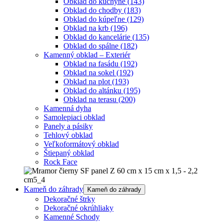
Obklad do kuchyne
(143)
Obklad do chodby
(183)
Obklad do kúpeľne
(129)
Obklad na krb
(196)
Obklad do kancelárie
(135)
Obklad do spálne
(182)
Kamenný obklad – Exteriér
Obklad na fasádu
(192)
Obklad na sokel
(192)
Obklad na plot
(193)
Obklad do altánku
(195)
Obklad na terasu
(200)
Kamenná dyha
Samolepiaci obklad
Panely a pásiky
Tehlový obklad
Veľkoformátový obklad
Štiepaný obklad
Rock Face
Kameň do záhrady
Kameň do záhrady
Dekoračné štrky
Dekoračné okrúhliaky
Kamenné Schody