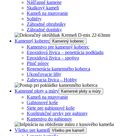
Nášľapné kamene
Skalkový kameň
Kameň na murovanie
Solitéry
Záhradné obrubníky
Záhradné doplnky
Kamenný koberec
Kamenný koberec
Kamenivo pre kamenný koberec
Epoxidová živica – penetrácia podkladu
Epoxidová živica – spojivo
Plnič pórov
Regenerácia kamenného koberca
Ukončovacie lišty
Zalievacia živica – Hobby
Kamenné ploty a múry
Kamenné ploty a múry
Kameň na murovanie
Gabionové koše
Siete pre gabionové koše
Konštrukčné prvky pre gabiony
Kamenivo do gabionov
Všetko pre kameň
Všetko pre kameň