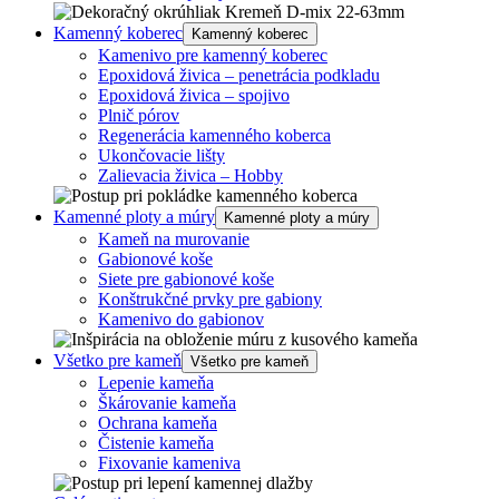
Kamenný koberec
Kamenný koberec
Kamenivo pre kamenný koberec
Epoxidová živica – penetrácia podkladu
Epoxidová živica – spojivo
Plnič pórov
Regenerácia kamenného koberca
Ukončovacie lišty
Zalievacia živica – Hobby
Kamenné ploty a múry
Kamenné ploty a múry
Kameň na murovanie
Gabionové koše
Siete pre gabionové koše
Konštrukčné prvky pre gabiony
Kamenivo do gabionov
Všetko pre kameň
Všetko pre kameň
Lepenie kameňa
Škárovanie kameňa
Ochrana kameňa
Čistenie kameňa
Fixovanie kameniva