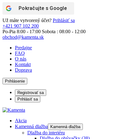
Pokračujte s
Google
Už máte vytvorený účet?
Prihlásiť sa
+421 907 102 200
Po-Pia 8:00 - 17:00 Sobota : 08:00 - 12:00
obchod@kamenta.sk
Predajne
FAQ
O nás
Kontakt
Doprava
Prihlásenie
Registrovať sa
Prihlásiť sa
Akcia
Kamenná dlažba
Kamenná dlažba
Dlažba do interiéru
Dlažba do obývačky
(38)