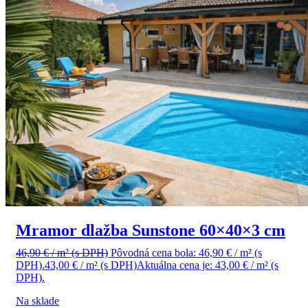
Mramor dlažba Sunstone 60×40×3 cm
46,90
€
/ m²
(s DPH)
Pôvodná cena bola: 46,90 € / m² (s
DPH).
43,00
€
/ m²
(s DPH)
Aktuálna cena je: 43,00 € / m² (s
DPH).
Na sklade