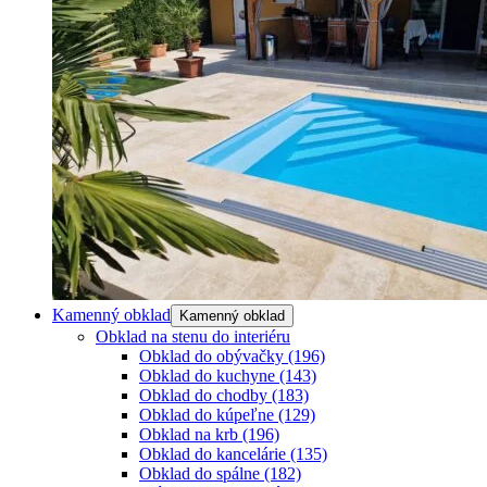
Kamenný obklad
Kamenný obklad
Obklad na stenu do interiéru
Obklad do obývačky
(196)
Obklad do kuchyne
(143)
Obklad do chodby
(183)
Obklad do kúpeľne
(129)
Obklad na krb
(196)
Obklad do kancelárie
(135)
Obklad do spálne
(182)