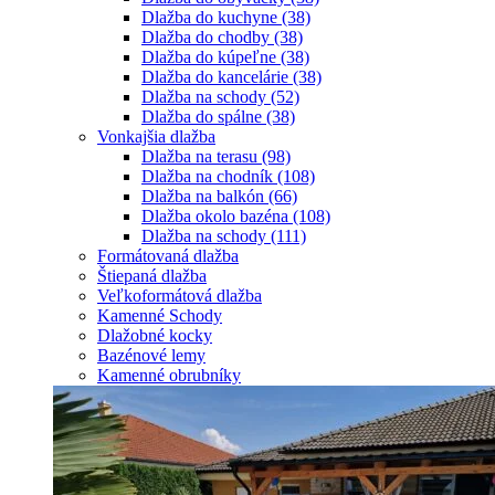
Dlažba do kuchyne
(38)
Dlažba do chodby
(38)
Dlažba do kúpeľne
(38)
Dlažba do kancelárie
(38)
Dlažba na schody
(52)
Dlažba do spálne
(38)
Vonkajšia dlažba
Dlažba na terasu
(98)
Dlažba na chodník
(108)
Dlažba na balkón
(66)
Dlažba okolo bazéna
(108)
Dlažba na schody
(111)
Formátovaná dlažba
Štiepaná dlažba
Veľkoformátová dlažba
Kamenné Schody
Dlažobné kocky
Bazénové lemy
Kamenné obrubníky