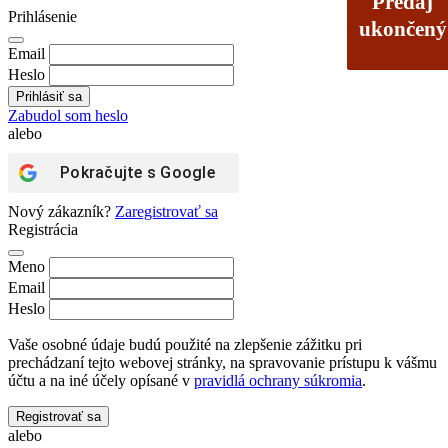
Predaj
Predaj
Prihlásenie
ukončený
ukončený
Email
Heslo
Zabudol som heslo
alebo
Pokračujte s
Google
Nový zákazník?
Zaregistrovať sa
Registrácia
Meno
Email
Heslo
Vaše osobné údaje budú použité na zlepšenie zážitku pri
prechádzaní tejto webovej stránky, na spravovanie prístupu k vášmu
účtu a na iné účely opísané v
pravidlá ochrany súkromia
.
Registrovať sa
alebo