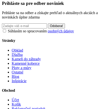
Prihláste sa pre odber noviniek
Prihláste sa na odber a získajte prehľad o aktuálnych akciách a
novinkách úplne zdarma
Odoberať
Súhlasím so spracovaním
osobných údajov
Stránky
Obklad
Dlažba
Kameň do záhrady
Kamenné koberce
Ploty a múry
Ostatné
Blog
Inšpirácie
Obchod
Účet
Košík
Reklamačný poriadok