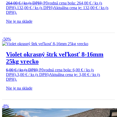
264,00
€
/ ks
(s DPH)
Pôvodná cena bola: 264,00 € / ks (s
DPH).
132,00
€
/ ks
(s DPH)
Aktuálna cena je: 132,00 € / ks (s
DPH).
Nie je na sklade
-50%
Violet okrasný štrk veľkosť 8-16mm
25kg vrecko
6,00
€
/ ks
(s DPH)
Pôvodná cena bola: 6,00 € / ks (s
DPH).
3,00
€
/ ks
(s DPH)
Aktuálna cena je: 3,00 € / ks (s
DPH).
Nie je na sklade
-8%