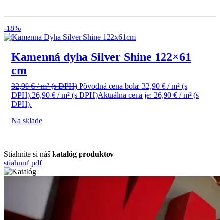
-18%
Kamenná dyha Silver Shine 122×61
cm
32,90
€
/ m²
(s DPH)
Pôvodná cena bola: 32,90 € / m² (s
DPH).
26,90
€
/ m²
(s DPH)
Aktuálna cena je: 26,90 € / m² (s
DPH).
Na sklade
Stiahnite si náš
katalóg produktov
stiahnuť pdf