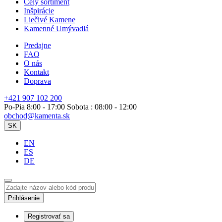
Celý sortiment
Inšpirácie
Liečivé Kamene
Kamenné Umývadlá
Predajne
FAQ
O nás
Kontakt
Doprava
+421 907 102 200
Po-Pia 8:00 - 17:00 Sobota : 08:00 - 12:00
obchod@kamenta.sk
SK
EN
ES
DE
Prihlásenie
Registrovať sa