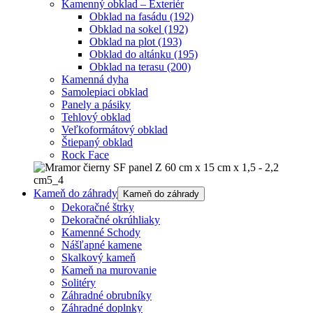
Kamenný obklad – Exteriér
Obklad na fasádu
(192)
Obklad na sokel
(192)
Obklad na plot
(193)
Obklad do altánku
(195)
Obklad na terasu
(200)
Kamenná dyha
Samolepiaci obklad
Panely a pásiky
Tehlový obklad
Veľkoformátový obklad
Štiepaný obklad
Rock Face
Kameň do záhrady
Kameň do záhrady
Dekoračné štrky
Dekoračné okrúhliaky
Kamenné Schody
Nášľapné kamene
Skalkový kameň
Kameň na murovanie
Solitéry
Záhradné obrubníky
Záhradné doplnky