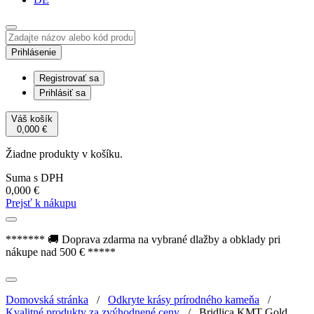
Prihlásenie
Registrovať sa
Prihlásiť sa
Váš košík
0,000
€
Žiadne produkty v košíku.
Suma s DPH
0,000
€
Prejsť k nákupu
******* 🚚 Doprava zdarma na vybrané dlažby a obklady pri
nákupe nad 500 € *****
Domovská stránka
/
Odkryte krásy prírodného kameňa
/
Kvalitné produkty za zvýhodnené ceny
/
Bridlica KMT Gold