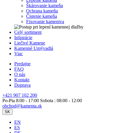
Lepenie kameňa
Škárovanie kameňa
Ochrana kameňa
Čistenie kameňa
Fixovanie kameniva
Celý sortiment
Inšpirácie
Liečivé Kamene
Kamenné Umývadlá
Viac
Predajne
FAQ
O nás
Kontakt
Doprava
+421 907 102 200
Po-Pia 8:00 - 17:00 Sobota : 08:00 - 12:00
obchod@kamenta.sk
SK
EN
ES
DE