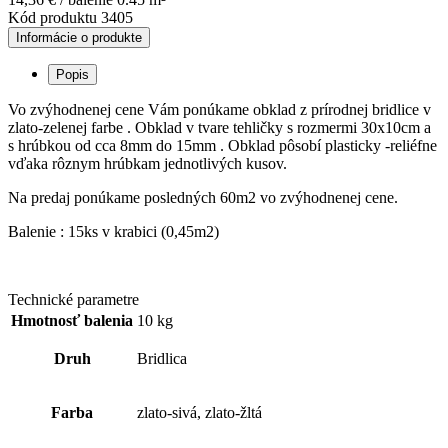
Kód produktu
3405
Informácie o produkte
Popis
Vo zvýhodnenej cene Vám ponúkame obklad z prírodnej bridlice v
zlato-zelenej farbe . Obklad v tvare tehličky s rozmermi 30x10cm a
s hrúbkou od cca 8mm do 15mm . Obklad pôsobí plasticky -reliéfne
vďaka rôznym hrúbkam jednotlivých kusov.
Na predaj ponúkame posledných 60m2 vo zvýhodnenej cene.
Balenie : 15ks v krabici (0,45m2)
Technické parametre
Hmotnosť balenia
10 kg
Druh
Bridlica
Farba
zlato-sivá, zlato-žltá