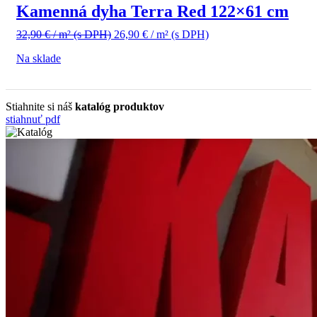
Kamenná dyha Terra Red 122×61 cm
Pôvodná
Aktuálna
32,90
€
/ m²
(s DPH)
26,90
€
/ m²
(s DPH)
cena
cena
Na sklade
bola:
je:
32,90 €
26,90 €
/
/
m²
m²
Stiahnite si náš
katalóg produktov
(s
(s
stiahnuť pdf
DPH).
DPH).