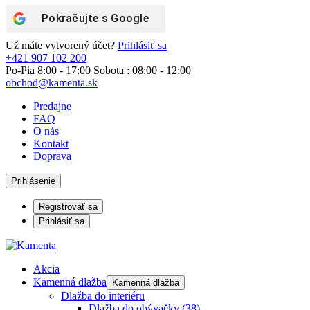
Pokračujte s
Google
Už máte vytvorený účet?
Prihlásiť sa
+421 907 102 200
Po-Pia 8:00 - 17:00 Sobota : 08:00 - 12:00
obchod@kamenta.sk
Predajne
FAQ
O nás
Kontakt
Doprava
Prihlásenie
Registrovať sa
Prihlásiť sa
Akcia
Kamenná dlažba
Kamenná dlažba
Dlažba do interiéru
Dlažba do obývačky
(38)