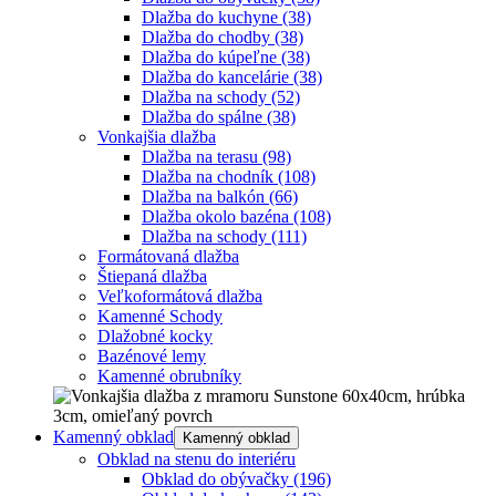
Dlažba do kuchyne
(38)
Dlažba do chodby
(38)
Dlažba do kúpeľne
(38)
Dlažba do kancelárie
(38)
Dlažba na schody
(52)
Dlažba do spálne
(38)
Vonkajšia dlažba
Dlažba na terasu
(98)
Dlažba na chodník
(108)
Dlažba na balkón
(66)
Dlažba okolo bazéna
(108)
Dlažba na schody
(111)
Formátovaná dlažba
Štiepaná dlažba
Veľkoformátová dlažba
Kamenné Schody
Dlažobné kocky
Bazénové lemy
Kamenné obrubníky
Kamenný obklad
Kamenný obklad
Obklad na stenu do interiéru
Obklad do obývačky
(196)