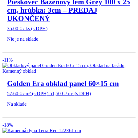
Pieskovec Bazénový lém Grey 100 x 25
cm, hrúbka: 3cm – PREDAJ
UKONČENÝ
35,00
€
/ ks
(s DPH)
Nie je na sklade
-11%
Golden Era obklad panel 60×15 cm
Pôvodná
Aktuálna
57,60
€
/ m²
(s DPH)
51,50
€
/ m²
(s DPH)
cena
cena
Na sklade
bola:
je:
57,60 €
51,50 €
/
/
m²
m²
-18%
(s
(s
DPH).
DPH).