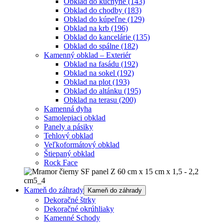
Obklad do kuchyne
(143)
Obklad do chodby
(183)
Obklad do kúpeľne
(129)
Obklad na krb
(196)
Obklad do kancelárie
(135)
Obklad do spálne
(182)
Kamenný obklad – Exteriér
Obklad na fasádu
(192)
Obklad na sokel
(192)
Obklad na plot
(193)
Obklad do altánku
(195)
Obklad na terasu
(200)
Kamenná dyha
Samolepiaci obklad
Panely a pásiky
Tehlový obklad
Veľkoformátový obklad
Štiepaný obklad
Rock Face
Kameň do záhrady
Kameň do záhrady
Dekoračné štrky
Dekoračné okrúhliaky
Kamenné Schody