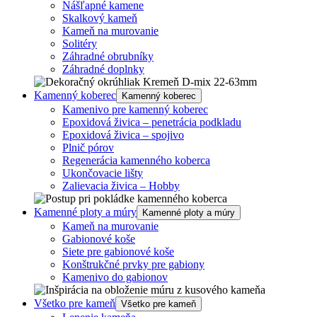
Nášľapné kamene
Skalkový kameň
Kameň na murovanie
Solitéry
Záhradné obrubníky
Záhradné doplnky
Kamenný koberec
Kamenný koberec
Kamenivo pre kamenný koberec
Epoxidová živica – penetrácia podkladu
Epoxidová živica – spojivo
Plnič pórov
Regenerácia kamenného koberca
Ukončovacie lišty
Zalievacia živica – Hobby
Kamenné ploty a múry
Kamenné ploty a múry
Kameň na murovanie
Gabionové koše
Siete pre gabionové koše
Konštrukčné prvky pre gabiony
Kamenivo do gabionov
Všetko pre kameň
Všetko pre kameň