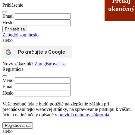
Predaj
Predaj
Prihlásenie
ukončený
ukončený
Email
Heslo
Zabudol som heslo
alebo
Pokračujte s
Google
Nový zákazník?
Zaregistrovať sa
Registrácia
Meno
Email
Heslo
Vaše osobné údaje budú použité na zlepšenie zážitku pri
prechádzaní tejto webovej stránky, na spravovanie prístupu k vášmu
účtu a na iné účely opísané v
pravidlá ochrany súkromia
.
Registrovať sa
alebo