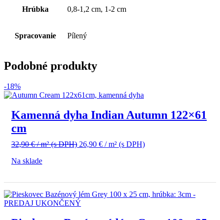
Hrúbka
0,8-1,2 cm, 1-2 cm
Spracovanie
Pílený
Podobné produkty
-18%
Kamenná dyha Indian Autumn 122×61
cm
Pôvodná
Aktuálna
32,90
€
/ m²
(s DPH)
26,90
€
/ m²
(s DPH)
cena
cena
Na sklade
bola:
je:
32,90 €
26,90 €
/
/
m²
m²
(s
(s
DPH).
DPH).