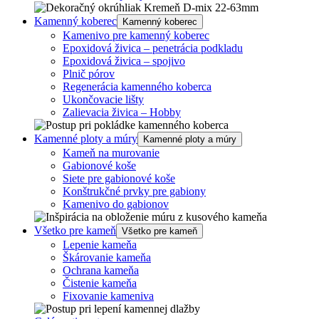
Kamenný koberec
Kamenný koberec
Kamenivo pre kamenný koberec
Epoxidová živica – penetrácia podkladu
Epoxidová živica – spojivo
Plnič pórov
Regenerácia kamenného koberca
Ukončovacie lišty
Zalievacia živica – Hobby
Kamenné ploty a múry
Kamenné ploty a múry
Kameň na murovanie
Gabionové koše
Siete pre gabionové koše
Konštrukčné prvky pre gabiony
Kamenivo do gabionov
Všetko pre kameň
Všetko pre kameň
Lepenie kameňa
Škárovanie kameňa
Ochrana kameňa
Čistenie kameňa
Fixovanie kameniva