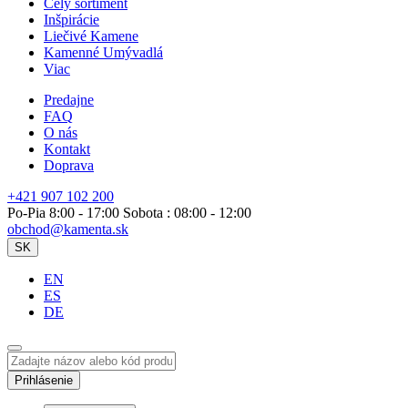
Celý sortiment
Inšpirácie
Liečivé Kamene
Kamenné Umývadlá
Viac
Predajne
FAQ
O nás
Kontakt
Doprava
+421 907 102 200
Po-Pia 8:00 - 17:00 Sobota : 08:00 - 12:00
obchod@kamenta.sk
SK
EN
ES
DE
Prihlásenie