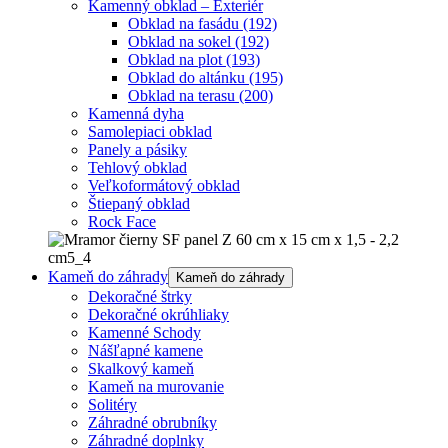
Kamenný obklad – Exteriér
Obklad na fasádu
(192)
Obklad na sokel
(192)
Obklad na plot
(193)
Obklad do altánku
(195)
Obklad na terasu
(200)
Kamenná dyha
Samolepiaci obklad
Panely a pásiky
Tehlový obklad
Veľkoformátový obklad
Štiepaný obklad
Rock Face
Kameň do záhrady
Kameň do záhrady
Dekoračné štrky
Dekoračné okrúhliaky
Kamenné Schody
Nášľapné kamene
Skalkový kameň
Kameň na murovanie
Solitéry
Záhradné obrubníky
Záhradné doplnky