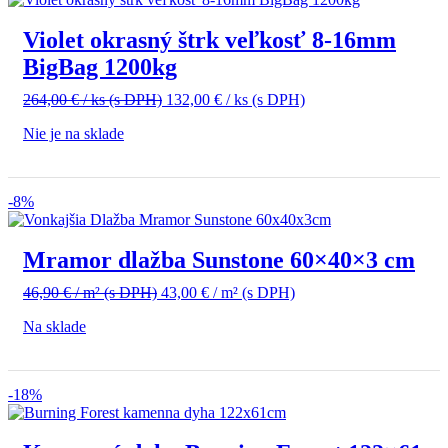
Violet okrasný štrk veľkosť 8-16mm
BigBag 1200kg
Pôvodná
Aktuálna
264,00
€
/ ks
(s DPH)
132,00
€
/ ks
(s DPH)
cena
cena
Nie je na sklade
bola:
je:
264,00 €
132,00 €
/
/
ks
ks
-8%
(s
(s
DPH).
DPH).
Mramor dlažba Sunstone 60×40×3 cm
Pôvodná
Aktuálna
46,90
€
/ m²
(s DPH)
43,00
€
/ m²
(s DPH)
cena
cena
Na sklade
bola:
je:
46,90 €
43,00 €
/
/
m²
m²
-18%
(s
(s
DPH).
DPH).