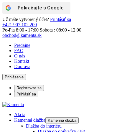
Pokračujte s
Google
Už máte vytvorený účet?
Prihlásiť sa
+421 907 102 200
Po-Pia 8:00 - 17:00 Sobota : 08:00 - 12:00
obchod@kamenta.sk
Predajne
FAQ
O nás
Kontakt
Doprava
Prihlásenie
Registrovať sa
Prihlásiť sa
Akcia
Kamenná dlažba
Kamenná dlažba
Dlažba do interiéru
Dlažba do obývačky
(38)