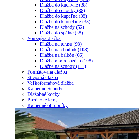
Dlažba do kuchyne
(38)
Dlažba do chodby
(38)
Dlažba do kúpeľne
(38)
Dlažba do kancelárie
(38)
Dlažba na schody
(52)
Dlažba do spálne
(38)
Vonkajšia dlažba
Dlažba na terasu
(98)
Dlažba na chodník
(108)
Dlažba na balkón
(66)
Dlažba okolo bazéna
(108)
Dlažba na schody
(111)
Formátovaná dlažba
Štiepaná dlažba
Veľkoformátová dlažba
Kamenné Schody
Dlažobné kocky
Bazénové lemy
Kamenné obrubníky