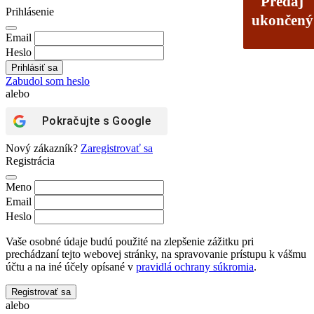
Predaj
Predaj
Prihlásenie
ukončený
ukončený
Email
Heslo
Zabudol som heslo
alebo
Pokračujte s
Google
Nový zákazník?
Zaregistrovať sa
Registrácia
Meno
Email
Heslo
Vaše osobné údaje budú použité na zlepšenie zážitku pri
prechádzaní tejto webovej stránky, na spravovanie prístupu k vášmu
účtu a na iné účely opísané v
pravidlá ochrany súkromia
.
Registrovať sa
alebo