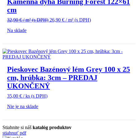
Kamenná dyha Burning Forest 122×61
cm
Pôvodná
Aktuálna
32,90
€
/ m²
(s DPH)
26,90
€
/ m²
(s DPH)
cena
cena
Na sklade
bola:
je:
32,90 €
26,90 €
/
/
m²
m²
(s
(s
DPH).
DPH).
Pieskovec Bazénový lém Grey 100 x 25
cm, hrúbka: 3cm – PREDAJ
UKONČENÝ
35,00
€
/ ks
(s DPH)
Nie je na sklade
Stiahnite si náš
katalóg produktov
stiahnuť pdf