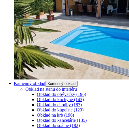
Kamenný obklad
Kamenný obklad
Obklad na stenu do interiéru
Obklad do obývačky
(196)
Obklad do kuchyne
(143)
Obklad do chodby
(183)
Obklad do kúpeľne
(129)
Obklad na krb
(196)
Obklad do kancelárie
(135)
Obklad do spálne
(182)