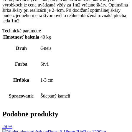
výrobkoch je cena uvádzaná vždy za 1m2 vrátane škáry. Optimálna
šírka škáry pri realizácii je 2-4cm. Pri dodržaní optimálnej škáry
bude z jedného metra štvorcového reálne obložená rovnaká plocha
teda 1m2.
Technické parametre
Hmotnosť balenia
40 kg
Druh
Gneis
Farba
Sivá
Hrúbka
1-3 cm
Spracovanie
Štiepaný kameň
Podobné produkty
-50%