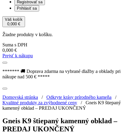
Registrovať sa
Prihlásiť sa
Váš košík
0,000
€
Žiadne produkty v košíku.
Suma s DPH
0,000
€
Prejsť k nákupu
******* 🚚 Doprava zdarma na vybrané dlažby a obklady pri
nákupe nad 500 € *****
Domovská stránka
/
Odkryte krásy prírodného kameňa
/
Kvalitné produkty za zvýhodnené ceny
/
Gneis K9 štiepaný
kamenný obklad – PREDAJ UKONČENÝ
Gneis K9 štiepaný kamenný obklad –
PREDAJ UKONČENÝ