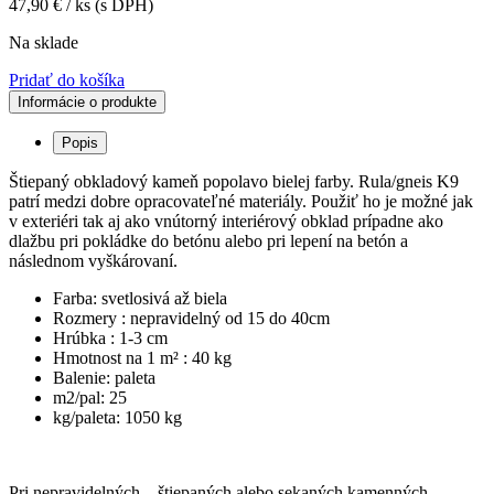
47,90
€
/ ks
(s DPH)
Na sklade
Pridať do košíka
Informácie o produkte
Popis
Štiepaný obkladový kameň popolavo bielej farby. Rula/gneis K9
patrí medzi dobre opracovateľné materiály. Použiť ho je možné jak
v exteriéri tak aj ako vnútorný interiérový obklad prípadne ako
dlažbu pri pokládke do betónu alebo pri lepení na betón a
následnom vyškárovaní.
Farba: svetlosivá až biela
Rozmery : nepravidelný od 15 do 40cm
Hrúbka : 1-3 cm
Hmotnost na 1 m² : 40 kg
Balenie: paleta
m2/pal: 25
kg/paleta: 1050 kg
Pri nepravidelných – štiepaných alebo sekaných kamenných