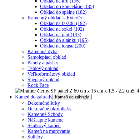
Obklad na krb
(196)
Obklad do kancelárie
(135)
Obklad do spálne
(182)
Kamenný obklad – Exteriér
Obklad na fasádu
(192)
Obklad na sokel
(192)
Obklad na plot
(193)
Obklad do altánku
(195)
Obklad na terasu
(200)
Kamenná dyha
Samolepiaci obklad
Panely a pásiky
Tehlový obklad
Veľkoformátový obklad
Štiepaný obklad
Rock Face
Kameň do záhrady
Kameň do záhrady
Dekoračné štrky
Dekoračné okrúhliaky
Kamenné Schody
Nášľapné kamene
Skalkový kameň
Kameň na murovanie
Solitéry