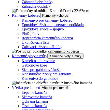
Záhradné obrubníky
Záhradné doplnky
Kamenný koberec
Kamenný koberec
Kamenivo pre kamenný koberec
Epoxidová živica – penetrácia podkladu
Epoxidová živica – spojivo
Plnič pórov
Regenerácia kamenného koberca
Ukončovacie lišty
Zalievacia živica – Hobby
Kamenné ploty a múry
Kamenné ploty a múry
Kameň na murovanie
Gabionové koše
Siete pre gabionové koše
Konštrukčné prvky pre gabiony
Kamenivo do gabionov
Všetko pre kameň
Všetko pre kameň
Lepenie kameňa
Škárovanie kameňa
Ochrana kameňa
Čistenie kameňa