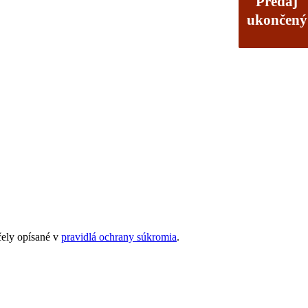
Predaj
Predaj
Predaj
ukončený
ukončený
ukončený
čely opísané v
pravidlá ochrany súkromia
.