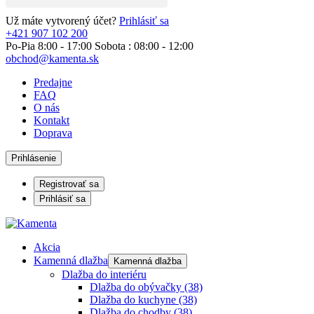
Už máte vytvorený účet?
Prihlásiť sa
+421 907 102 200
Po-Pia 8:00 - 17:00 Sobota : 08:00 - 12:00
obchod@kamenta.sk
Predajne
FAQ
O nás
Kontakt
Doprava
Prihlásenie
Registrovať sa
Prihlásiť sa
Akcia
Kamenná dlažba
Kamenná dlažba
Dlažba do interiéru
Dlažba do obývačky
(38)
Dlažba do kuchyne
(38)
Dlažba do chodby
(38)