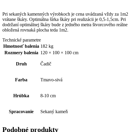
Pri sekaných kamenných výrobkoch je cena uvádzaná vždy za 1m2
vrátane škáry. Optimálna šírka škáry pri realizácii je 0,5-1,5cm. Pri
dodržaní optimálnej škáry bude z jedného metra štvorcového reálne
obložená rovnaká plocha teda 1m2.
Technické parametre
Hmotnosť balenia
182 kg
Rozmery balenia
120 × 100 × 100 cm
Druh
Čadič
Farba
Tmavo-sivá
Hrúbka
8-10 cm
Spracovanie
Sekaný kameň
Podobné produkty