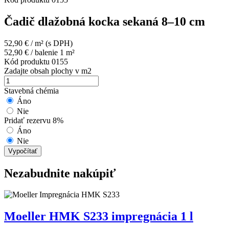
Čadič dlažobná kocka sekaná 8–10 cm
52,90
€
/ m²
(s DPH)
52,90
€
/ balenie 1 m²
Kód produktu
0155
Zadajte obsah plochy v m2
Stavebná chémia
Áno
Nie
Pridať rezervu 8%
Áno
Nie
Vypočítať
Nezabudnite nakúpiť
Moeller HMK S233 impregnácia 1 l