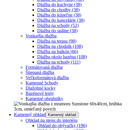
Dlažba do kuchyne
(38)
Dlažba do chodby
(38)
Dlažba do kúpeľne
(38)
Dlažba do kancelárie
(38)
Dlažba na schody
(52)
Dlažba do spálne
(38)
Vonkajšia dlažba
Dlažba na terasu
(98)
Dlažba na chodník
(108)
Dlažba na balkón
(66)
Dlažba okolo bazéna
(108)
Dlažba na schody
(111)
Formátovaná dlažba
Štiepaná dlažba
Veľkoformátová dlažba
Kamenné Schody
Dlažobné kocky
Bazénové lemy
Kamenné obrubníky
Kamenný obklad
Kamenný obklad
Obklad na stenu do interiéru
Obklad do obývačky
(196)