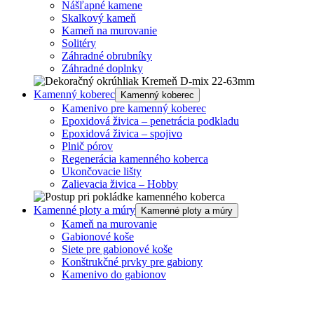
Nášľapné kamene
Skalkový kameň
Kameň na murovanie
Solitéry
Záhradné obrubníky
Záhradné doplnky
Kamenný koberec
Kamenný koberec
Kamenivo pre kamenný koberec
Epoxidová živica – penetrácia podkladu
Epoxidová živica – spojivo
Plnič pórov
Regenerácia kamenného koberca
Ukončovacie lišty
Zalievacia živica – Hobby
Kamenné ploty a múry
Kamenné ploty a múry
Kameň na murovanie
Gabionové koše
Siete pre gabionové koše
Konštrukčné prvky pre gabiony
Kamenivo do gabionov