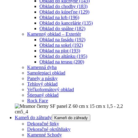
Obklad do kuchyne
(143)
Obklad do chodby
(183)
Obklad do kúpeľne
(129)
Obklad na krb
(196)
Obklad do kancelárie
(135)
Obklad do spálne
(182)
Kamenný obklad – Exteriér
Obklad na fasádu
(192)
Obklad na sokel
(192)
Obklad na plot
(193)
Obklad do altánku
(195)
Obklad na terasu
(200)
Kamenná dyha
Samolepiaci obklad
Panely a pásiky
Tehlový obklad
Veľkoformátový obklad
Štiepaný obklad
Rock Face
Kameň do záhrady
Kameň do záhrady
Dekoračné štrky
Dekoračné okrúhliaky
Kamenné Schody