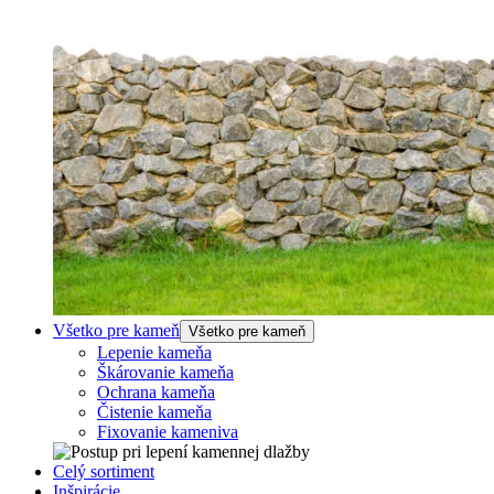
Všetko pre kameň
Všetko pre kameň
Lepenie kameňa
Škárovanie kameňa
Ochrana kameňa
Čistenie kameňa
Fixovanie kameniva
Celý sortiment
Inšpirácie