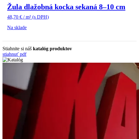
Žula dlažobná kocka sekaná 8–10 cm
48,70
€
/ m²
(s DPH)
Na sklade
Stiahnite si náš
katalóg produktov
stiahnuť pdf