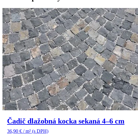
Čadič dlažobná kocka sekaná 4–6 cm
36,90
€
/ m²
(s DPH)