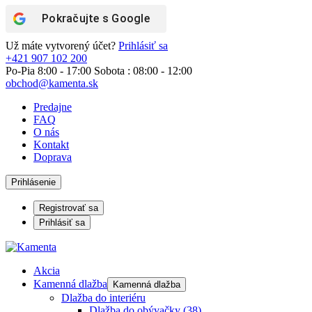
Pokračujte s
Google
Už máte vytvorený účet?
Prihlásiť sa
+421 907 102 200
Po-Pia 8:00 - 17:00 Sobota : 08:00 - 12:00
obchod@kamenta.sk
Predajne
FAQ
O nás
Kontakt
Doprava
Prihlásenie
Registrovať sa
Prihlásiť sa
Akcia
Kamenná dlažba
Kamenná dlažba
Dlažba do interiéru
Dlažba do obývačky
(38)