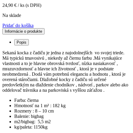
24,90
€
/ ks
(s DPH)
Na sklade
Pridať do košíka
Informácie o produkte
Popis
Sekaná kocka z čadiču je jedna z najodolnejších vo svojej triede.
Má typickú tmavosivú , niekedy až čiernu farbu .Má vynikajúce
vlastnosti a to je hlavne obrovská tvrdosť, nízka nasiakavosť ,
mrazuvzdornosť a hlavne ich životnosť , ktorá je v podstate
neobmedzená . Dodá vám potrebnú eleganciu a hodnotu , ktorá je
overená stáročiami. Dlažobné kocky z čadiču sú určené
predovšetkým na dlaždenie chodníkov , nádvorí , parkov alebo ako
oddelovač trávnika a na parkoviská s vyššou záťažou .
Farba: čierna
Hmotnosť na 1 m² : 182 kg
Rozmery : 8 – 10 cm
Balenie: bigbag
m2/bigbag: 5,5 m2
kg/paleta: 1150kg