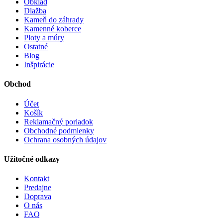
Obklad
Dlažba
Kameň do záhrady
Kamenné koberce
Ploty a múry
Ostatné
Blog
Inšpirácie
Obchod
Účet
Košík
Reklamačný poriadok
Obchodné podmienky
Ochrana osobných údajov
Užitočné odkazy
Kontakt
Predajne
Doprava
O nás
FAQ