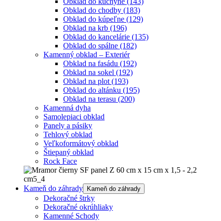
Obklad do kuchyne
(143)
Obklad do chodby
(183)
Obklad do kúpeľne
(129)
Obklad na krb
(196)
Obklad do kancelárie
(135)
Obklad do spálne
(182)
Kamenný obklad – Exteriér
Obklad na fasádu
(192)
Obklad na sokel
(192)
Obklad na plot
(193)
Obklad do altánku
(195)
Obklad na terasu
(200)
Kamenná dyha
Samolepiaci obklad
Panely a pásiky
Tehlový obklad
Veľkoformátový obklad
Štiepaný obklad
Rock Face
Kameň do záhrady
Kameň do záhrady
Dekoračné štrky
Dekoračné okrúhliaky
Kamenné Schody