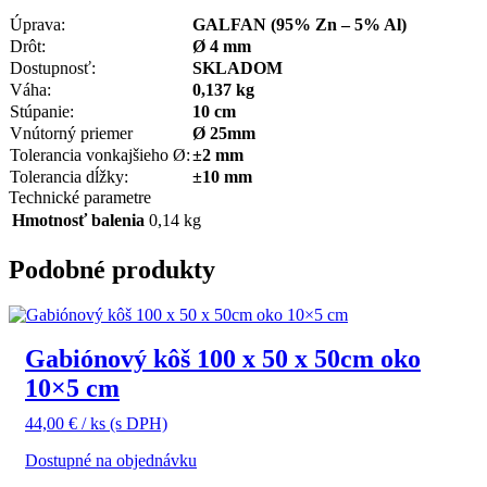
Úprava:
GALFAN (95% Zn – 5% Al)
Drôt:
Ø 4 mm
Dostupnosť:
SKLADOM
Váha:
0,137 kg
Stúpanie:
10 cm
Vnútorný priemer
Ø 25mm
Tolerancia vonkajšieho Ø:
±2 mm
Tolerancia dĺžky:
±10 mm
Technické parametre
Hmotnosť balenia
0,14 kg
Podobné produkty
Gabiónový kôš 100 x 50 x 50cm oko
10×5 cm
44,00
€
/ ks
(s DPH)
Dostupné na objednávku