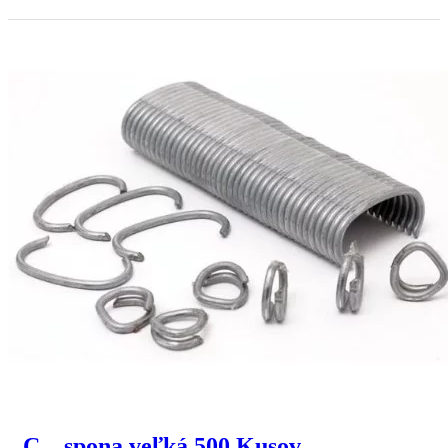
C – spona veľká 500 Kusov