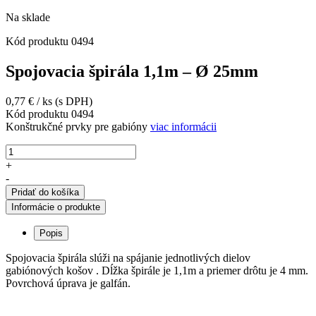
Na sklade
Kód produktu
0494
Spojovacia špirála 1,1m – Ø 25mm
0,77
€
/ ks
(s DPH)
Kód produktu
0494
Konštrukčné prvky pre gabióny
viac informácii
množstvo
Spojovacia
+
špirála
-
1,1m
Pridať do košíka
–
Informácie o produkte
Ø
25mm
Popis
Spojovacia špirála slúži na spájanie jednotlivých dielov
gabiónových košov . Dĺžka špirále je 1,1m a priemer drôtu je 4 mm.
Povrchová úprava je galfán.