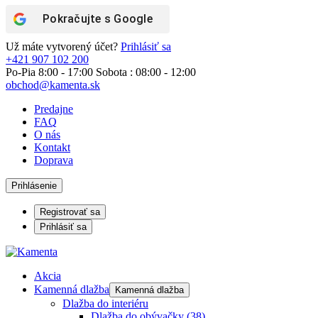
Pokračujte s
Google
Už máte vytvorený účet?
Prihlásiť sa
+421 907 102 200
Po-Pia 8:00 - 17:00 Sobota : 08:00 - 12:00
obchod@kamenta.sk
Predajne
FAQ
O nás
Kontakt
Doprava
Prihlásenie
Registrovať sa
Prihlásiť sa
Akcia
Kamenná dlažba
Kamenná dlažba
Dlažba do interiéru
Dlažba do obývačky
(38)