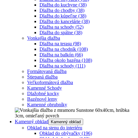
Dlažba do kuchyne
(38)
Dlažba do chodby
(38)
Dlažba do kúpeľne
(38)
Dlažba do kancelárie
(38)
Dlažba na schody
(52)
Dlažba do spálne
(38)
Vonkajšia dlažba
Dlažba na terasu
(98)
Dlažba na chodník
(108)
Dlažba na balkón
(66)
Dlažba okolo bazéna
(108)
Dlažba na schody
(111)
Formátovaná dlažba
Štiepaná dlažba
Veľkoformátová dlažba
Kamenné Schody
Dlažobné kocky
Bazénové lemy
Kamenné obrubníky
Kamenný obklad
Kamenný obklad
Obklad na stenu do interiéru
Obklad do obývačky
(196)