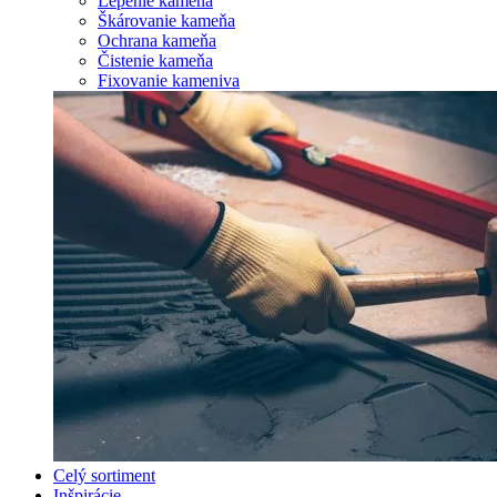
Lepenie kameňa
Škárovanie kameňa
Ochrana kameňa
Čistenie kameňa
Fixovanie kameniva
Celý sortiment
Inšpirácie