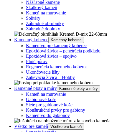
Nášľapné kamene
Skalkový kameň
Kameň na murovanie
Solitéry
Záhradné obrubníky
Záhradné doplnky
Kamenný koberec
Kamenný koberec
Kamenivo pre kamenný koberec
Epoxidová živica – penetrácia podkladu
Epoxidová živica – spojivo
Plnič pórov
Regenerácia kamenného koberca
Ukončovacie lišty
Zalievacia živica – Hobby
Kamenné ploty a múry
Kamenné ploty a múry
Kameň na murovanie
Gabionové koše
Siete pre gabionové koše
Konštrukčné prvky pre gabiony
Kamenivo do gabionov
Všetko pre kameň
Všetko pre kameň