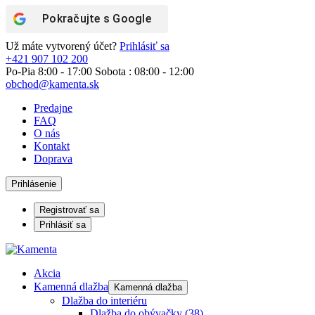
Pokračujte s
Google
Už máte vytvorený účet?
Prihlásiť sa
+421 907 102 200
Po-Pia 8:00 - 17:00 Sobota : 08:00 - 12:00
obchod@kamenta.sk
Predajne
FAQ
O nás
Kontakt
Doprava
Prihlásenie
Registrovať sa
Prihlásiť sa
Akcia
Kamenná dlažba
Kamenná dlažba
Dlažba do interiéru
Dlažba do obývačky
(38)