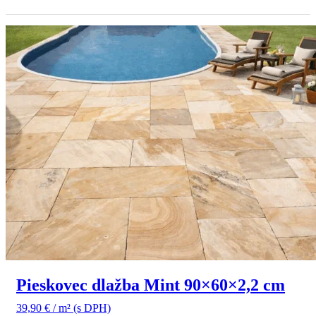
Pieskovec dlažba Mint 90×60×2,2 cm
39,90
€
/ m²
(s DPH)