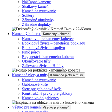
Nášľapné kamene
Skalkový kameň
Kameň na murovanie
Solitéry
Záhradné obrubníky
Záhradné doplnky
Kamenný koberec
Kamenný koberec
Kamenivo pre kamenný koberec
Epoxidová živica – penetrácia podkladu
Epoxidová živica – spojivo
Plnič pórov
Regenerácia kamenného koberca
Ukončovacie lišty
Zalievacia živica – Hobby
Kamenné ploty a múry
Kamenné ploty a múry
Kameň na murovanie
Gabionové koše
Siete pre gabionové koše
Konštrukčné prvky pre gabiony
Kamenivo do gabionov
Všetko pre kameň
Všetko pre kameň