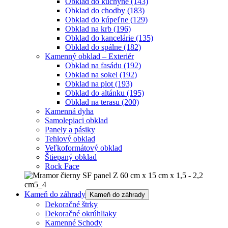
Obklad do kuchyne
(143)
Obklad do chodby
(183)
Obklad do kúpeľne
(129)
Obklad na krb
(196)
Obklad do kancelárie
(135)
Obklad do spálne
(182)
Kamenný obklad – Exteriér
Obklad na fasádu
(192)
Obklad na sokel
(192)
Obklad na plot
(193)
Obklad do altánku
(195)
Obklad na terasu
(200)
Kamenná dyha
Samolepiaci obklad
Panely a pásiky
Tehlový obklad
Veľkoformátový obklad
Štiepaný obklad
Rock Face
Kameň do záhrady
Kameň do záhrady
Dekoračné štrky
Dekoračné okrúhliaky
Kamenné Schody