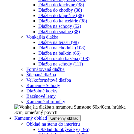
Dlažba do kuchyne
(38)
Dlažba do chodby
(38)
Dlažba do kúpeľne
(38)
Dlažba do kancelárie
(38)
Dlažba na schody
(52)
Dlažba do spálne
(38)
Vonkajšia dlažba
Dlažba na terasu
(98)
Dlažba na chodník
(108)
Dlažba na balkón
(66)
Dlažba okolo bazéna
(108)
Dlažba na schody
(111)
Formátovaná dlažba
Štiepaná dlažba
Veľkoformátová dlažba
Kamenné Schody
Dlažobné kocky
Bazénové lemy
Kamenné obrubníky
Kamenný obklad
Kamenný obklad
Obklad na stenu do interiéru
Obklad do obývačky
(196)