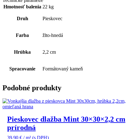
Technické parametre
Hmotnosť balenia
22 kg
Druh
Pieskovec
Farba
žlto-hnedá
Hrúbka
2,2 cm
Spracovanie
Formátovaný kameň
Podobné produkty
Pieskovec dlažba Mint 30×30×2,2 cm
prírodná
39,90
€
/ m²
(s DPH)