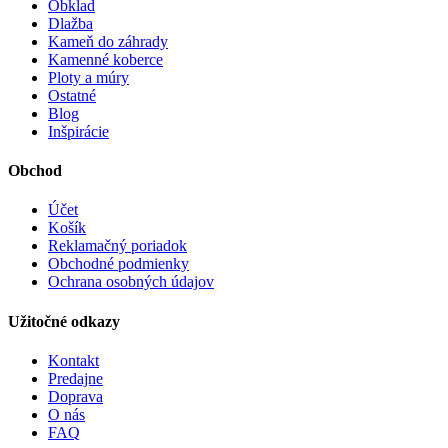
Obklad
Dlažba
Kameň do záhrady
Kamenné koberce
Ploty a múry
Ostatné
Blog
Inšpirácie
Obchod
Účet
Košík
Reklamačný poriadok
Obchodné podmienky
Ochrana osobných údajov
Užitočné odkazy
Kontakt
Predajne
Doprava
O nás
FAQ