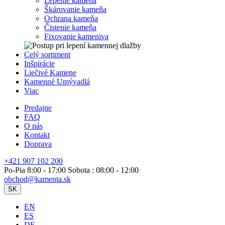
Lepenie kameňa
Škárovanie kameňa
Ochrana kameňa
Čistenie kameňa
Fixovanie kameniva
Celý sortiment
Inšpirácie
Liečivé Kamene
Kamenné Umývadlá
Viac
Predajne
FAQ
O nás
Kontakt
Doprava
+421 907 102 200
Po-Pia 8:00 - 17:00 Sobota : 08:00 - 12:00
obchod@kamenta.sk
SK
EN
ES
DE