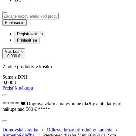
Prihlásenie
Registrovať sa
Prihlásiť sa
Váš košík
0,000
€
Žiadne produkty v košíku.
Suma s DPH
0,000
€
Prejsť k nákupu
******* 🚚 Doprava zdarma na vybrané dlažby a obklady pri
nákupe nad 500 € *****
Domovská stránka
/
Odkryte krásy prírodného kameňa
/
Kamenná dlažba
/
Pieskovec dlažba Mint 60×60×2,2 cm