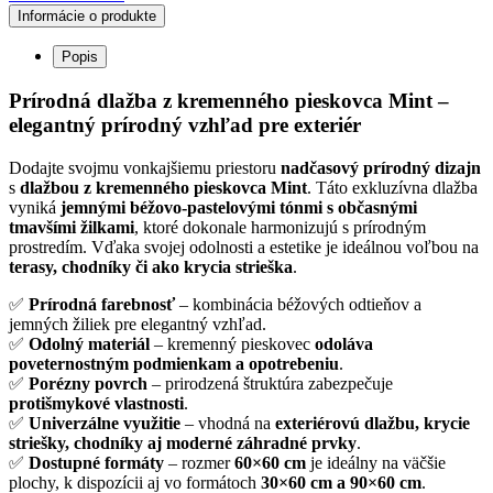
Informácie o produkte
Popis
Prírodná dlažba z kremenného pieskovca Mint –
elegantný prírodný vzhľad pre exteriér
Dodajte svojmu vonkajšiemu priestoru
nadčasový prírodný dizajn
s
dlažbou z kremenného pieskovca Mint
. Táto exkluzívna dlažba
vyniká
jemnými béžovo-pastelovými tónmi s občasnými
tmavšími žilkami
, ktoré dokonale harmonizujú s prírodným
prostredím. Vďaka svojej odolnosti a estetike je ideálnou voľbou na
terasy, chodníky či ako krycia strieška
.
✅
Prírodná farebnosť
– kombinácia béžových odtieňov a
jemných žiliek pre elegantný vzhľad.
✅
Odolný materiál
– kremenný pieskovec
odoláva
poveternostným podmienkam a opotrebeniu
.
✅
Porézny povrch
– prirodzená štruktúra zabezpečuje
protišmykové vlastnosti
.
✅
Univerzálne využitie
– vhodná na
exteriérovú dlažbu, krycie
striešky, chodníky aj moderné záhradné prvky
.
✅
Dostupné formáty
– rozmer
60×60 cm
je ideálny na väčšie
plochy, k dispozícii aj vo formátoch
30×60 cm a 90×60 cm
.