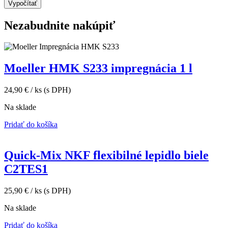
Vypočítať
Nezabudnite nakúpiť
Moeller HMK S233 impregnácia 1 l
24,90
€
/ ks
(s DPH)
Na sklade
Pridať do košíka
Quick-Mix NKF flexibilné lepidlo biele
C2TES1
25,90
€
/ ks
(s DPH)
Na sklade
Pridať do košíka