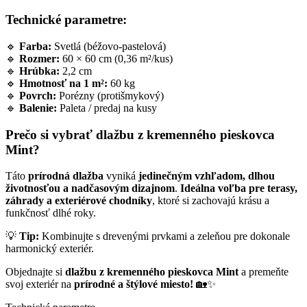
Technické parametre:
🔹
Farba:
Svetlá (béžovo-pastelová)
🔹
Rozmer:
60 × 60 cm (0,36 m²/kus)
🔹
Hrúbka:
2,2 cm
🔹
Hmotnosť na 1 m²:
60 kg
🔹
Povrch:
Porézny (protišmykový)
🔹
Balenie:
Paleta / predaj na kusy
Prečo si vybrať dlažbu z kremenného pieskovca
Mint?
Táto
prírodná dlažba
vyniká
jedinečným vzhľadom, dlhou
životnosťou a nadčasovým dizajnom
.
Ideálna voľba pre terasy,
záhrady a exteriérové chodníky
, ktoré si zachovajú krásu a
funkčnosť dlhé roky.
💡
Tip:
Kombinujte s drevenými prvkami a zeleňou pre dokonale
harmonický exteriér.
Objednajte si
dlažbu z kremenného pieskovca Mint
a premeňte
svoj exteriér na
prírodné a štýlové miesto!
🏡✨