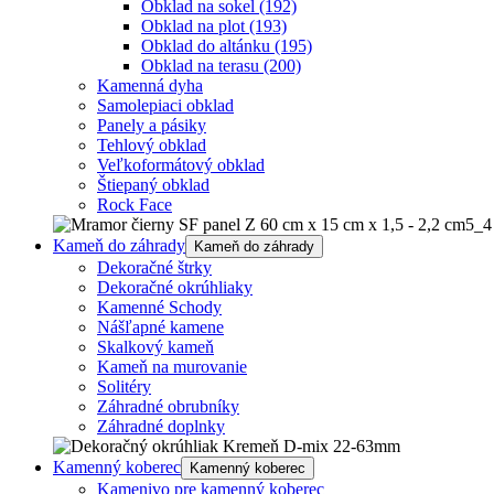
Obklad na sokel
(192)
Obklad na plot
(193)
Obklad do altánku
(195)
Obklad na terasu
(200)
Kamenná dyha
Samolepiaci obklad
Panely a pásiky
Tehlový obklad
Veľkoformátový obklad
Štiepaný obklad
Rock Face
Kameň do záhrady
Kameň do záhrady
Dekoračné štrky
Dekoračné okrúhliaky
Kamenné Schody
Nášľapné kamene
Skalkový kameň
Kameň na murovanie
Solitéry
Záhradné obrubníky
Záhradné doplnky
Kamenný koberec
Kamenný koberec
Kamenivo pre kamenný koberec