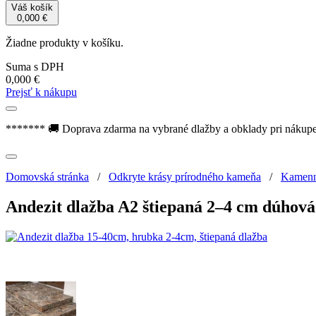
Váš košík
0,000
€
Žiadne produkty v košíku.
Suma s DPH
0,000
€
Prejsť k nákupu
******* 🚚 Doprava zdarma na vybrané dlažby a obklady pri nákup
Domovská stránka
/
Odkryte krásy prírodného kameňa
/
Kamenn
Andezit dlažba A2 štiepaná 2–4 cm dúhová