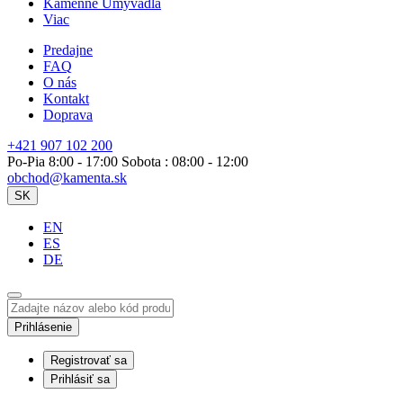
Kamenné Umývadlá
Viac
Predajne
FAQ
O nás
Kontakt
Doprava
+421 907 102 200
Po-Pia 8:00 - 17:00 Sobota : 08:00 - 12:00
obchod@kamenta.sk
SK
EN
ES
DE
Prihlásenie
Registrovať sa
Prihlásiť sa