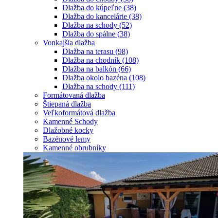
Dlažba do kúpeľne
(38)
Dlažba do kancelárie
(38)
Dlažba na schody
(52)
Dlažba do spálne
(38)
Vonkajšia dlažba
Dlažba na terasu
(98)
Dlažba na chodník
(108)
Dlažba na balkón
(66)
Dlažba okolo bazéna
(108)
Dlažba na schody
(111)
Formátovaná dlažba
Štiepaná dlažba
Veľkoformátová dlažba
Kamenné Schody
Dlažobné kocky
Bazénové lemy
Kamenné obrubníky