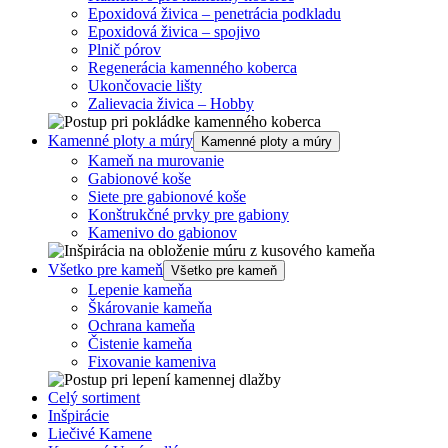
Epoxidová živica – penetrácia podkladu
Epoxidová živica – spojivo
Plnič pórov
Regenerácia kamenného koberca
Ukončovacie lišty
Zalievacia živica – Hobby
Kamenné ploty a múry
Kamenné ploty a múry
Kameň na murovanie
Gabionové koše
Siete pre gabionové koše
Konštrukčné prvky pre gabiony
Kamenivo do gabionov
Všetko pre kameň
Všetko pre kameň
Lepenie kameňa
Škárovanie kameňa
Ochrana kameňa
Čistenie kameňa
Fixovanie kameniva
Celý sortiment
Inšpirácie
Liečivé Kamene