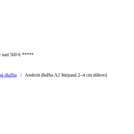
e nad 500 € *****
á dlažba
/
Andezit dlažba A2 štiepaná 2–4 cm dúhová