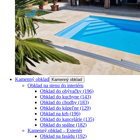
Kamenný obklad
Kamenný obklad
Obklad na stenu do interiéru
Obklad do obývačky
(196)
Obklad do kuchyne
(143)
Obklad do chodby
(183)
Obklad do kúpeľne
(129)
Obklad na krb
(196)
Obklad do kancelárie
(135)
Obklad do spálne
(182)
Kamenný obklad – Exteriér
Obklad na fasádu
(192)