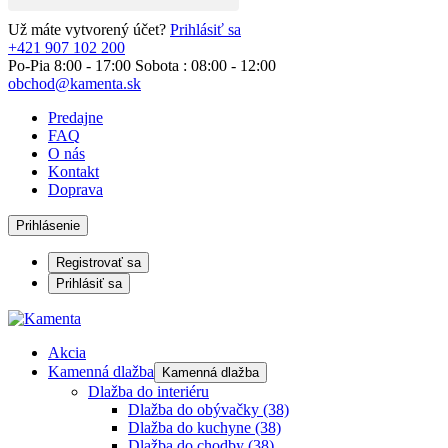
Už máte vytvorený účet?
Prihlásiť sa
+421 907 102 200
Po-Pia 8:00 - 17:00 Sobota : 08:00 - 12:00
obchod@kamenta.sk
Predajne
FAQ
O nás
Kontakt
Doprava
Prihlásenie
Registrovať sa
Prihlásiť sa
Akcia
Kamenná dlažba
Kamenná dlažba
Dlažba do interiéru
Dlažba do obývačky
(38)
Dlažba do kuchyne
(38)
Dlažba do chodby
(38)