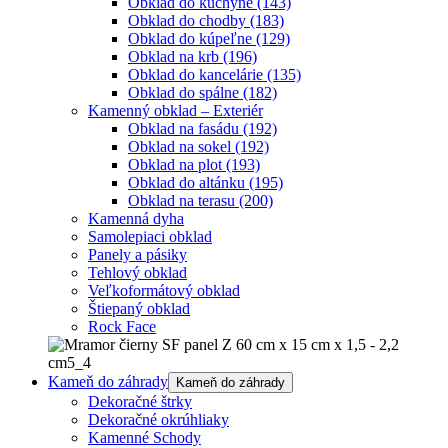
Obklad do kuchyne
(143)
Obklad do chodby
(183)
Obklad do kúpeľne
(129)
Obklad na krb
(196)
Obklad do kancelárie
(135)
Obklad do spálne
(182)
Kamenný obklad – Exteriér
Obklad na fasádu
(192)
Obklad na sokel
(192)
Obklad na plot
(193)
Obklad do altánku
(195)
Obklad na terasu
(200)
Kamenná dyha
Samolepiaci obklad
Panely a pásiky
Tehlový obklad
Veľkoformátový obklad
Štiepaný obklad
Rock Face
Kameň do záhrady
Kameň do záhrady
Dekoračné štrky
Dekoračné okrúhliaky
Kamenné Schody