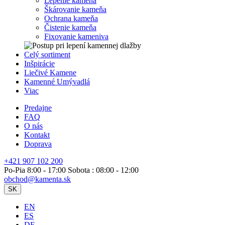
Lepenie kameňa
Škárovanie kameňa
Ochrana kameňa
Čistenie kameňa
Fixovanie kameniva
Celý sortiment
Inšpirácie
Liečivé Kamene
Kamenné Umývadlá
Viac
Predajne
FAQ
O nás
Kontakt
Doprava
+421 907 102 200
Po-Pia 8:00 - 17:00 Sobota : 08:00 - 12:00
obchod@kamenta.sk
SK
EN
ES
DE