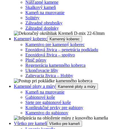
Nášľapné kamene
Skalkový kameň
Kameň na murovanie
Solitéry
Záhradné obrubníky
Záhradné doplnky
Kamenný koberec
Kamenný koberec
Kamenivo pre kamenný koberec
Epoxidová živica – penetrácia podkladu
Epoxidová živica – spojivo
Plnič pórov
Regenerácia kamenného koberca
Ukončovacie lišty
Zalievacia živica – Hobby
Kamenné ploty a múry
Kamenné ploty a múry
Kameň na murovanie
Gabionové koše
Siete pre gabionové koše
Konštrukčné prvky pre gabiony
Kamenivo do gabionov
Všetko pre kameň
Všetko pre kameň