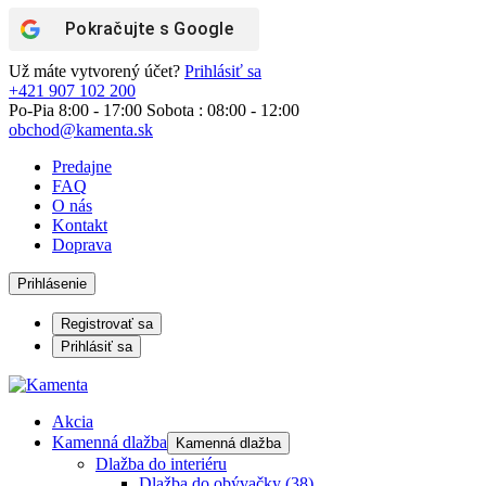
Pokračujte s
Google
Už máte vytvorený účet?
Prihlásiť sa
+421 907 102 200
Po-Pia 8:00 - 17:00 Sobota : 08:00 - 12:00
obchod@kamenta.sk
Predajne
FAQ
O nás
Kontakt
Doprava
Prihlásenie
Registrovať sa
Prihlásiť sa
Akcia
Kamenná dlažba
Kamenná dlažba
Dlažba do interiéru
Dlažba do obývačky
(38)