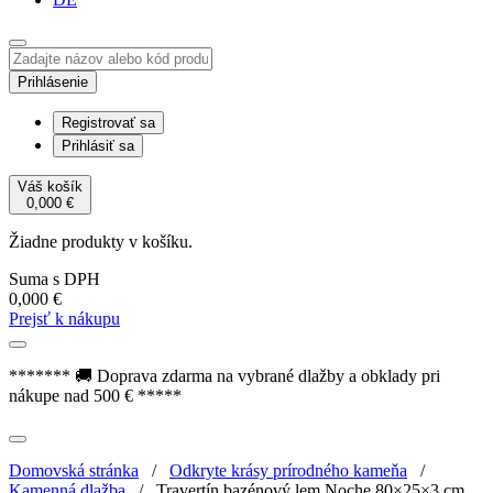
Prihlásenie
Registrovať sa
Prihlásiť sa
Váš košík
0,000
€
Žiadne produkty v košíku.
Suma s DPH
0,000
€
Prejsť k nákupu
******* 🚚 Doprava zdarma na vybrané dlažby a obklady pri
nákupe nad 500 € *****
Domovská stránka
/
Odkryte krásy prírodného kameňa
/
Kamenná dlažba
/
Travertín bazénový lem Noche 80×25×3 cm