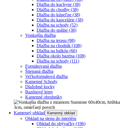
Dlažba do kuchyne
(38)
Dlažba do chodby
(38)
Dlažba do kúpeľne
(38)
Dlažba do kancelárie
(38)
Dlažba na schody
(52)
Dlažba do spálne
(38)
Vonkajšia dlažba
Dlažba na terasu
(98)
Dlažba na chodník
(108)
Dlažba na balkón
(66)
Dlažba okolo bazéna
(108)
Dlažba na schody
(111)
Formátovaná dlažba
Štiepaná dlažba
Veľkoformátová dlažba
Kamenné Schody
Dlažobné kocky
Bazénové lemy
Kamenné obrubníky
Kamenný obklad
Kamenný obklad
Obklad na stenu do interiéru
Obklad do obývačky
(196)