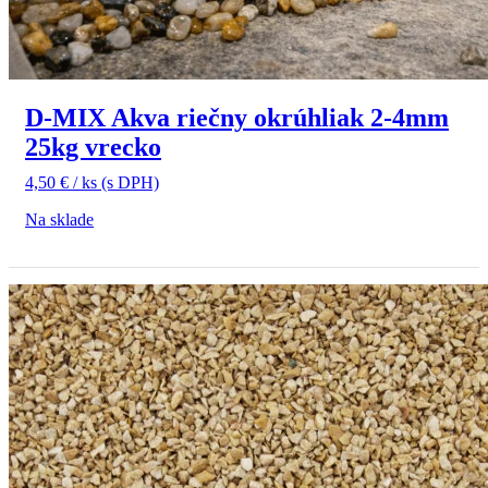
D-MIX Akva riečny okrúhliak 2-4mm
25kg vrecko
4,50
€
/ ks
(s DPH)
Na sklade