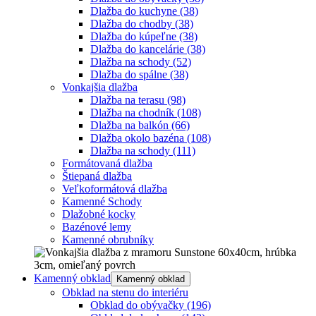
Dlažba do kuchyne
(38)
Dlažba do chodby
(38)
Dlažba do kúpeľne
(38)
Dlažba do kancelárie
(38)
Dlažba na schody
(52)
Dlažba do spálne
(38)
Vonkajšia dlažba
Dlažba na terasu
(98)
Dlažba na chodník
(108)
Dlažba na balkón
(66)
Dlažba okolo bazéna
(108)
Dlažba na schody
(111)
Formátovaná dlažba
Štiepaná dlažba
Veľkoformátová dlažba
Kamenné Schody
Dlažobné kocky
Bazénové lemy
Kamenné obrubníky
Kamenný obklad
Kamenný obklad
Obklad na stenu do interiéru
Obklad do obývačky
(196)