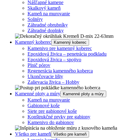
Nášľapné kamene
Skalkový kameň
Kameň na murovanie
Solitéry
Záhradné obrubníky
Záhradné doplnky
Kamenný koberec
Kamenný koberec
Kamenivo pre kamenný koberec
Epoxidová živica – penetrácia podkladu
Epoxidová živica – spojivo
Plnič pórov
Regenerácia kamenného koberca
Ukončovacie lišty
Zalievacia živica – Hobby
Kamenné ploty a múry
Kamenné ploty a múry
Kameň na murovanie
Gabionové koše
Siete pre gabionové koše
Konštrukčné prvky pre gabiony
Kamenivo do gabionov
Všetko pre kameň
Všetko pre kameň