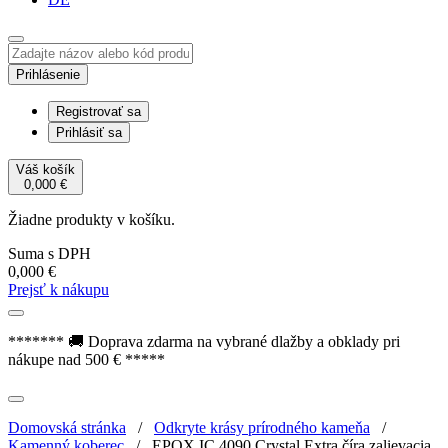
Prihlásenie
Registrovať sa
Prihlásiť sa
Váš košík
0,000
€
Žiadne produkty v košíku.
Suma s DPH
0,000
€
Prejsť k nákupu
******* 🚚 Doprava zdarma na vybrané dlažby a obklady pri
nákupe nad 500 € *****
Domovská stránka
/
Odkryte krásy prírodného kameňa
/
Kamenný koberec
/
EPOX IC 4090 Crystal Extra číra zalievacia