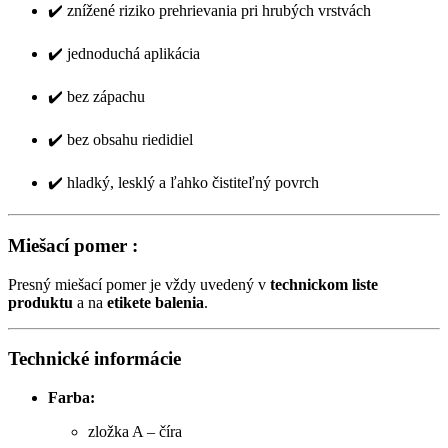
✔️ znížené riziko prehrievania pri hrubých vrstvách
✔️ jednoduchá aplikácia
✔️ bez zápachu
✔️ bez obsahu riedidiel
✔️ hladký, lesklý a ľahko čistiteľný povrch
Miešací pomer :
Presný miešací pomer je vždy uvedený v
technickom liste
produktu
a na
etikete balenia
.
Technické informácie
Farba:
zložka A – číra