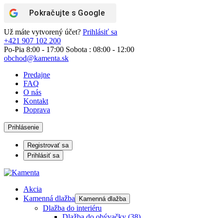
Pokračujte s
Google
Už máte vytvorený účet?
Prihlásiť sa
+421 907 102 200
Po-Pia 8:00 - 17:00 Sobota : 08:00 - 12:00
obchod@kamenta.sk
Predajne
FAQ
O nás
Kontakt
Doprava
Prihlásenie
Registrovať sa
Prihlásiť sa
Akcia
Kamenná dlažba
Kamenná dlažba
Dlažba do interiéru
Dlažba do obývačky
(38)