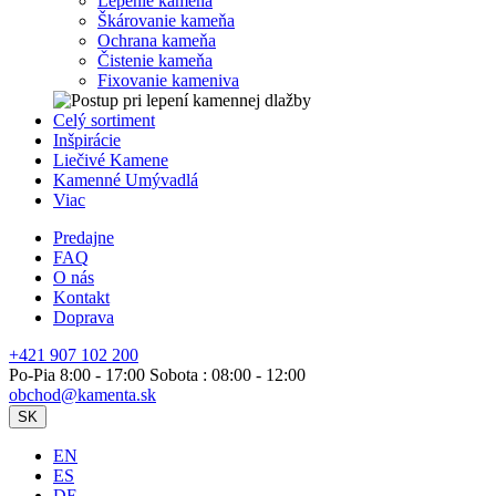
Lepenie kameňa
Škárovanie kameňa
Ochrana kameňa
Čistenie kameňa
Fixovanie kameniva
Celý sortiment
Inšpirácie
Liečivé Kamene
Kamenné Umývadlá
Viac
Predajne
FAQ
O nás
Kontakt
Doprava
+421 907 102 200
Po-Pia 8:00 - 17:00 Sobota : 08:00 - 12:00
obchod@kamenta.sk
SK
EN
ES
DE