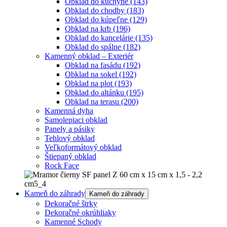
Obklad do kuchyne
(143)
Obklad do chodby
(183)
Obklad do kúpeľne
(129)
Obklad na krb
(196)
Obklad do kancelárie
(135)
Obklad do spálne
(182)
Kamenný obklad – Exteriér
Obklad na fasádu
(192)
Obklad na sokel
(192)
Obklad na plot
(193)
Obklad do altánku
(195)
Obklad na terasu
(200)
Kamenná dyha
Samolepiaci obklad
Panely a pásiky
Tehlový obklad
Veľkoformátový obklad
Štiepaný obklad
Rock Face
Kameň do záhrady
Kameň do záhrady
Dekoračné štrky
Dekoračné okrúhliaky
Kamenné Schody