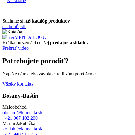
Na sklade
Stiahnite si náš
katalóg produktov
stiahnuť pdf
Krátka prezentácia našej
predajne a skladu.
Prehrať video
Potrebujete poradiť?
Napíšte nám alebo zavolate, radi vám pomôžeme.
Všetky kontakty
Bošany-Baštín
Maloobchod
obchod@kamenta.sk
+421 907 102 200
Martin Jakubička
kontakt@kamenta.sk
+421 940 515 717