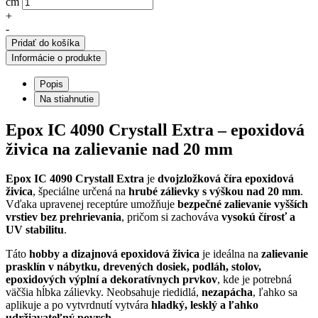
cm
+
-
Pridať do košíka
Informácie o produkte
Popis
Na stiahnutie
Epox IC 4090 Crystall Extra – epoxidová
živica na zalievanie nad 20 mm
Epox IC 4090 Crystall Extra
je
dvojzložková číra epoxidová
živica
, špeciálne určená na
hrubé zálievky s výškou nad 20 mm
.
Vďaka upravenej receptúre umožňuje
bezpečné zalievanie vyšších
vrstiev bez prehrievania
, pričom si zachováva
vysokú čírosť a
UV stabilitu
.
Táto
hobby a dizajnová epoxidová živica
je ideálna na
zalievanie
prasklín v nábytku, drevených dosiek, podláh, stolov,
epoxidových výplní a dekoratívnych prvkov
, kde je potrebná
väčšia hĺbka zálievky. Neobsahuje riedidlá,
nezapácha
, ľahko sa
aplikuje a po vytvrdnutí vytvára
hladký, lesklý a ľahko
udržiavateľný povrch
.