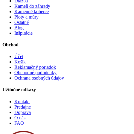
Dlažba
Kameň do záhrady
Kamenné koberce
Ploty a múry
Ostatné
Blog
Inšpirácie
Obchod
Účet
Košík
Reklamačný poriadok
Obchodné podmienky
Ochrana osobných údajov
Užitočné odkazy
Kontakt
Predajne
Doprava
O nás
FAQ