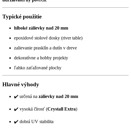
Typické použitie
hlboké zálievky nad 20 mm
epoxidové stolové dosky (river table)
zalievanie prasklín a dutín v dreve
dekoratívne a hobby projekty
ľahko zaťažované plochy
Hlavné výhody
✔️ určená na
zálievky nad 20 mm
✔️ vysoká čírosť (
Crystall Extra
)
✔️ dobrá UV stabilita