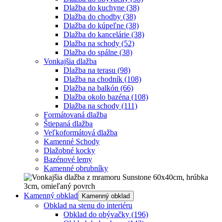
Dlažba do kuchyne
(38)
Dlažba do chodby
(38)
Dlažba do kúpeľne
(38)
Dlažba do kancelárie
(38)
Dlažba na schody
(52)
Dlažba do spálne
(38)
Vonkajšia dlažba
Dlažba na terasu
(98)
Dlažba na chodník
(108)
Dlažba na balkón
(66)
Dlažba okolo bazéna
(108)
Dlažba na schody
(111)
Formátovaná dlažba
Štiepaná dlažba
Veľkoformátová dlažba
Kamenné Schody
Dlažobné kocky
Bazénové lemy
Kamenné obrubníky
Kamenný obklad
Kamenný obklad
Obklad na stenu do interiéru
Obklad do obývačky
(196)