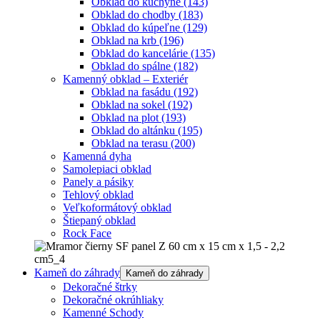
Obklad do kuchyne
(143)
Obklad do chodby
(183)
Obklad do kúpeľne
(129)
Obklad na krb
(196)
Obklad do kancelárie
(135)
Obklad do spálne
(182)
Kamenný obklad – Exteriér
Obklad na fasádu
(192)
Obklad na sokel
(192)
Obklad na plot
(193)
Obklad do altánku
(195)
Obklad na terasu
(200)
Kamenná dyha
Samolepiaci obklad
Panely a pásiky
Tehlový obklad
Veľkoformátový obklad
Štiepaný obklad
Rock Face
Kameň do záhrady
Kameň do záhrady
Dekoračné štrky
Dekoračné okrúhliaky
Kamenné Schody