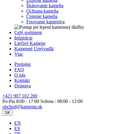
Lepenie kameňa
Škárovanie kameňa
Ochrana kameňa
Čistenie kameňa
Fixovanie kameniva
Celý sortiment
Inšpirácie
Liečivé Kamene
Kamenné Umývadlá
Viac
Predajne
FAQ
O nás
Kontakt
Doprava
+421 907 102 200
Po-Pia 8:00 - 17:00 Sobota : 08:00 - 12:00
obchod@kamenta.sk
SK
EN
ES
DE