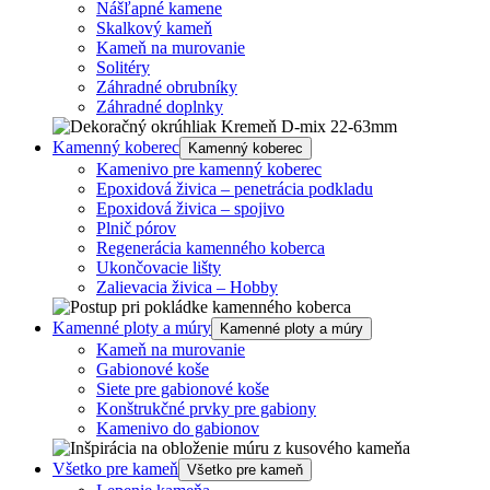
Nášľapné kamene
Skalkový kameň
Kameň na murovanie
Solitéry
Záhradné obrubníky
Záhradné doplnky
Kamenný koberec
Kamenný koberec
Kamenivo pre kamenný koberec
Epoxidová živica – penetrácia podkladu
Epoxidová živica – spojivo
Plnič pórov
Regenerácia kamenného koberca
Ukončovacie lišty
Zalievacia živica – Hobby
Kamenné ploty a múry
Kamenné ploty a múry
Kameň na murovanie
Gabionové koše
Siete pre gabionové koše
Konštrukčné prvky pre gabiony
Kamenivo do gabionov
Všetko pre kameň
Všetko pre kameň