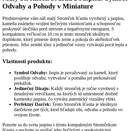
Odvahy a Pohody v Miniature
Predstavujeme vám náš malý Stromček šťastia vyrobený z jaspisu,
kameňa známeho svojimi liečivými vlastnosťami a schopnosťou
poskytnúť útočisko pred stresom a negatívnymi energiami. S
kompaktnou veľkosťou 10 cm je tento stromček ideálnym
doplnkom, ktorý prinesie dotyk zeme a pokoja do akéhokoľvek
priestoru. Jeho zemité tóny a jedinečné vzory vytvárajú pocit tepla a
pohody.
Vlastnosti produktu:
Symbol Odvahy:
Jaspis je považovaný za kameň, ktorý
posilňuje odvahu, vytrvalosť a pomáha pri prekonávaní
prekážok.
Jedinečný Dizajn:
Každý stromček je ručne vyrobený s
detailnými vetvičkami, na ktorých sú umiestnené drobné
kamienky jaspisu, čo vytvára autentický vizuálny efekt.
Perfektný Darček:
Tento Stromček šťastia je ideálnym
darčekom pre tých, ktorí hľadajú silu, odvahu a pohodu vo
svojom živote.
Ponorte sa do sveta jaspisu s týmto kompaktným Stromčekom
šťastia a nechajte sa unášať jeho liečivými a upokojujúcimi