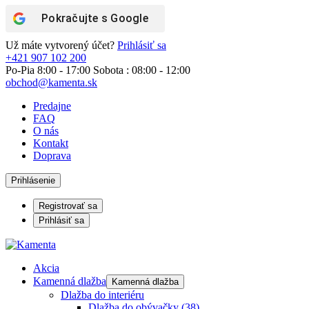
Pokračujte s
Google
Už máte vytvorený účet?
Prihlásiť sa
+421 907 102 200
Po-Pia 8:00 - 17:00 Sobota : 08:00 - 12:00
obchod@kamenta.sk
Predajne
FAQ
O nás
Kontakt
Doprava
Prihlásenie
Registrovať sa
Prihlásiť sa
Akcia
Kamenná dlažba
Kamenná dlažba
Dlažba do interiéru
Dlažba do obývačky
(38)