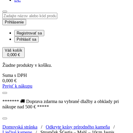
Prihlásenie
Registrovať sa
Prihlásiť sa
Váš košík
0,000
€
Žiadne produkty v košíku.
Suma s DPH
0,000
€
Prejsť k nákupu
******* 🚚 Doprava zdarma na vybrané dlažby a obklady pri
nákupe nad 500 € *****
Domovská stránka
/
Odkryte krásy prírodného kameňa
/
Liečivé kamene
/
Stromček Šťastia – Malý – 10cm Jaspis