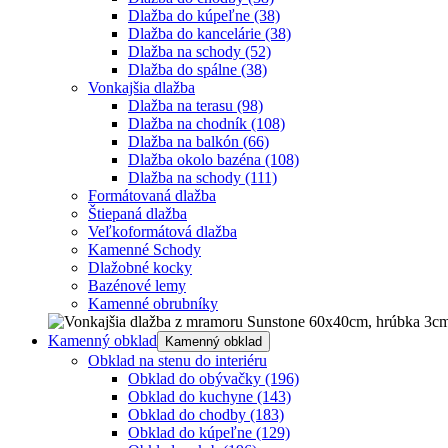
Dlažba do kúpeľne
(38)
Dlažba do kancelárie
(38)
Dlažba na schody
(52)
Dlažba do spálne
(38)
Vonkajšia dlažba
Dlažba na terasu
(98)
Dlažba na chodník
(108)
Dlažba na balkón
(66)
Dlažba okolo bazéna
(108)
Dlažba na schody
(111)
Formátovaná dlažba
Štiepaná dlažba
Veľkoformátová dlažba
Kamenné Schody
Dlažobné kocky
Bazénové lemy
Kamenné obrubníky
Kamenný obklad
Kamenný obklad
Obklad na stenu do interiéru
Obklad do obývačky
(196)
Obklad do kuchyne
(143)
Obklad do chodby
(183)
Obklad do kúpeľne
(129)