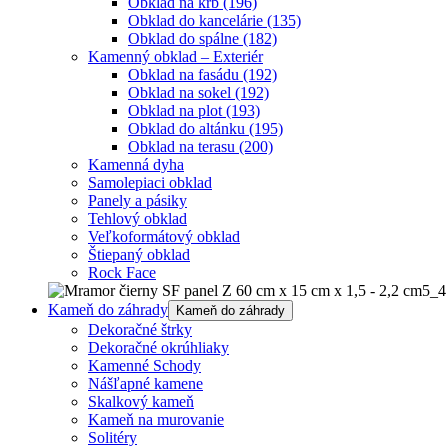
Obklad na krb
(196)
Obklad do kancelárie
(135)
Obklad do spálne
(182)
Kamenný obklad – Exteriér
Obklad na fasádu
(192)
Obklad na sokel
(192)
Obklad na plot
(193)
Obklad do altánku
(195)
Obklad na terasu
(200)
Kamenná dyha
Samolepiaci obklad
Panely a pásiky
Tehlový obklad
Veľkoformátový obklad
Štiepaný obklad
Rock Face
Kameň do záhrady
Kameň do záhrady
Dekoračné štrky
Dekoračné okrúhliaky
Kamenné Schody
Nášľapné kamene
Skalkový kameň
Kameň na murovanie
Solitéry