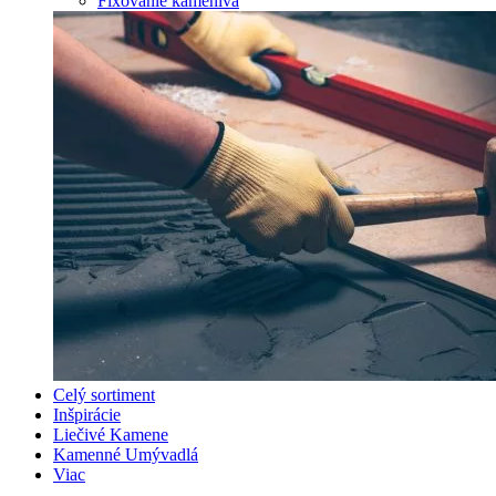
Fixovanie kameniva
Celý sortiment
Inšpirácie
Liečivé Kamene
Kamenné Umývadlá
Viac