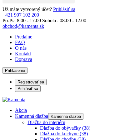
Už máte vytvorený účet?
Prihlásiť sa
+421 907 102 200
Po-Pia 8:00 - 17:00 Sobota : 08:00 - 12:00
obchod@kamenta.sk
Predajne
FAQ
O nás
Kontakt
Doprava
Prihlásenie
Registrovať sa
Prihlásiť sa
Akcia
Kamenná dlažba
Kamenná dlažba
Dlažba do interiéru
Dlažba do obývačky
(38)
Dlažba do kuchyne
(38)
Dlažba do chodby
(38)