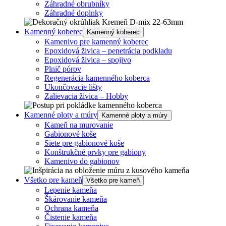
Záhradné obrubníky
Záhradné doplnky
Kamenný koberec
Kamenný koberec
Kamenivo pre kamenný koberec
Epoxidová živica – penetrácia podkladu
Epoxidová živica – spojivo
Plnič pórov
Regenerácia kamenného koberca
Ukončovacie lišty
Zalievacia živica – Hobby
Kamenné ploty a múry
Kamenné ploty a múry
Kameň na murovanie
Gabionové koše
Siete pre gabionové koše
Konštrukčné prvky pre gabiony
Kamenivo do gabionov
Všetko pre kameň
Všetko pre kameň
Lepenie kameňa
Škárovanie kameňa
Ochrana kameňa
Čistenie kameňa