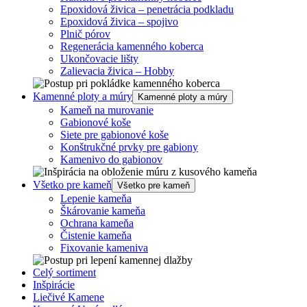
Epoxidová živica – penetrácia podkladu
Epoxidová živica – spojivo
Plnič pórov
Regenerácia kamenného koberca
Ukončovacie lišty
Zalievacia živica – Hobby
Kamenné ploty a múry
Kamenné ploty a múry
Kameň na murovanie
Gabionové koše
Siete pre gabionové koše
Konštrukčné prvky pre gabiony
Kamenivo do gabionov
Všetko pre kameň
Všetko pre kameň
Lepenie kameňa
Škárovanie kameňa
Ochrana kameňa
Čistenie kameňa
Fixovanie kameniva
Celý sortiment
Inšpirácie
Liečivé Kamene