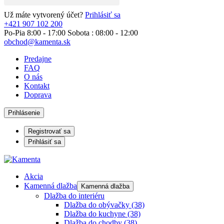
Už máte vytvorený účet?
Prihlásiť sa
+421 907 102 200
Po-Pia 8:00 - 17:00 Sobota : 08:00 - 12:00
obchod@kamenta.sk
Predajne
FAQ
O nás
Kontakt
Doprava
Prihlásenie
Registrovať sa
Prihlásiť sa
Akcia
Kamenná dlažba
Kamenná dlažba
Dlažba do interiéru
Dlažba do obývačky
(38)
Dlažba do kuchyne
(38)
Dlažba do chodby
(38)