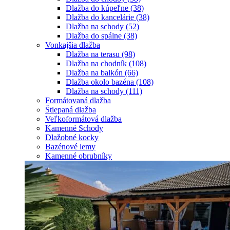
Dlažba do kúpeľne
(38)
Dlažba do kancelárie
(38)
Dlažba na schody
(52)
Dlažba do spálne
(38)
Vonkajšia dlažba
Dlažba na terasu
(98)
Dlažba na chodník
(108)
Dlažba na balkón
(66)
Dlažba okolo bazéna
(108)
Dlažba na schody
(111)
Formátovaná dlažba
Štiepaná dlažba
Veľkoformátová dlažba
Kamenné Schody
Dlažobné kocky
Bazénové lemy
Kamenné obrubníky