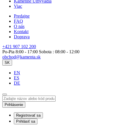
Kamenné Umývadlá
Viac
Predajne
FAQ
O nás
Kontakt
Doprava
+421 907 102 200
Po-Pia 8:00 - 17:00 Sobota : 08:00 - 12:00
obchod@kamenta.sk
SK
EN
ES
DE
Prihlásenie
Registrovať sa
Prihlásiť sa