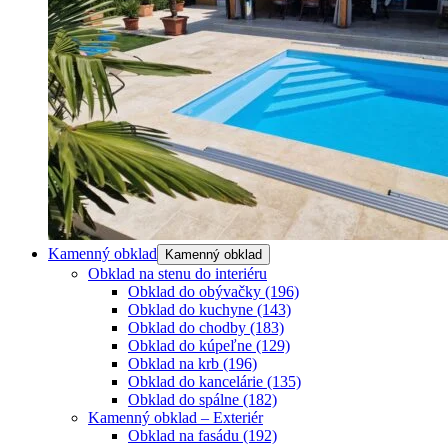
Kamenný obklad
Kamenný obklad
Obklad na stenu do interiéru
Obklad do obývačky
(196)
Obklad do kuchyne
(143)
Obklad do chodby
(183)
Obklad do kúpeľne
(129)
Obklad na krb
(196)
Obklad do kancelárie
(135)
Obklad do spálne
(182)
Kamenný obklad – Exteriér
Obklad na fasádu
(192)