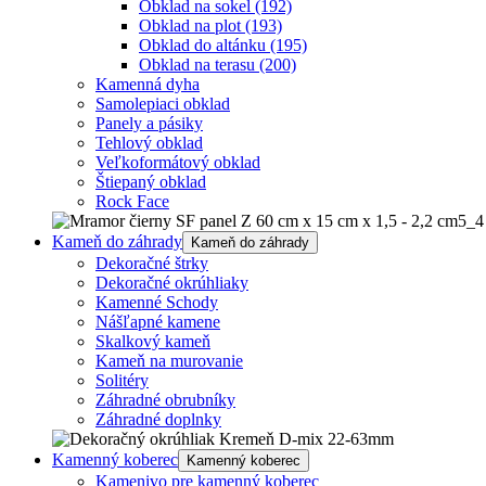
Obklad na sokel
(192)
Obklad na plot
(193)
Obklad do altánku
(195)
Obklad na terasu
(200)
Kamenná dyha
Samolepiaci obklad
Panely a pásiky
Tehlový obklad
Veľkoformátový obklad
Štiepaný obklad
Rock Face
Kameň do záhrady
Kameň do záhrady
Dekoračné štrky
Dekoračné okrúhliaky
Kamenné Schody
Nášľapné kamene
Skalkový kameň
Kameň na murovanie
Solitéry
Záhradné obrubníky
Záhradné doplnky
Kamenný koberec
Kamenný koberec
Kamenivo pre kamenný koberec